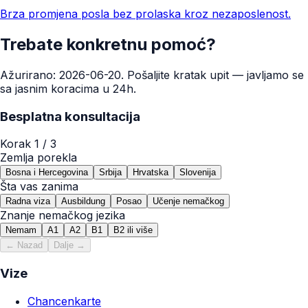
Brza promjena posla bez prolaska kroz nezaposlenost.
Trebate konkretnu pomoć?
Ažurirano: 2026-06-20. Pošaljite kratak upit — javljamo se
sa jasnim koracima u 24h.
Besplatna konsultacija
Korak
1
/ 3
Zemlja porekla
Bosna i Hercegovina
Srbija
Hrvatska
Slovenija
Šta vas zanima
Radna viza
Ausbildung
Posao
Učenje nemačkog
Znanje nemačkog jezika
Nemam
A1
A2
B1
B2 ili više
← Nazad
Dalje →
Vize
Chancenkarte