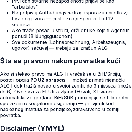
Prvi dan stvarne nezaposlenosti prijavi se kao
"arbeitslos"
Ne potpisuj Aufhebungsvertrag (sporazumni otkaz)
bez razgovora — često znači Sperrzeit od 12
sedmica
Ako tražiš posao u struci, drži obuke koje ti Agentur
ponudi (Bildungsgutschein)
Sve dokumente (Lohnabrechnung, Arbeitszeugnis,
ugovor) sačuvaj — trebaju za izračun ALG
Šta sa pravom nakon povratka kući
Ako si stekao pravo na ALG I i vraćaš se u BiH/Srbiju,
postoji opcija
PD U2 obrasca
— možeš primati njemački
ALG I dok tražiš posao u svojoj zemlji, do 3 mjeseca (može
do 6). Ovo važi za EU državljane (Hrvati, Slovenci)
automatski. Za građane BiH/SRB primjenjuje se bilateralni
sporazum o socijalnom osiguranju — provjeriti kod
nadležnog instituta za penzijsko/zdravstveno u zemlji
povratka.
Disclaimer (YMYL)