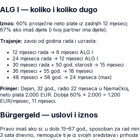
ALG I — koliko i koliko dugo
Iznos:
60% prosječne neto plate iz zadnjih 12 mjeseci;
67% ako imaš dijete (i tvoj partner ima dijete).
Trajanje:
zavisi od godina rada i uzrasta:
12 mjeseci rada → 6 mjeseci ALG I
24 mjeseca rada → 12 mjeseci ALG I
30 mjeseci rada + 50 god. starosti → 15 mjeseci
36 mjeseci + 55 god. → 18 mjeseci
48 mjeseci + 58 god. → 24 mjeseca (max)
Primjer:
Dejan, 32 god., radio 22 mjeseca u Njemačkoj,
neto plata 2.000 EUR. Dobija 60% × 2.000 = 1.200
EUR/mjesec, 11 mjeseci.
Bürgergeld — uslovi i iznos
Pravo imaš ako si: u dobi 15–67 god., sposoban za rad min
3 sata dnevno, nemoguće ti je iz svojih sredstava i prihoda