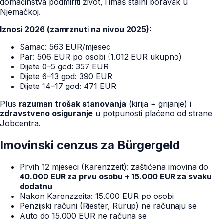
domaćinstva podmiriti život, i imaš stalni boravak u
Njemačkoj.
Iznosi 2026 (zamrznuti na nivou 2025):
Samac: 563 EUR/mjesec
Par: 506 EUR po osobi (1.012 EUR ukupno)
Dijete 0–5 god: 357 EUR
Dijete 6–13 god: 390 EUR
Dijete 14–17 god: 471 EUR
Plus
razuman trošak stanovanja
(kirija + grijanje) i
zdravstveno osiguranje
u potpunosti plaćeno od strane
Jobcentra.
Imovinski cenzus za Bürgergeld
Prvih 12 mjeseci (Karenzzeit): zaštićena imovina do
40.000 EUR za prvu osobu + 15.000 EUR za svaku
dodatnu
Nakon Karenzzeita: 15.000 EUR po osobi
Penzijski računi (Riester, Rürup) ne računaju se
Auto do 15.000 EUR ne računa se