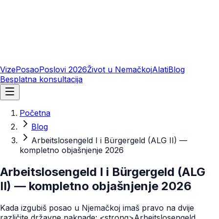
Vize
Posao
Poslovi 2026
Život u Nemačkoj
Alati
Blog
Besplatna konsultacija
Početna
Blog
Arbeitslosengeld I i Bürgergeld (ALG II) —
kompletno objašnjenje 2026
Arbeitslosengeld I i Bürgergeld (ALG
II) — kompletno objašnjenje 2026
Kada izgubiš posao u Njemačkoj imaš pravo na dvije
različite državne naknade: <strong>Arbeitslosengeld