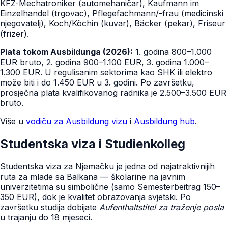
KFZ-Mechatroniker (automehaničar), Kaufmann im
Einzelhandel (trgovac), Pflegefachmann/-frau (medicinski
njegovatelj), Koch/Köchin (kuvar), Bäcker (pekar), Friseur
(frizer).
Plata tokom Ausbildunga (2026):
1. godina 800–1.000
EUR bruto, 2. godina 900–1.100 EUR, 3. godina 1.000–
1.300 EUR. U regulisanim sektorima kao SHK ili elektro
može biti i do 1.450 EUR u 3. godini. Po završetku,
prosječna plata kvalifikovanog radnika je 2.500–3.500 EUR
bruto.
Više u
vodiču za Ausbildung vizu
i
Ausbildung hub
.
Studentska viza i Studienkolleg
Studentska viza za Njemačku je jedna od najatraktivnijih
ruta za mlade sa Balkana — školarine na javnim
univerzitetima su simbolične (samo Semesterbeitrag 150–
350 EUR), dok je kvalitet obrazovanja svjetski. Po
završetku studija dobijate
Aufenthaltstitel za traženje posla
u trajanju do 18 mjeseci.