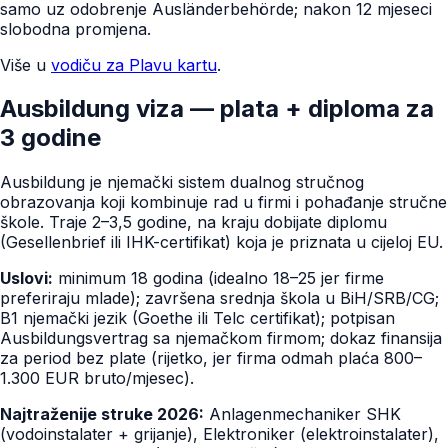
samo uz odobrenje Ausländerbehörde; nakon 12 mjeseci
slobodna promjena.
Više u
vodiču za Plavu kartu
.
Ausbildung viza — plata + diploma za
3 godine
Ausbildung je njemački sistem dualnog stručnog
obrazovanja koji kombinuje rad u firmi i pohađanje stručne
škole. Traje 2–3,5 godine, na kraju dobijate diplomu
(Gesellenbrief ili IHK-certifikat) koja je priznata u cijeloj EU.
Uslovi:
minimum 18 godina (idealno 18–25 jer firme
preferiraju mlade); završena srednja škola u BiH/SRB/CG;
B1 njemački jezik (Goethe ili Telc certifikat); potpisan
Ausbildungsvertrag sa njemačkom firmom; dokaz finansija
za period bez plate (rijetko, jer firma odmah plaća 800–
1.300 EUR bruto/mjesec).
Najtraženije struke 2026:
Anlagenmechaniker SHK
(vodoinstalater + grijanje), Elektroniker (elektroinstalater),