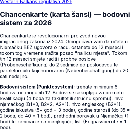
Western Balkans regulativa 2026
.
Chancenkarte (karta šansi) — bodovni
sistem za 2026
Chancenkarte je revolucionarni proizvod novog
imigracionog zakona iz 2024. Omogućava vam da uđete u
Njemačku BEZ ugovora o radu, ostanete do 12 mjeseci i
tokom tog vremena tražite posao "na licu mjesta". Tokom
tih 12 mjeseci smijete raditi i probne poslove
(Probebeschäftigung) do 2 sedmice po poslodavcu te
paralelno bilo koji honorarac (Nebenbeschäftigung) do 20
sati nedeljno.
Bodovni sistem (Punktesystem):
trebate minimum 6
bodova od mogućih 12. Bodovi se sakupljaju za priznatu
kvalifikaciju (4 boda za fakultet ili stručnu spremu), nivo
njemačkog (B1=3, B2=2, A2=1), nivo engleskog (B2=1),
godine iskustva (5+ god = 3 boda), godine starosti (do 35 =
2 boda, do 40 = 1 bod), prethodni boravak u Njemačkoj (1
bod) te zanimanje na manjkajućoj listi (Engpassberufe = 1
bod).