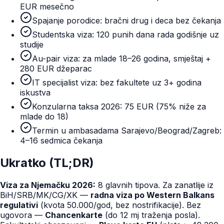
EUR mesečno
Spajanje porodice: bračni drug i deca bez čekanja
Studentska viza: 120 punih dana rada godišnje uz
studije
Au-pair viza: za mlade 18–26 godina, smještaj +
280 EUR džeparac
IT specijalist viza: bez fakultete uz 3+ godina
iskustva
Konzularna taksa 2026: 75 EUR (75% niže za
mlade do 18)
Termin u ambasadama Sarajevo/Beograd/Zagreb:
4–16 sedmica čekanja
Ukratko (TL;DR)
Viza za Njemačku 2026:
8 glavnih tipova. Za zanatlije iz
BiH/SRB/MK/CG/XK —
radna viza po Western Balkans
regulativi
(kvota 50.000/god, bez nostrifikacije). Bez
ugovora —
Chancenkarte
(do 12 mj traženja posla).