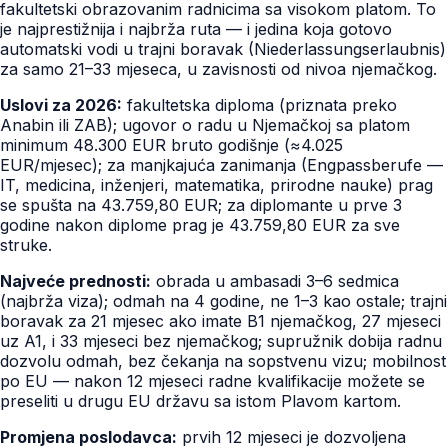
fakultetski obrazovanim radnicima sa visokom platom. To
je najprestižnija i najbrža ruta — i jedina koja gotovo
automatski vodi u trajni boravak (Niederlassungserlaubnis)
za samo 21–33 mjeseca, u zavisnosti od nivoa njemačkog.
Uslovi za 2026:
fakultetska diploma (priznata preko
Anabin ili ZAB); ugovor o radu u Njemačkoj sa platom
minimum 48.300 EUR bruto godišnje (≈4.025
EUR/mjesec); za manjkajuća zanimanja (Engpassberufe —
IT, medicina, inženjeri, matematika, prirodne nauke) prag
se spušta na 43.759,80 EUR; za diplomante u prve 3
godine nakon diplome prag je 43.759,80 EUR za sve
struke.
Najveće prednosti:
obrada u ambasadi 3–6 sedmica
(najbrža viza); odmah na 4 godine, ne 1–3 kao ostale; trajni
boravak za 21 mjesec ako imate B1 njemačkog, 27 mjeseci
uz A1, i 33 mjeseci bez njemačkog; supružnik dobija radnu
dozvolu odmah, bez čekanja na sopstvenu vizu; mobilnost
po EU — nakon 12 mjeseci radne kvalifikacije možete se
preseliti u drugu EU državu sa istom Plavom kartom.
Promjena poslodavca:
prvih 12 mjeseci je dozvoljena