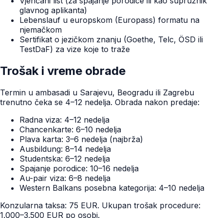
Vjenčani list (za spajanje porodice ili kao supružnik
glavnog aplikanta)
Lebenslauf u europskom (Europass) formatu na
njemačkom
Sertifikat o jezičkom znanju (Goethe, Telc, ÖSD ili
TestDaF) za vize koje to traže
Trošak i vreme obrade
Termin u ambasadi u Sarajevu, Beogradu ili Zagrebu
trenutno čeka se 4–12 nedelja. Obrada nakon predaje:
Radna viza: 4–12 nedelja
Chancenkarte: 6–10 nedelja
Plava karta: 3–6 nedelja (najbrža)
Ausbildung: 8–14 nedelja
Studentska: 6–12 nedelja
Spajanje porodice: 10–16 nedelja
Au-pair viza: 6–8 nedelja
Western Balkans posebna kategorija: 4–10 nedelja
Konzularna taksa: 75 EUR. Ukupan trošak procedure:
1.000–3.500 EUR po osobi.