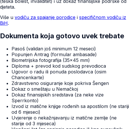
(teška bolest, invaliditet) i uz dokaz finansijske podrške od
djeteta.
Više u
vodiču za spajanje porodice
i
specifičnom vodiču iz
BiH
.
Dokumenta koja gotovo uvek trebate
Pasoš (validan još minimum 12 meseci)
Popunjen Antrag (formular ambasade)
Biometrijska fotografija (35×45 mm)
Diploma + prevod kod sudskog prevodioca
Ugovor o radu ili ponuda poslodavca (osim
Chancenkarte)
Zdravstveno osiguranje koje pokriva Šengen
Dokaz o smeštaju u Nemačkoj
Dokaz finansijskih sredstava (za neke vize
Sperrkonto)
Izvod iz matične knjige rođenih sa apostilom (ne stariji
od 6 mjeseci)
Uvjerenje o nekažnjavanju iz matične zemlje (ne
starije od 3 mjeseca)