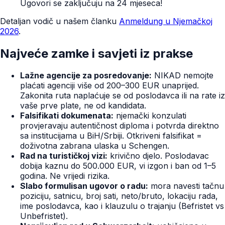
Ugovori se zaključuju na 24 mjeseca!
Detaljan vodič u našem članku
Anmeldung u Njemačkoj
2026
.
Najveće zamke i savjeti iz prakse
Lažne agencije za posredovanje:
NIKAD nemojte
plaćati agenciji više od 200–300 EUR unaprijed.
Zakonita ruta naplaćuje se od poslodavca ili na rate iz
vaše prve plate, ne od kandidata.
Falsifikati dokumenata:
njemački konzulati
provjeravaju autentičnost diploma i potvrda direktno
sa institucijama u BiH/Srbiji. Otkriveni falsifikat =
doživotna zabrana ulaska u Schengen.
Rad na turističkoj vizi:
krivično djelo. Poslodavac
dobija kaznu do 500.000 EUR, vi izgon i ban od 1–5
godina. Ne vrijedi rizika.
Slabo formulisan ugovor o radu:
mora navesti tačnu
poziciju, satnicu, broj sati, neto/bruto, lokaciju rada,
ime poslodavca, kao i klauzulu o trajanju (Befristet vs
Unbefristet).