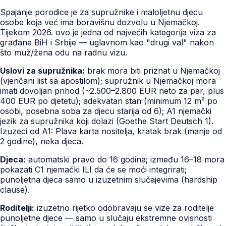
Spajanje porodice je za supružnike i maloljetnu djecu
osobe koja već ima boravišnu dozvolu u Njemačkoj.
Tijekom 2026. ovo je jedna od najvećih kategorija viza za
građane BiH i Srbije — uglavnom kao "drugi val" nakon
što muž/žena odu na radnu vizu.
Uslovi za supružnika:
brak mora biti priznat u Njemačkoj
(vjenčani list sa apostilom); supružnik u Njemačkoj mora
imati dovoljan prihod (~2.500–2.800 EUR neto za par, plus
400 EUR po djetetu); adekvatan stan (minimum 12 m² po
osobi, posebna soba za djecu starija od 6); A1 njemački
jezik za supružnika koji dolazi (Goethe Start Deutsch 1).
Izuzeci od A1: Plava karta nositelja, kratak brak (manje od
2 godine), neka djeca.
Djeca:
automatski pravo do 16 godina; između 16–18 mora
pokazati C1 njemački ILI da će se moći integrirati;
punoljetna djeca samo u izuzetnim slučajevima (hardship
clause).
Roditelji:
izuzetno rijetko odobravaju se vize za roditelje
punoljetne djece — samo u slučaju ekstremne ovisnosti