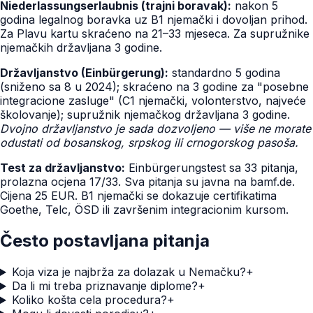
Niederlassungserlaubnis (trajni boravak):
nakon 5
godina legalnog boravka uz B1 njemački i dovoljan prihod.
Za Plavu kartu skraćeno na 21–33 mjeseca. Za supružnike
njemačkih državljana 3 godine.
Državljanstvo (Einbürgerung):
standardno 5 godina
(sniženo sa 8 u 2024); skraćeno na 3 godine za "posebne
integracione zasluge" (C1 njemački, volonterstvo, najveće
školovanje); supružnik njemačkog državljana 3 godine.
Dvojno državljanstvo je sada dozvoljeno — više ne morate
odustati od bosanskog, srpskog ili crnogorskog pasoša.
Test za državljanstvo:
Einbürgerungstest sa 33 pitanja,
prolazna ocjena 17/33. Sva pitanja su javna na bamf.de.
Cijena 25 EUR. B1 njemački se dokazuje certifikatima
Goethe, Telc, ÖSD ili završenim integracionim kursom.
Često postavljana pitanja
Koja viza je najbrža za dolazak u Nemačku?
+
Da li mi treba priznavanje diplome?
+
Koliko košta cela procedura?
+