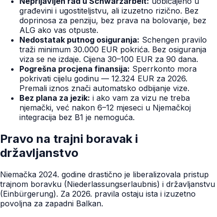
Neprijavljen rad u Schwarzarbeit:
uobičajeno u
građevini i ugostiteljstvu, ali izuzetno rizično. Bez
doprinosa za penziju, bez prava na bolovanje, bez
ALG ako vas otpuste.
Nedostatak putnog osiguranja:
Schengen pravilo
traži minimum 30.000 EUR pokrića. Bez osiguranja
viza se ne izdaje. Cijena 30–100 EUR za 90 dana.
Pogrešna procjena finansija:
Sperrkonto mora
pokrivati cijelu godinu — 12.324 EUR za 2026.
Premali iznos znači automatsko odbijanje vize.
Bez plana za jezik:
i ako vam za vizu ne treba
njemački, već nakon 6–12 mjeseci u Njemačkoj
integracija bez B1 je nemoguća.
Pravo na trajni boravak i
državljanstvo
Niemačka 2024. godine drastično je liberalizovala pristup
trajnom boravku (Niederlassungserlaubnis) i državljanstvu
(Einbürgerung). Za 2026. pravila ostaju ista i izuzetno
povoljna za zapadni Balkan.