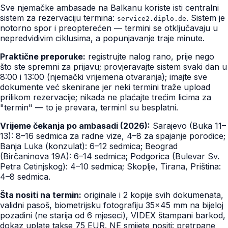
Sve njemačke ambasade na Balkanu koriste isti centralni
sistem za rezervaciju termina:
. Sistem je
service2.diplo.de
notorno spor i preopterećen — termini se otključavaju u
nepredvidivim ciklusima, a popunjavanje traje minute.
Praktične preporuke:
registrujte nalog rano, prije nego
što ste spremni za prijavu; provjeravajte sistem svaki dan u
8:00 i 13:00 (njemački vrijemena otvaranja); imajte sve
dokumente već skenirane jer neki termini traže upload
prilikom rezervacije; nikada ne plaćajte trećim licima za
"termin" — to je prevara, terminI su besplatni.
Vrijeme čekanja po ambasadi (2026):
Sarajevo (Buka 11–
13): 8–16 sedmica za radne vize, 4–8 za spajanje porodice;
Banja Luka (konzulat): 6–12 sedmica; Beograd
(Birčaninova 19A): 6–14 sedmica; Podgorica (Bulevar Sv.
Petra Cetinjskog): 4–10 sedmica; Skoplje, Tirana, Priština:
4–8 sedmica.
Šta nositi na termin:
originale i 2 kopije svih dokumenata,
validni pasoš, biometrijsku fotografiju 35×45 mm na bijeloj
pozadini (ne starija od 6 mjeseci), VIDEX štampani barkod,
dokaz uplate takse 75 EUR. NE smijete nositi: pretrpane