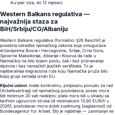
Au-pair viza, do 12 mjeseci.
Western Balkans regulativa —
najvažnija staza za
BiH/Srbiju/CG/Albaniju
Western Balkans regulativa (formalno: §26 BeschV) je
posebna odredba njemačkog zakona koja omogućava
državljanima Bosne i Hercegovine, Srbije, Crne Gore,
Sjeverne Makedonije, Albanije i Kosova da rade u
Njemačkoj na bilo kojem poslu, čak i bez priznavanja
diplome i bez nemačkih jezičkih sertifikata. To je
najliberalnija imigraciona ruta koju Njemačka pruža bilo
kojoj grupi zemalja izvan EU.
Ključni uslovi:
imate konkretnu, potpisanu ponudu za rad
(Arbeitsvertrag) od njemačkog poslodavca; posao mora
biti minimum 20 sati nedeljno; plata mora biti u skladu sa
tarifnim ugovorom struke (ili minimalcem 13,90 EUR/h u
2026); poslodavac mora dobiti zustimung (saglasnost) od
Bundesagentur für Arbeit. Što je najbitnije —
zanimanje ne