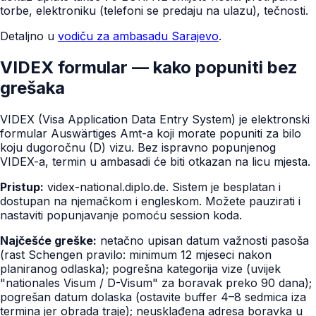
torbe, elektroniku (telefoni se predaju na ulazu), tečnosti.
Detaljno u
vodiču za ambasadu Sarajevo
.
VIDEX formular — kako popuniti bez
grešaka
VIDEX (Visa Application Data Entry System) je elektronski
formular Auswärtiges Amt-a koji morate popuniti za bilo
koju dugoročnu (D) vizu. Bez ispravno popunjenog
VIDEX-a, termin u ambasadi će biti otkazan na licu mjesta.
Pristup:
videx-national.diplo.de. Sistem je besplatan i
dostupan na njemačkom i engleskom. Možete pauzirati i
nastaviti popunjavanje pomoću session koda.
Najčešće greške:
netačno upisan datum važnosti pasoša
(rast Schengen pravilo: minimum 12 mjeseci nakon
planiranog odlaska); pogrešna kategorija vize (uvijek
"nationales Visum / D-Visum" za boravak preko 90 dana);
pogrešan datum dolaska (ostavite buffer 4–8 sedmica iza
termina jer obrada traje); neusklađena adresa boravka u