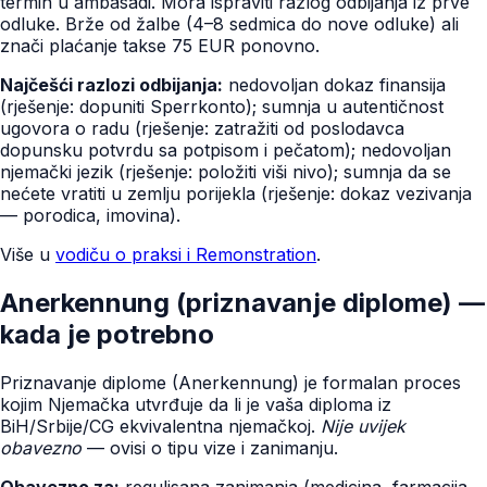
termin u ambasadi. Mora ispraviti razlog odbijanja iz prve
odluke. Brže od žalbe (4–8 sedmica do nove odluke) ali
znači plaćanje takse 75 EUR ponovno.
Najčešći razlozi odbijanja:
nedovoljan dokaz finansija
(rješenje: dopuniti Sperrkonto); sumnja u autentičnost
ugovora o radu (rješenje: zatražiti od poslodavca
dopunsku potvrdu sa potpisom i pečatom); nedovoljan
njemački jezik (rješenje: položiti viši nivo); sumnja da se
nećete vratiti u zemlju porijekla (rješenje: dokaz vezivanja
— porodica, imovina).
Više u
vodiču o praksi i Remonstration
.
Anerkennung (priznavanje diplome) —
kada je potrebno
Priznavanje diplome (Anerkennung) je formalan proces
kojim Njemačka utvrđuje da li je vaša diploma iz
BiH/Srbije/CG ekvivalentna njemačkoj.
Nije uvijek
obavezno
— ovisi o tipu vize i zanimanju.
Obavezno za:
regulisana zanimanja (medicina, farmacija,