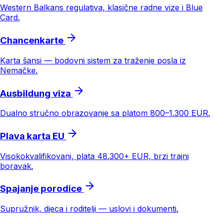
Western Balkans regulativa, klasične radne vize i Blue
Card.
Chancenkarte
Karta šansi — bodovni sistem za traženje posla iz
Nemačke.
Ausbildung viza
Dualno stručno obrazovanje sa platom 800–1.300 EUR.
Plava karta EU
Visokokvalifikovani, plata 48.300+ EUR, brzi trajni
boravak.
Spajanje porodice
Supružnik, djeca i roditelji — uslovi i dokumenti.