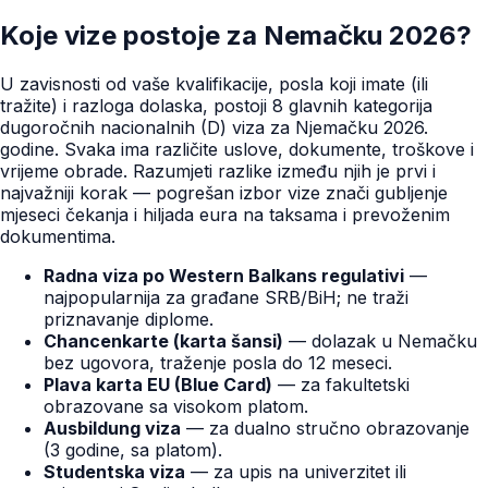
Koje vize postoje za Nemačku 2026?
U zavisnosti od vaše kvalifikacije, posla koji imate (ili
tražite) i razloga dolaska, postoji 8 glavnih kategorija
dugoročnih nacionalnih (D) viza za Njemačku 2026.
godine. Svaka ima različite uslove, dokumente, troškove i
vrijeme obrade. Razumjeti razlike između njih je prvi i
najvažniji korak — pogrešan izbor vize znači gubljenje
mjeseci čekanja i hiljada eura na taksama i prevoženim
dokumentima.
Radna viza po Western Balkans regulativi
—
najpopularnija za građane SRB/BiH; ne traži
priznavanje diplome.
Chancenkarte (karta šansi)
— dolazak u Nemačku
bez ugovora, traženje posla do 12 meseci.
Plava karta EU (Blue Card)
— za fakultetski
obrazovane sa visokom platom.
Ausbildung viza
— za dualno stručno obrazovanje
(3 godine, sa platom).
Studentska viza
— za upis na univerzitet ili