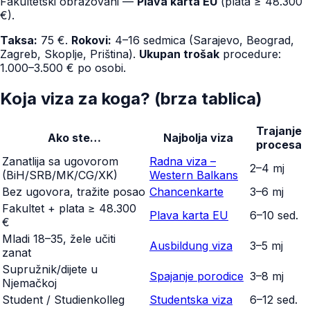
Fakultetski obrazovani —
Plava karta EU
(plata ≥ 48.300
€).
Taksa:
75 €.
Rokovi:
4–16 sedmica (Sarajevo, Beograd,
Zagreb, Skoplje, Priština).
Ukupan trošak
procedure:
1.000–3.500 € po osobi.
Koja viza za koga? (brza tablica)
Trajanje
Ako ste…
Najbolja viza
procesa
Zanatlija sa ugovorom
Radna viza –
2–4 mj
(BiH/SRB/MK/CG/XK)
Western Balkans
Bez ugovora, tražite posao
Chancenkarte
3–6 mj
Fakultet + plata ≥ 48.300
Plava karta EU
6–10 sed.
€
Mladi 18–35, žele učiti
Ausbildung viza
3–5 mj
zanat
Supružnik/dijete u
Spajanje porodice
3–8 mj
Njemačkoj
Student / Studienkolleg
Studentska viza
6–12 sed.