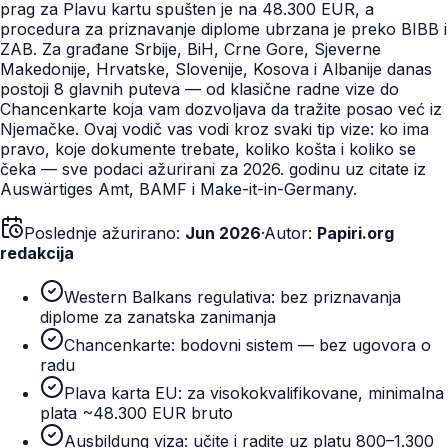
prag za Plavu kartu spušten je na 48.300 EUR, a
procedura za priznavanje diplome ubrzana je preko BIBB i
ZAB. Za građane Srbije, BiH, Crne Gore, Sjeverne
Makedonije, Hrvatske, Slovenije, Kosova i Albanije danas
postoji 8 glavnih puteva — od klasične radne vize do
Chancenkarte koja vam dozvoljava da tražite posao već iz
Njemačke. Ovaj vodič vas vodi kroz svaki tip vize: ko ima
pravo, koje dokumente trebate, koliko košta i koliko se
čeka — sve podaci ažurirani za 2026. godinu uz citate iz
Auswärtiges Amt, BAMF i Make-it-in-Germany.
Poslednje ažurirano:
Jun 2026
·
Autor:
Papiri.org
redakcija
Western Balkans regulativa: bez priznavanja
diplome za zanatska zanimanja
Chancenkarte: bodovni sistem — bez ugovora o
radu
Plava karta EU: za visokokvalifikovane, minimalna
plata ~48.300 EUR bruto
Ausbildung viza: učite i radite uz platu 800–1.300