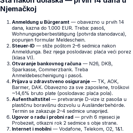
Šta nakon dolaska — prvih 14 dana u
Njemačkoj
Anmeldung u Bürgeramt
— obavezno u prvih 14
dana, kazna do 1.000 EUR. Treba: pasoš,
Wohnungsgeberbestätigung (potvrda stanodavca),
popunjen formular Meldeschein.
Steuer-ID
— stiže poštom 2–6 sedmica nakon
Anmeldunga. Bez njega poslodavac plaća veći porez
(klasa VI).
Otvaranje bankovnog računa
— N26, DKB,
Sparkasse, Commerzbank. Treba
Anmeldebescheinigung i pasoš.
Prijava u zdravstveno osiguranje
— TK, AOK,
Barmer, DAK. Obavezno za sve zaposlene, troškovi
~14,6% bruto plate (poslodavac plaća pola).
Aufenthaltstitel
— pretvaranje D-vize iz pasoša u
plastičnu boravišnu dozvolu u Ausländerbehörde.
Termin se zakazuje 2–4 sedmice unaprijed.
Ugovor o radu i probni rad
— prvih 6 mjeseci je
Probezeit, otkazni rok 2 sedmice s obje strane.
Internet i mobilni
— Vodafone, Telekom, O2, 1&1.