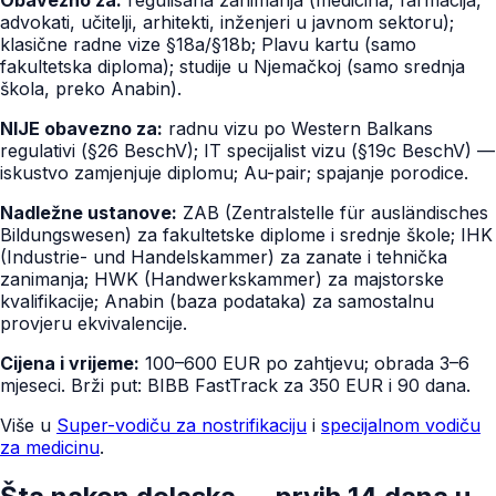
advokati, učitelji, arhitekti, inženjeri u javnom sektoru);
klasične radne vize §18a/§18b; Plavu kartu (samo
fakultetska diploma); studije u Njemačkoj (samo srednja
škola, preko Anabin).
NIJE obavezno za:
radnu vizu po Western Balkans
regulativi (§26 BeschV); IT specijalist vizu (§19c BeschV) —
iskustvo zamjenjuje diplomu; Au-pair; spajanje porodice.
Nadležne ustanove:
ZAB (Zentralstelle für ausländisches
Bildungswesen) za fakultetske diplome i srednje škole; IHK
(Industrie- und Handelskammer) za zanate i tehnička
zanimanja; HWK (Handwerkskammer) za majstorske
kvalifikacije; Anabin (baza podataka) za samostalnu
provjeru ekvivalencije.
Cijena i vrijeme:
100–600 EUR po zahtjevu; obrada 3–6
mjeseci. Brži put: BIBB FastTrack za 350 EUR i 90 dana.
Više u
Super-vodiču za nostrifikaciju
i
specijalnom vodiču
za medicinu
.