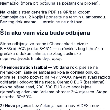
Njemačkoj (mora biti potpuna sa poštanskim brojem).
Na kraju:
sistem generira PDF sa QR/bar kodom.
Štampajte ga u 2 kopije i ponesite na termin u ambasadu.
Bez tog dokumenta — termin se ne održava.
Šta ako vam viza bude odbijena
Stopa odbijanja za radne i Chancenkarte vize iz
BiH/Srbije/CG je oko 8–15% — najčešće zbog tehničkih
grešaka u dokumentima, ne zbog suštinske
neprihvatljivosti. Imate dvije opcije:
1) Remonstration (žalba) — 30 dana rok:
piše se na
njemačkom, šalje se ambasadi koja je donijela odluku.
Mora se izričito pozvati na §47 VwGO, navesti svaki razlog
odbijanja i odgovoriti na njega. Cijena: 0 EUR (besplatna)
ako se pišete sami, 200–500 EUR ako angažujete
njemačkog advokata. Vrijeme obrade: 2–4 mjeseca. Stopa
uspjeha: 30–50%.
2) Nova prijava:
bez čekanja, samo nov VIDEX i nov