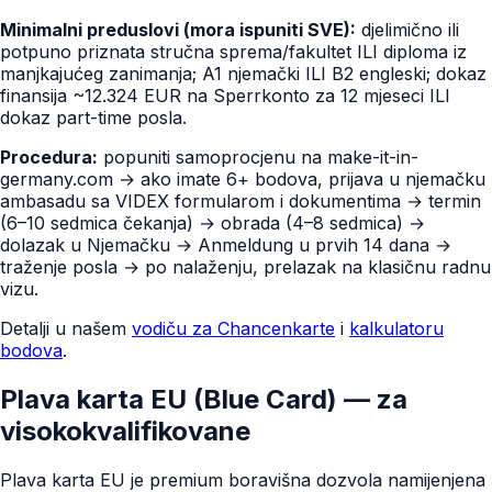
Minimalni preduslovi (mora ispuniti SVE):
djelimično ili
potpuno priznata stručna sprema/fakultet ILI diploma iz
manjkajućeg zanimanja; A1 njemački ILI B2 engleski; dokaz
finansija ~12.324 EUR na Sperrkonto za 12 mjeseci ILI
dokaz part-time posla.
Procedura:
popuniti samoprocjenu na make-it-in-
germany.com → ako imate 6+ bodova, prijava u njemačku
ambasadu sa VIDEX formularom i dokumentima → termin
(6–10 sedmica čekanja) → obrada (4–8 sedmica) →
dolazak u Njemačku → Anmeldung u prvih 14 dana →
traženje posla → po nalaženju, prelazak na klasičnu radnu
vizu.
Detalji u našem
vodiču za Chancenkarte
i
kalkulatoru
bodova
.
Plava karta EU (Blue Card) — za
visokokvalifikovane
Plava karta EU je premium boravišna dozvola namijenjena