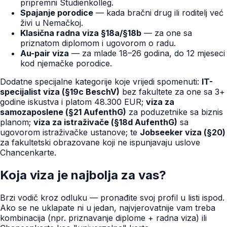
pripremni Studienkolleg.
Spajanje porodice
— kada bračni drug ili roditelj već
živi u Nemačkoj.
Klasična radna viza §18a/§18b
— za one sa
priznatom diplomom i ugovorom o radu.
Au-pair viza
— za mlade 18–26 godina, do 12 mjeseci
kod njemačke porodice.
Dodatne specijalne kategorije koje vrijedi spomenuti:
IT-
specijalist viza (§19c BeschV)
bez fakultete za one sa 3+
godine iskustva i platom 48.300 EUR;
viza za
samozaposlene (§21 AufenthG)
za poduzetnike sa biznis
planom;
viza za istraživače (§18d AufenthG)
sa
ugovorom istraživačke ustanove; te
Jobseeker viza (§20)
za fakultetski obrazovane koji ne ispunjavaju uslove
Chancenkarte.
Koja viza je najbolja za vas?
Brzi vodič kroz odluku — pronađite svoj profil u listi ispod.
Ako se ne uklapate ni u jedan, najvjerovatnije vam treba
kombinacija (npr. priznavanje diplome + radna viza) ili