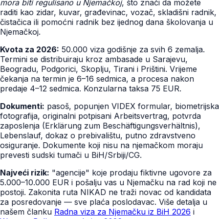
mora biti regulisano u Njemačkoj
, što znači da možete
raditi kao zidar, kuvar, građevinac, vozač, skladišni radnik,
čistačica ili pomoćni radnik bez ijednog dana školovanja u
Njemačkoj.
Kvota za 2026:
50.000 viza godišnje za svih 6 zemalja.
Termini se distribuiraju kroz ambasade u Sarajevu,
Beogradu, Podgorici, Skoplju, Tirani i Prištini. Vrijeme
čekanja na termin je 6–16 sedmica, a procesa nakon
predaje 4–12 sedmica. Konzularna taksa 75 EUR.
Dokumenti:
pasoš, popunjen VIDEX formular, biometrijska
fotografija, originalni potpisani Arbeitsvertrag, potvrda
zaposlenja (Erklärung zum Beschäftigungsverhältnis),
Lebenslauf, dokaz o prebivalištu, putno zdravstveno
osiguranje. Dokumente koji nisu na njemačkom moraju
prevesti sudski tumači u BiH/Srbiji/CG.
Najveći rizik:
"agencije" koje prodaju fiktivne ugovore za
5.000–10.000 EUR i pošalju vas u Njemačku na rad koji ne
postoji. Zakonita ruta NIKAD ne traži novac od kandidata
za posredovanje — sve plaća poslodavac. Više detalja u
našem članku
Radna viza za Njemačku iz BiH 2026
i