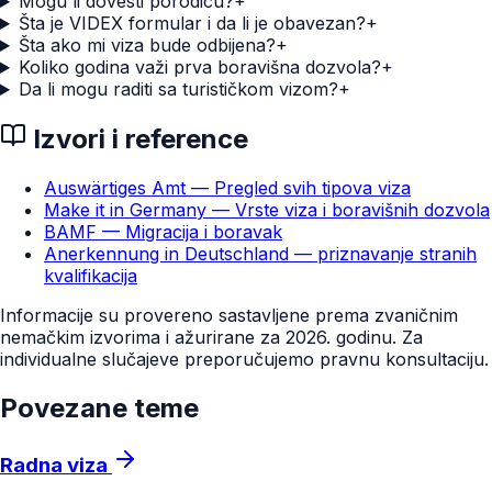
Mogu li dovesti porodicu?
+
Šta je VIDEX formular i da li je obavezan?
+
Šta ako mi viza bude odbijena?
+
Koliko godina važi prva boravišna dozvola?
+
Da li mogu raditi sa turističkom vizom?
+
Izvori i reference
Auswärtiges Amt — Pregled svih tipova viza
Make it in Germany — Vrste viza i boravišnih dozvola
BAMF — Migracija i boravak
Anerkennung in Deutschland — priznavanje stranih
kvalifikacija
Informacije su provereno sastavljene prema zvaničnim
nemačkim izvorima i ažurirane za 2026. godinu. Za
individualne slučajeve preporučujemo pravnu konsultaciju.
Povezane teme
Radna viza