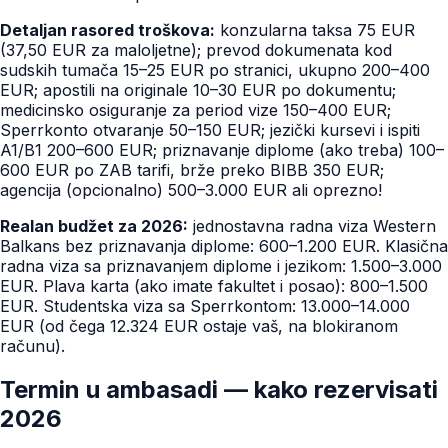
Detaljan rasored troškova:
konzularna taksa 75 EUR
(37,50 EUR za maloljetne); prevod dokumenata kod
sudskih tumača 15–25 EUR po stranici, ukupno 200–400
EUR; apostili na originale 10–30 EUR po dokumentu;
medicinsko osiguranje za period vize 150–400 EUR;
Sperrkonto otvaranje 50–150 EUR; jezički kursevi i ispiti
A1/B1 200–600 EUR; priznavanje diplome (ako treba) 100–
600 EUR po ZAB tarifi, brže preko BIBB 350 EUR;
agencija (opcionalno) 500–3.000 EUR ali oprezno!
Realan budžet za 2026:
jednostavna radna viza Western
Balkans bez priznavanja diplome: 600–1.200 EUR. Klasična
radna viza sa priznavanjem diplome i jezikom: 1.500–3.000
EUR. Plava karta (ako imate fakultet i posao): 800–1.500
EUR. Studentska viza sa Sperrkontom: 13.000–14.000
EUR (od čega 12.324 EUR ostaje vaš, na blokiranom
računu).
Termin u ambasadi — kako rezervisati
2026