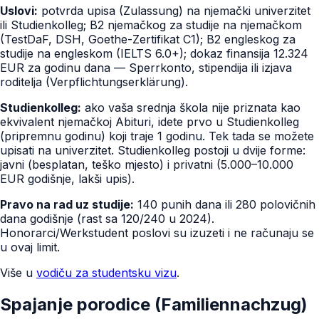
Uslovi:
potvrda upisa (Zulassung) na njemački univerzitet
ili Studienkolleg; B2 njemačkog za studije na njemačkom
(TestDaF, DSH, Goethe-Zertifikat C1); B2 engleskog za
studije na engleskom (IELTS 6.0+); dokaz finansija 12.324
EUR za godinu dana — Sperrkonto, stipendija ili izjava
roditelja (Verpflichtungserklärung).
Studienkolleg:
ako vaša srednja škola nije priznata kao
ekvivalent njemačkoj Abituri, idete prvo u Studienkolleg
(pripremnu godinu) koji traje 1 godinu. Tek tada se možete
upisati na univerzitet. Studienkolleg postoji u dvije forme:
javni (besplatan, teško mjesto) i privatni (5.000–10.000
EUR godišnje, lakši upis).
Pravo na rad uz studije:
140 punih dana ili 280 polovičnih
dana godišnje (rast sa 120/240 u 2024).
Honorarci/Werkstudent poslovi su izuzeti i ne računaju se
u ovaj limit.
Više u
vodiču za studentsku vizu
.
Spajanje porodice (Familiennachzug)