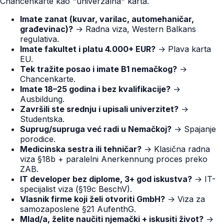
Chancenkarte kao "univerzalna" karta.
Imate zanat (kuvar, varilac, automehaničar,
građevinac)?
→ Radna viza, Western Balkans
regulativa.
Imate fakultet i platu 4.000+ EUR?
→ Plava karta
EU.
Tek tražite posao i imate B1 nemačkog?
→
Chancenkarte.
Imate 18–25 godina i bez kvalifikacije?
→
Ausbildung.
Završili ste srednju i upisali univerzitet?
→
Studentska.
Suprug/supruga već radi u Nemačkoj?
→ Spajanje
porodice.
Medicinska sestra ili tehničar?
→ Klasična radna
viza §18b + paralelni Anerkennung proces preko
ZAB.
IT developer bez diplome, 3+ god iskustva?
→ IT-
specijalist viza (§19c BeschV).
Vlasnik firme koji želi otvoriti GmbH?
→ Viza za
samozaposlene §21 AufenthG.
Mlad/a, želite naučiti njemački + iskusiti život?
→