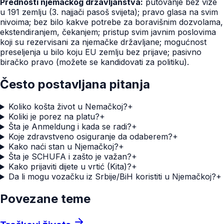
Prednosti njemačkog državljanstva:
putovanje bez vize
u 191 zemlju (3. najjači pasoš svijeta); pravo glasa na svim
nivoima; bez bilo kakve potrebe za boravišnim dozvolama,
ekstendiranjem, čekanjem; pristup svim javnim poslovima
koji su rezervisani za njemačke državljane; mogućnost
preseljenja u bilo koju EU zemlju bez prijave; pasivno
biračko pravo (možete se kandidovati za politiku).
Često postavljana pitanja
Koliko košta život u Nemačkoj?
+
Koliki je porez na platu?
+
Šta je Anmeldung i kada se radi?
+
Koje zdravstveno osiguranje da odaberem?
+
Kako naći stan u Njemačkoj?
+
Šta je SCHUFA i zašto je važan?
+
Kako prijaviti dijete u vrtić (Kita)?
+
Da li mogu vozačku iz Srbije/BiH koristiti u Njemačkoj?
+
Povezane teme