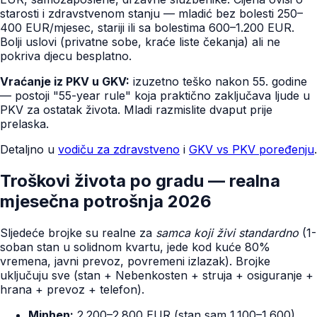
starosti i zdravstvenom stanju — mladić bez bolesti 250–
400 EUR/mjesec, stariji ili sa bolestima 600–1.200 EUR.
Bolji uslovi (privatne sobe, kraće liste čekanja) ali ne
pokriva djecu besplatno.
Vraćanje iz PKV u GKV:
izuzetno teško nakon 55. godine
— postoji "55-year rule" koja praktično zaključava ljude u
PKV za ostatak života. Mladi razmislite dvaput prije
prelaska.
Detaljno u
vodiču za zdravstveno
i
GKV vs PKV poređenju
.
Troškovi života po gradu — realna
mjesečna potrošnja 2026
Sljedeće brojke su realne za
samca koji živi standardno
(1-
soban stan u solidnom kvartu, jede kod kuće 80%
vremena, javni prevoz, povremeni izlazak). Brojke
uključuju sve (stan + Nebenkosten + struja + osiguranje +
hrana + prevoz + telefon).
Minhen:
2.200–2.800 EUR (stan sam 1.100–1.600)