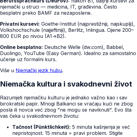
Berufssprachkurs (DeuFöV):
nakon B1, daljnji kursevi za
njemački u struci — medicina, IT, građevina. Često
besplatni preko BAMF za nezaposlene.
Privatni kursevi:
Goethe-Institut (najprestižniji, najskuplji),
Volkshochschule (najjeftiniji), Berlitz, Inlingua. Cijene 200–
800 EUR po nivou (A1→B2).
Online besplatno:
Deutsche Welle (dw.com), Babbel,
Duolingo, YouTube (Easy German). Idealno za samostalno
učenje uz formalni kurs.
Više u
Njemački jezik hubu
.
Niemačka kultura i svakodnevni život
Razumjeti njemačku kulturu je jednako važno kao i sav
birokratski papir. Mnogi Balkanci se vraćaju kući ne zbog
posla ili novca već zbog "ne mogu se naviknuti". Evo šta
vas čeka u svakodnevnom životu:
Tačnost (Pünktlichkeit):
5 minuta kašnjenja je već
nepristojnost. 15 minuta = pravi problem. Stigite