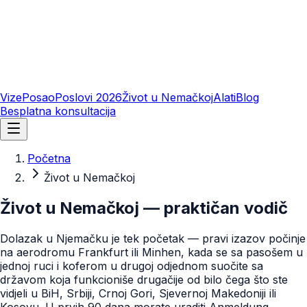
Vize
Posao
Poslovi 2026
Život u Nemačkoj
Alati
Blog
Besplatna konsultacija
Početna
Život u Nemačkoj
Život u Nemačkoj — praktičan vodič
Dolazak u Njemačku je tek početak — pravi izazov počinje
na aerodromu Frankfurt ili Minhen, kada se sa pasošem u
jednoj ruci i koferom u drugoj odjednom suočite sa
državom koja funkcioniše drugačije od bilo čega što ste
vidjeli u BiH, Srbiji, Crnoj Gori, Sjevernoj Makedoniji ili
Kosovu. U prvih 90 dana morate uraditi Anmeldung