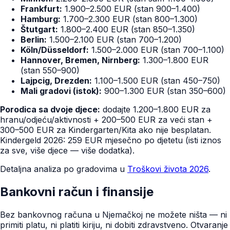
Frankfurt:
1.900–2.500 EUR (stan 900–1.400)
Hamburg:
1.700–2.300 EUR (stan 800–1.300)
Štutgart:
1.800–2.400 EUR (stan 850–1.350)
Berlin:
1.500–2.100 EUR (stan 700–1.200)
Köln/Düsseldorf:
1.500–2.000 EUR (stan 700–1.100)
Hannover, Bremen, Nirnberg:
1.300–1.800 EUR
(stan 550–900)
Lajpcig, Drezden:
1.100–1.500 EUR (stan 450–750)
Mali gradovi (istok):
900–1.300 EUR (stan 350–600)
Porodica sa dvoje djece:
dodajte 1.200–1.800 EUR za
hranu/odjeću/aktivnosti + 200–500 EUR za veći stan +
300–500 EUR za Kindergarten/Kita ako nije besplatan.
Kindergeld 2026: 259 EUR mjesečno po djetetu (isti iznos
za sve, više djece — više dodatka).
Detaljna analiza po gradovima u
Troškovi života 2026
.
Bankovni račun i finansije
Bez bankovnog računa u Njemačkoj ne možete ništa — ni
primiti platu, ni platiti kiriju, ni dobiti zdravstveno. Otvaranje