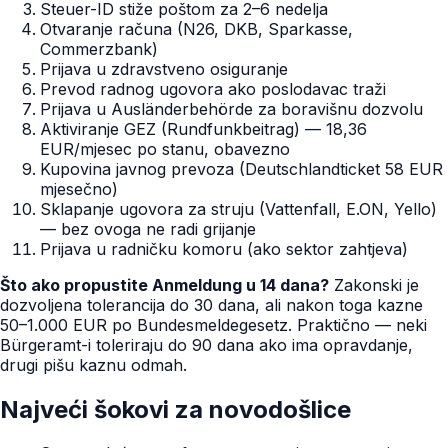
Steuer-ID stiže poštom za 2–6 nedelja
Otvaranje računa (N26, DKB, Sparkasse,
Commerzbank)
Prijava u zdravstveno osiguranje
Prevod radnog ugovora ako poslodavac traži
Prijava u Ausländerbehörde za boravišnu dozvolu
Aktiviranje GEZ (Rundfunkbeitrag) — 18,36
EUR/mjesec po stanu, obavezno
Kupovina javnog prevoza (Deutschlandticket 58 EUR
mjesečno)
Sklapanje ugovora za struju (Vattenfall, E.ON, Yello)
— bez ovoga ne radi grijanje
Prijava u radničku komoru (ako sektor zahtjeva)
Što ako propustite Anmeldung u 14 dana?
Zakonski je
dozvoljena tolerancija do 30 dana, ali nakon toga kazne
50–1.000 EUR po Bundesmeldegesetz. Praktično — neki
Bürgeramt-i toleriraju do 90 dana ako ima opravdanje,
drugi pišu kaznu odmah.
Najveći šokovi za novodošlice