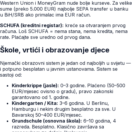
Western Union i MoneyGram nude bolje kurseve. Za velike
sume (preko 5.000 EUR) najbolje SEPA transfer u banku
u BiH/SRB ako primalac ima EUR račun.
SCHUFA (kreditni registar):
kreće sa otvaranjem prvog
računa. Loš SCHUFA = nema stana, nema kredita, nema
rate. Plaćajte sve uredno od prvog dana.
Škole, vrtići i obrazovanje djece
Njemački obrazovni sistem je jedan od najboljih u svijetu —
i potpuno besplatan u javnim ustanovama. Sistem se
sastoji od:
Kinderkrippe (jasle):
0–3 godine. Plaćeno (50–500
EUR/mjesec ovisno o gradu), pravo zakonski
garantovano od 1. godine.
Kindergarten / Kita:
3–6 godina. U Berlinu,
Hamburgu i nekim drugim besplatno za sve. U
Bavarskoj 50–400 EUR/mjesec.
Grundschule (osnovna škola):
6–10 godina, 4
razreda. Besplatno. Klasično završava sa