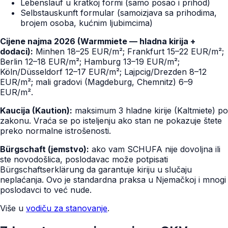
Lebenslauf u kratkoj formi (samo posao i prihod)
Selbstauskunft formular (samoizjava sa prihodima,
brojem osoba, kućnim ljubimcima)
Cijene najma 2026 (Warmmiete — hladna kirija +
dodaci):
Minhen 18–25 EUR/m²; Frankfurt 15–22 EUR/m²;
Berlin 12–18 EUR/m²; Hamburg 13–19 EUR/m²;
Köln/Düsseldorf 12–17 EUR/m²; Lajpcig/Drezden 8–12
EUR/m²; mali gradovi (Magdeburg, Chemnitz) 6–9
EUR/m².
Kaucija (Kaution):
maksimum 3 hladne kirije (Kaltmiete) po
zakonu. Vraća se po isteljenju ako stan ne pokazuje štete
preko normalne istrošenosti.
Bürgschaft (jemstvo):
ako vam SCHUFA nije dovoljna ili
ste novodošlica, poslodavac može potpisati
Bürgschaftserklärung da garantuje kiriju u slučaju
neplaćanja. Ovo je standardna praksa u Njemačkoj i mnogi
poslodavci to već nude.
Više u
vodiču za stanovanje
.