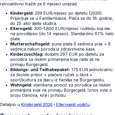
retroaktivno tražiti za 6 mjeseci unazad.
Kindergeld:
259 EUR/mjesec po djetetu (2026).
Prijavljuje se u Familienkasse. Plaća se do 18. godine,
do 25. ako dijete studira.
Elterngeld:
300–1.800 EUR/mjesec roditelju koji ide
na porodiljsko (do 14 mjeseci). Standardno 67% neto
plate.
Mutterschaftsgeld:
puna plata 6 sedmica prije + 8
sedmica nakon poroda iz zdravstvene kase.
Kinderzuschlag:
dodatni 297 EUR po djetetu za
porodice sa niskim primanjima koje rade ali ne
primaju Bürgergeld.
Bildungs- und Teilhabepaket:
175 EUR jednokratno
za školski pribor + plaćeni ručak u školi +
sport/kultura za djecu iz familija na Bürgergeldu.
Wohngeld:
stambena pomoć za porodice sa niskim
primanjima koje ne primaju Bürgergeld. Iznos ovisi o
broju članova, kiriji i prihodu.
Detaljno u
Kindergeld 2026
i
Elterngeld vodiču
.