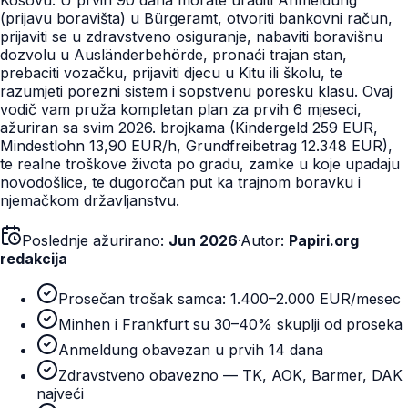
(prijavu boravišta) u Bürgeramt, otvoriti bankovni račun,
prijaviti se u zdravstveno osiguranje, nabaviti boravišnu
dozvolu u Ausländerbehörde, pronaći trajan stan,
prebaciti vozačku, prijaviti djecu u Kitu ili školu, te
razumjeti porezni sistem i sopstvenu poresku klasu. Ovaj
vodič vam pruža kompletan plan za prvih 6 mjeseci,
ažuriran sa svim 2026. brojkama (Kindergeld 259 EUR,
Mindestlohn 13,90 EUR/h, Grundfreibetrag 12.348 EUR),
te realne troškove života po gradu, zamke u koje upadaju
novodošlice, te dugoročan put ka trajnom boravku i
njemačkom državljanstvu.
Poslednje ažurirano:
Jun 2026
·
Autor:
Papiri.org
redakcija
Prosečan trošak samca: 1.400–2.000 EUR/mesec
Minhen i Frankfurt su 30–40% skuplji od proseka
Anmeldung obavezan u prvih 14 dana
Zdravstveno obavezno — TK, AOK, Barmer, DAK
najveći