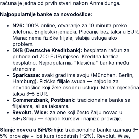
računa je jedna od prvih stvari nakon Anmeldunga.
Najpopularnije banke za novodošlice:
N26:
100% online, otvaranje za 10 minuta preko
telefona. Engleski/njemački. Plaćanje bez taksi u EUR.
Mana: nema fizičke filijale, slabija usluga ako
problem.
DKB (Deutsche Kreditbank):
besplatan račun za
prihode od 700 EUR/mjesec. Kreditna kartica
besplatno. Najpopularnija "klasična" banka među
strancima.
Sparkasse:
svaki grad ima svoju (München, Berlin,
Hamburg). Fizičke filijale svuda — najbolje za
novodošlice koji žele osobnu uslugu. Mana: mjesečna
taksa 3–8 EUR.
Commerzbank, Postbank:
tradicionalne banke sa
filijalama, ali sa taksama.
Revolut, Wise:
za one koji često šalju novac u
BiH/Srbiju — najbolji kursevi i najniže provizije.
Slanje novca u BiH/Srbiju:
tradicionalne banke uzimaju 3–
5% provizije + loš kurs (dodatnih 1–2%). Revolut, Wise,