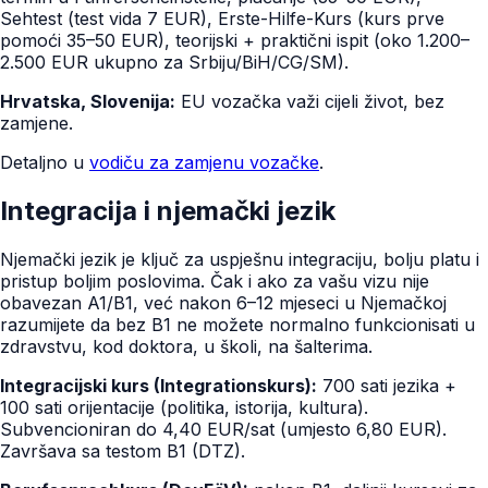
Sehtest (test vida 7 EUR), Erste-Hilfe-Kurs (kurs prve
pomoći 35–50 EUR), teorijski + praktični ispit (oko 1.200–
2.500 EUR ukupno za Srbiju/BiH/CG/SM).
Hrvatska, Slovenija:
EU vozačka važi cijeli život, bez
zamjene.
Detaljno u
vodiču za zamjenu vozačke
.
Integracija i njemački jezik
Njemački jezik je ključ za uspješnu integraciju, bolju platu i
pristup boljim poslovima. Čak i ako za vašu vizu nije
obavezan A1/B1, već nakon 6–12 mjeseci u Njemačkoj
razumijete da bez B1 ne možete normalno funkcionisati u
zdravstvu, kod doktora, u školi, na šalterima.
Integracijski kurs (Integrationskurs):
700 sati jezika +
100 sati orijentacije (politika, istorija, kultura).
Subvencioniran do 4,40 EUR/sat (umjesto 6,80 EUR).
Završava sa testom B1 (DTZ).