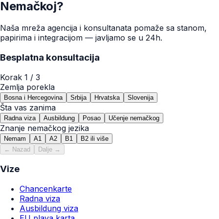
Nemačkoj?
Naša mreža agencija i konsultanata pomaže sa stanom,
papirima i integracijom — javljamo se u 24h.
Besplatna konsultacija
Korak
1
/ 3
Zemlja porekla
Bosna i Hercegovina
Srbija
Hrvatska
Slovenija
Šta vas zanima
Radna viza
Ausbildung
Posao
Učenje nemačkog
Znanje nemačkog jezika
Nemam
A1
A2
B1
B2 ili više
← Nazad
Dalje →
Vize
Chancenkarte
Radna viza
Ausbildung viza
EU plava karta