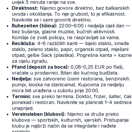
uvijek 5 minuta ranije na sve.
Direktnost:
Nijemci govore direktno, bez balkanskih
uvoda i okolišanja. To nije grubost, to je efikasnost.
Naviknite se i sami govoriti direktno.
Ruhezeiten (tišina):
22:00–6:00 i nedjelja cijeli dan —
bez bušenja, glasne muzike, bučnih aktivnosti.
Komšije će zvati policiju, ne raspravljati sa vama.
Reciklaža:
4–6 različitih kanti — bijelo staklo, smeđe
staklo, zeleno staklo, papir, organski otpad, miješani
otpad, gelbe Sack (plastika). Pogrešna kanta = kazne
za cijelu zgradu.
Pfand (depozit za boce):
0,08–0,25 EUR po flaši,
vraćate u prodavnici. Bitan dio kućnog budžeta.
Nedjelja:
sve zatvoreno (osim restorana, benzinskih
pumpi, kioska na stanicama). Kupovina za nedjelju
mora biti urađena u subotu prije 20:00.
Termini:
sve preko termina. Doktor, frizer, šalter, čak
ponekad i restoran. Naviknite se planirati 1–4 sedmice
unaprijed.
Vereinsleben (klubovi):
Nijemci se druže preko
klubova — sportskih, kulturnih, vjerskih. Pristupanje
klubu je najbrži način da se integrišete i nađete
prijatelje.