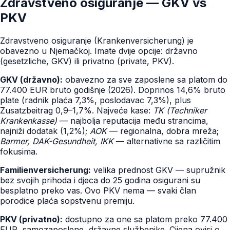
Zdravstveno osiguranje — GKV vs
PKV
Zdravstveno osiguranje (Krankenversicherung) je
obavezno u Njemačkoj. Imate dvije opcije: državno
(gesetzliche, GKV) ili privatno (private, PKV).
GKV (državno):
obavezno za sve zaposlene sa platom do
77.400 EUR bruto godišnje (2026). Doprinos 14,6% bruto
plate (radnik plaća 7,3%, poslodavac 7,3%), plus
Zusatzbeitrag 0,9–1,7%. Najveće kase:
TK (Techniker
Krankenkasse)
— najbolja reputacija među strancima,
najniži dodatak (1,2%);
AOK
— regionalna, dobra mreža;
Barmer, DAK-Gesundheit, IKK
— alternativne sa različitim
fokusima.
Familienversicherung:
velika prednost GKV — supružnik
bez svojih prihoda i djeca do 25 godina osigurani su
besplatno preko vas. Ovo PKV nema — svaki član
porodice plaća sopstvenu premiju.
PKV (privatno):
dostupno za one sa platom preko 77.400
EUR, samozaposlene, državne službenike. Cijena ovisi o