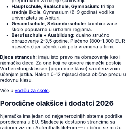
preporukom za daljnje školovanje.
Hauptschule, Realschule, Gymnasium:
tri tipa
srednje škole. Gymnasium (8–9 godina) vodi ka
univerzitetu sa Abituri.
Gesamtschule, Sekundarschule:
kombinovane
škole popularne u urbanim regijama.
Berufsschule + Ausbildung:
dualno stručno
obrazovanje 2–3,5 godine. Plaćeno (800–1.300 EUR
mjesečno) jer učenik radi pola vremena u firmi.
Djeca strancuh:
imaju isto pravo na obrazovanje kao i
njemačka djeca. Za one koji ne govore njemački postoje
Vorbereitungsklassen (pripremne klase) sa intenzivnim
učenjem jezika. Nakon 6–12 mjeseci djeca obično pređu u
redovnu klasu.
Više u
vodiču za škole
.
Porodične olakšice i dodatci 2026
Njemačka ima jedan od najgenerozinijih sistema podrške
porodicama u EU. Sljedeće je dostupno strancima sa
radnom vizom i Aufenthaltstitel-om — i obično se može