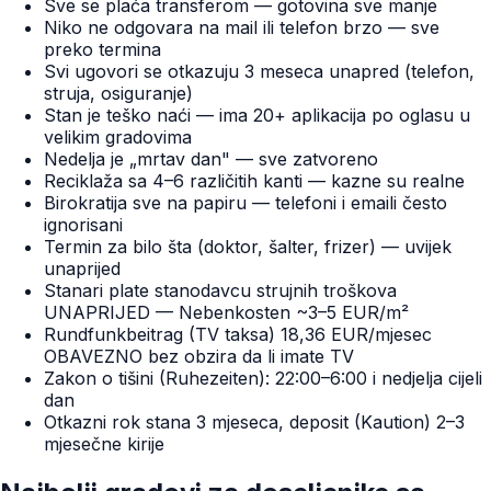
Sve se plaća transferom — gotovina sve manje
Niko ne odgovara na mail ili telefon brzo — sve
preko termina
Svi ugovori se otkazuju 3 meseca unapred (telefon,
struja, osiguranje)
Stan je teško naći — ima 20+ aplikacija po oglasu u
velikim gradovima
Nedelja je „mrtav dan" — sve zatvoreno
Reciklaža sa 4–6 različitih kanti — kazne su realne
Birokratija sve na papiru — telefoni i emaili često
ignorisani
Termin za bilo šta (doktor, šalter, frizer) — uvijek
unaprijed
Stanari plate stanodavcu strujnih troškova
UNAPRIJED — Nebenkosten ~3–5 EUR/m²
Rundfunkbeitrag (TV taksa) 18,36 EUR/mjesec
OBAVEZNO bez obzira da li imate TV
Zakon o tišini (Ruhezeiten): 22:00–6:00 i nedjelja cijeli
dan
Otkazni rok stana 3 mjeseca, deposit (Kaution) 2–3
mjesečne kirije