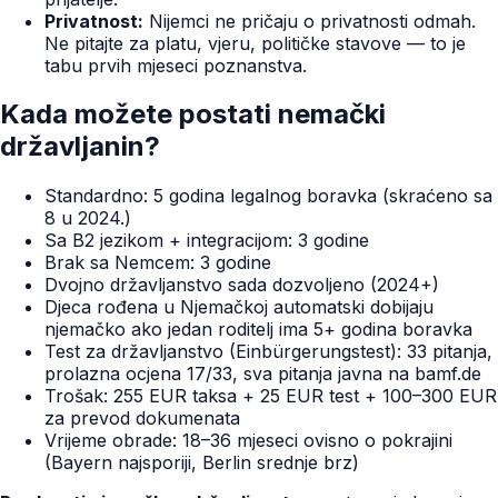
Privatnost:
Nijemci ne pričaju o privatnosti odmah.
Ne pitajte za platu, vjeru, političke stavove — to je
tabu prvih mjeseci poznanstva.
Kada možete postati nemački
državljanin?
Standardno: 5 godina legalnog boravka (skraćeno sa
8 u 2024.)
Sa B2 jezikom + integracijom: 3 godine
Brak sa Nemcem: 3 godine
Dvojno državljanstvo sada dozvoljeno (2024+)
Djeca rođena u Njemačkoj automatski dobijaju
njemačko ako jedan roditelj ima 5+ godina boravka
Test za državljanstvo (Einbürgerungstest): 33 pitanja,
prolazna ocjena 17/33, sva pitanja javna na bamf.de
Trošak: 255 EUR taksa + 25 EUR test + 100–300 EUR
za prevod dokumenata
Vrijeme obrade: 18–36 mjeseci ovisno o pokrajini
(Bayern najsporiji, Berlin srednje brz)