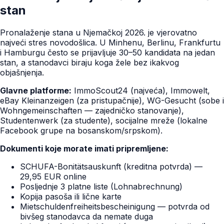
stan
Pronalaženje stana u Njemačkoj 2026. je vjerovatno
najveći stres novodošlica. U Minhenu, Berlinu, Frankfurtu
i Hamburgu često se prijavljuje 30–50 kandidata na jedan
stan, a stanodavci biraju koga žele bez ikakvog
objašnjenja.
Glavne platforme:
ImmoScout24 (najveća), Immowelt,
eBay Kleinanzeigen (za pristupačnije), WG-Gesucht (sobe i
Wohngemeinschaften — zajedničko stanovanje),
Studentenwerk (za studente), socijalne mreže (lokalne
Facebook grupe na bosanskom/srpskom).
Dokumenti koje morate imati pripremljene:
SCHUFA-Bonitätsauskunft (kreditna potvrda) —
29,95 EUR online
Posljednje 3 platne liste (Lohnabrechnung)
Kopija pasoša ili lične karte
Mietschuldenfreiheitsbescheinigung — potvrda od
bivšeg stanodavca da nemate duga