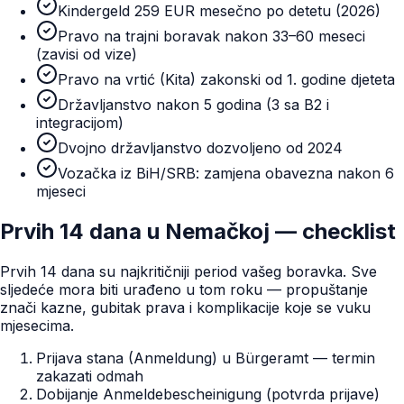
Kindergeld 259 EUR mesečno po detetu (2026)
Pravo na trajni boravak nakon 33–60 meseci
(zavisi od vize)
Pravo na vrtić (Kita) zakonski od 1. godine djeteta
Državljanstvo nakon 5 godina (3 sa B2 i
integracijom)
Dvojno državljanstvo dozvoljeno od 2024
Vozačka iz BiH/SRB: zamjena obavezna nakon 6
mjeseci
Prvih 14 dana u Nemačkoj — checklist
Prvih 14 dana su najkritičniji period vašeg boravka. Sve
sljedeće mora biti urađeno u tom roku — propuštanje
znači kazne, gubitak prava i komplikacije koje se vuku
mjesecima.
Prijava stana (Anmeldung) u Bürgeramt — termin
zakazati odmah
Dobijanje Anmeldebescheinigung (potvrda prijave)