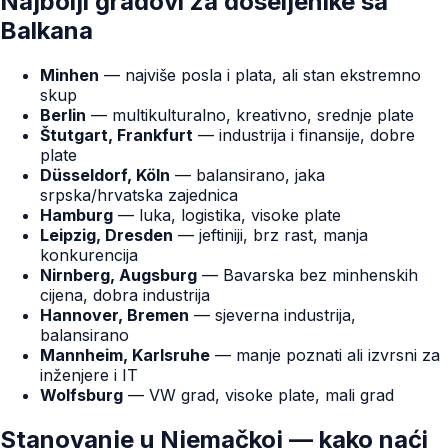
Najbolji gradovi za doseljenike sa
Balkana
Minhen
— najviše posla i plata, ali stan ekstremno
skup
Berlin
— multikulturalno, kreativno, srednje plate
Štutgart, Frankfurt
— industrija i finansije, dobre
plate
Düsseldorf, Köln
— balansirano, jaka
srpska/hrvatska zajednica
Hamburg
— luka, logistika, visoke plate
Leipzig, Dresden
— jeftiniji, brz rast, manja
konkurencija
Nirnberg, Augsburg
— Bavarska bez minhenskih
cijena, dobra industrija
Hannover, Bremen
— sjeverna industrija,
balansirano
Mannheim, Karlsruhe
— manje poznati ali izvrsni za
inženjere i IT
Wolfsburg
— VW grad, visoke plate, mali grad
Stanovanje u Njemačkoj — kako naći