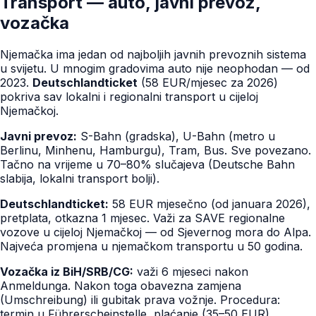
Transport — auto, javni prevoz,
vozačka
Njemačka ima jedan od najboljih javnih prevoznih sistema
u svijetu. U mnogim gradovima auto nije neophodan — od
2023.
Deutschlandticket
(58 EUR/mjesec za 2026)
pokriva sav lokalni i regionalni transport u cijeloj
Njemačkoj.
Javni prevoz:
S-Bahn (gradska), U-Bahn (metro u
Berlinu, Minhenu, Hamburgu), Tram, Bus. Sve povezano.
Tačno na vrijeme u 70–80% slučajeva (Deutsche Bahn
slabija, lokalni transport bolji).
Deutschlandticket:
58 EUR mjesečno (od januara 2026),
pretplata, otkazna 1 mjesec. Važi za SAVE regionalne
vozove u cijeloj Njemačkoj — od Sjevernog mora do Alpa.
Najveća promjena u njemačkom transportu u 50 godina.
Vozačka iz BiH/SRB/CG:
važi 6 mjeseci nakon
Anmeldunga. Nakon toga obavezna zamjena
(Umschreibung) ili gubitak prava vožnje. Procedura:
termin u Führerscheinstelle, plaćanje (35–50 EUR),