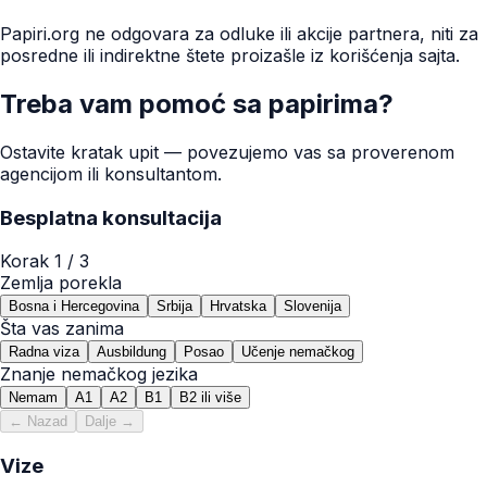
Papiri.org ne odgovara za odluke ili akcije partnera, niti za
posredne ili indirektne štete proizašle iz korišćenja sajta.
Treba vam pomoć sa papirima?
Ostavite kratak upit — povezujemo vas sa proverenom
agencijom ili konsultantom.
Besplatna konsultacija
Korak
1
/ 3
Zemlja porekla
Bosna i Hercegovina
Srbija
Hrvatska
Slovenija
Šta vas zanima
Radna viza
Ausbildung
Posao
Učenje nemačkog
Znanje nemačkog jezika
Nemam
A1
A2
B1
B2 ili više
← Nazad
Dalje →
Vize