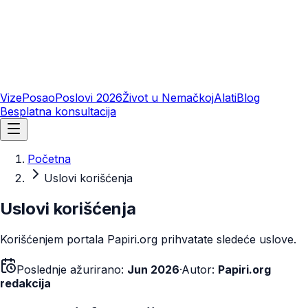
Vize
Posao
Poslovi 2026
Život u Nemačkoj
Alati
Blog
Besplatna konsultacija
Početna
Uslovi korišćenja
Uslovi korišćenja
Korišćenjem portala Papiri.org prihvatate sledeće uslove.
Poslednje ažurirano:
Jun 2026
·
Autor:
Papiri.org
redakcija