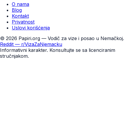
O nama
Blog
Kontakt
Privatnost
Uslovi korišćenja
©
2026
Papiri.org — Vodič za vize i posao u Nemačkoj.
Reddit — r/VizaZaNjemacku
Informativni karakter. Konsultujte se sa licenciranim
stručnjakom.