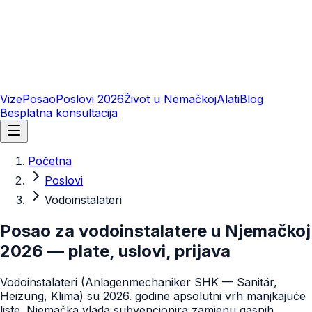
Vize
Posao
Poslovi 2026
Život u Nemačkoj
Alati
Blog
Besplatna konsultacija
Početna
Poslovi
Vodoinstalateri
Posao za vodoinstalatere u Njemačkoj
2026 — plate, uslovi, prijava
Vodoinstalateri (Anlagenmechaniker SHK — Sanitär,
Heizung, Klima) su 2026. godine apsolutni vrh manjkajuće
liste. Njemačka vlada subvencionira zamjenu gasnih