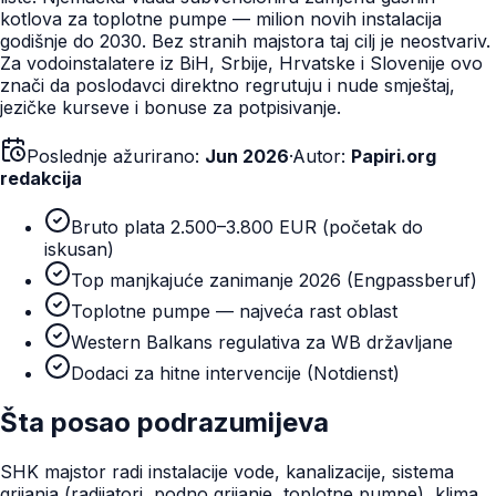
kotlova za toplotne pumpe — milion novih instalacija
godišnje do 2030. Bez stranih majstora taj cilj je neostvariv.
Za vodoinstalatere iz BiH, Srbije, Hrvatske i Slovenije ovo
znači da poslodavci direktno regrutuju i nude smještaj,
jezičke kurseve i bonuse za potpisivanje.
Poslednje ažurirano:
Jun 2026
·
Autor:
Papiri.org
redakcija
Bruto plata 2.500–3.800 EUR (početak do
iskusan)
Top manjkajuće zanimanje 2026 (Engpassberuf)
Toplotne pumpe — najveća rast oblast
Western Balkans regulativa za WB državljane
Dodaci za hitne intervencije (Notdienst)
Šta posao podrazumijeva
SHK majstor radi instalacije vode, kanalizacije, sistema
grijanja (radijatori, podno grijanje, toplotne pumpe), klima