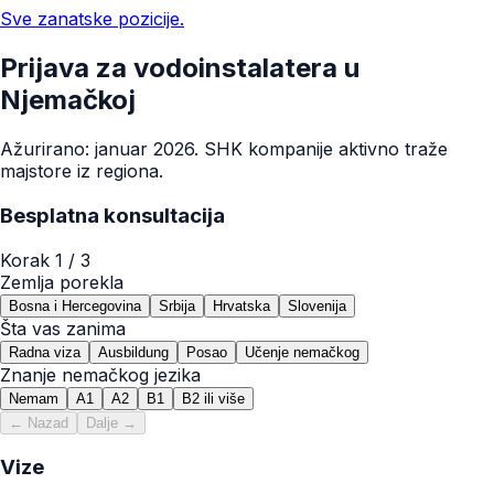
Sve zanatske pozicije.
Prijava za vodoinstalatera u
Njemačkoj
Ažurirano: januar 2026. SHK kompanije aktivno traže
majstore iz regiona.
Besplatna konsultacija
Korak
1
/ 3
Zemlja porekla
Bosna i Hercegovina
Srbija
Hrvatska
Slovenija
Šta vas zanima
Radna viza
Ausbildung
Posao
Učenje nemačkog
Znanje nemačkog jezika
Nemam
A1
A2
B1
B2 ili više
← Nazad
Dalje →
Vize