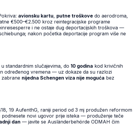
 Pokriva:
avionsku kartu
,
putne troškove
do aerodroma,
odatne €500–€2.500 kroz reintegracijske programe
inreisesperre i ne ostaje dug deportacijskih troškova —
chiebunga; nakon početka deportacije program više ne
u standardnim slučajevima, do
10 godina
kod krivičnih
on određenog vremena — uz dokaze da su razlozi
ja zabrane
nijedna Schengen viza nije moguća
bez
§18, 19 AufenthG, raniji period od 3 mj produžen reformom
 i podnesete novi ugovor prije isteka — produženje teče
adnji dan
— javite se Ausländerbehörde ODMAH čim