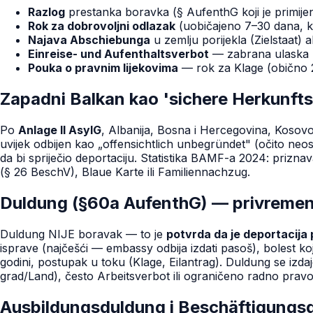
Razlog
prestanka boravka (§ AufenthG koji je primije
Rok za dobrovoljni odlazak
(uobičajeno 7–30 dana, ko
Najava Abschiebunga
u zemlju porijekla (Zielstaat)
Einreise- und Aufenthaltsverbot
— zabrana ulaska p
Pouka o pravnim lijekovima
— rok za Klage (obično 2
Zapadni Balkan kao 'sichere Herkunft
Po
Anlage II AsylG
, Albanija, Bosna i Hercegovina, Kosovo
uvijek odbijen kao „offensichtlich unbegründet" (očito neo
da bi spriječio deportaciju. Statistika BAMF-a 2024: priz
(§ 26 BeschV), Blaue Karte ili Familiennachzug.
Duldung (§60a AufenthG) — privremen
Duldung NIJE boravak — to je
potvrda da je deportacija
isprave (najčešći — embassy odbija izdati pasoš), bolest k
godini, postupak u toku (Klage, Eilantrag). Duldung se izd
grad/Land), često Arbeitsverbot ili ograničeno radno pra
Ausbildungsduldung i Beschäftigungsd