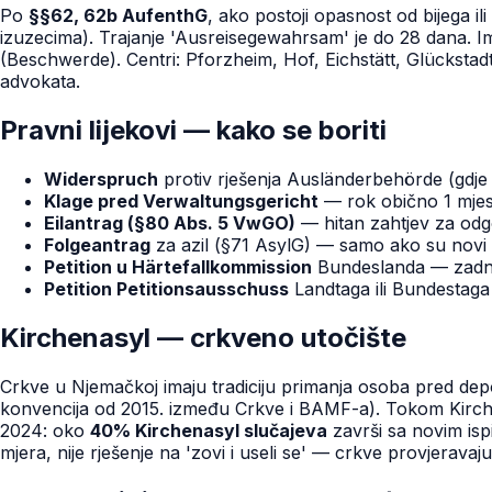
Po
§§62, 62b AufenthG
, ako postoji opasnost od bijega i
izuzecima). Trajanje 'Ausreisegewahrsam' je do 28 dana. 
(Beschwerde). Centri: Pforzheim, Hof, Eichstätt, Glückstad
advokata.
Pravni lijekovi — kako se boriti
Widerspruch
protiv rješenja Ausländerbehörde (gdje 
Klage pred Verwaltungsgericht
— rok obično 1 mjes
Eilantrag (§80 Abs. 5 VwGO)
— hitan zahtjev za odg
Folgeantrag
za azil (§71 AsylG) — samo ako su novi raz
Petition u Härtefallkommission
Bundeslanda — zadnj
Petition Petitionsausschuss
Landtaga ili Bundestaga (
Kirchenasyl — crkveno utočište
Crkve u Njemačkoj imaju tradiciju primanja osoba pred depo
konvencija od 2015. između Crkve i BAMF-a). Tokom Kirche
2024: oko
40% Kirchenasyl slučajeva
završi sa novim ispi
mjera, nije rješenje na 'zovi i useli se' — crkve provjeravaju