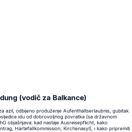
ldung (vodič za Balkance)
a azil, odbijeno produženje Aufenthaltserlaubnis, gubitak
 Posljedice idu od dobrovoljnog povratka (sa državnom
hG objašnjava: kad nastaje Ausreisepflicht, kako
trag, Härtefallkommission, Kirchenasyl), i kako pripremiti