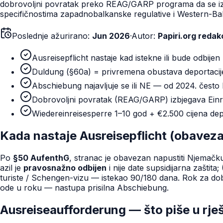
dobrovoljni povratak preko REAG/GARP programa da se izb
specifičnostima zapadnobalkanske regulative i Western-B
Poslednje ažurirano:
Jun 2026
·
Autor:
Papiri.org redak
Ausreisepflicht nastaje kad istekne ili bude odbij
Duldung (§60a) = privremena obustava deportacij
Abschiebung najavljuje se ili NE — od 2024. često
Dobrovoljni povratak (REAG/GARP) izbjegava Einr
Wiedereinreisesperre 1–10 god + €2.500 cijena depo
Kada nastaje Ausreisepflicht (obavez
Po
§50 AufenthG
, stranac je obavezan napustiti Njemačk
azil je
pravosnažno odbijen
i nije date supsidijarna zaštita;
turiste / Schengen-vizu — istekao 90/180 dana. Rok za dobr
ode u roku — nastupa prisilna Abschiebung.
Ausreiseaufforderung — što piše u rje