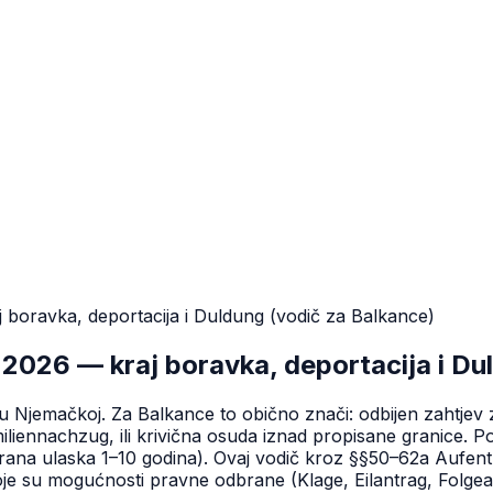
boravka, deportacija i Duldung (vodič za Balkance)
2026 — kraj boravka, deportacija i Du
 Njemačkoj. Za Balkance to obično znači: odbijen zahtjev z
amiliennachzug, ili krivična osuda iznad propisane granice.
brana ulaska 1–10 godina). Ovaj vodič kroz §§50–62a Aufent
je su mogućnosti pravne odbrane (Klage, Eilantrag, Folgean