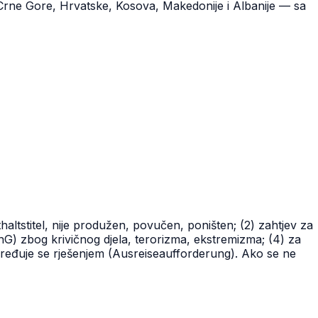
rne Gore, Hrvatske, Kosova, Makedonije i Albanije — sa
altstitel, nije produžen, povučen, poništen; (2) zahtjev za
) zbog krivičnog djela, terorizma, ekstremizma; (4) za
dređuje se rješenjem (Ausreiseaufforderung). Ako se ne