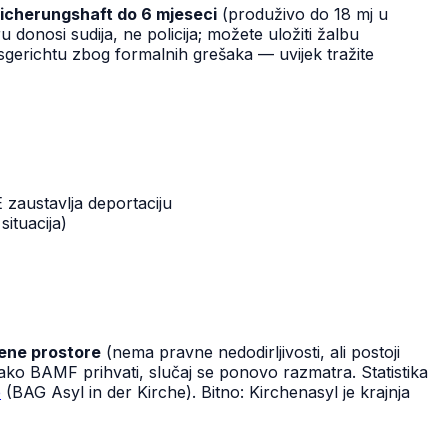
icherungshaft do 6 mjeseci
(produživo do 18 mj u
 donosi sudija, ne policija; možete uložiti žalbu
sgerichtu zbog formalnih grešaka — uvijek tražite
zaustavlja deportaciju
situacija)
vene prostore
(nema pravne nedodirljivosti, ali postoji
ko BAMF prihvati, slučaj se ponovo razmatra. Statistika
e
(BAG Asyl in der Kirche). Bitno: Kirchenasyl je krajnja