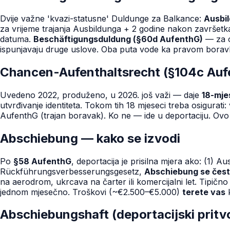
Dvije važne 'kvazi-statusne' Duldunge za Balkance:
Ausbi
za vrijeme trajanja Ausbildunga + 2 godine nakon završetka 
datuma.
Beschäftigungsduldung (§60d AufenthG)
— za o
ispunjavaju druge uslove. Oba puta vode ka pravom boravku
Chancen-Aufenthaltsrecht (§104c Auf
Uvedeno 2022, produženo, u 2026. još važi — daje
18-mje
utvrđivanje identiteta. Tokom tih 18 mjeseci treba osigurat
AufenthG (trajan boravak). Ko ne — ide u deportaciju. Ovo
Abschiebung — kako se izvodi
Po
§58 AufenthG
, deportacija je prisilna mjera ako: (1) 
Rückführungsverbesserungsgesetz,
Abschiebung se čest
na aerodrom, ukrcava na čarter ili komercijalni let. Tipič
jednom mjesečno. Troškovi (~€2.500–€5.000)
terete vas
k
Abschiebungshaft (deportacijski pritv