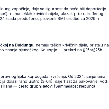
dung započinje, daje se sigurnost da neće biti deportacije
soš), nema teških krivičnih djela, ulazak prije određenog
024 (sada produženo, provjeriti BMI uredbe za 2026) i
ačkoj na Duldungu
, nemaju teških krivičnih djela, pristaju na
snovno znanje njemačkog. Ko uspije — prelazi na §25a/§25b
g pravnog lijeka koji odgađa izvršenje. Od 2024. izmjenama
ija dolazi rano ujutro (3–6h), daje 1 sat za pakovanje, vodi
ca, Tirana — često grupni letovi (Sammelabschiebung)