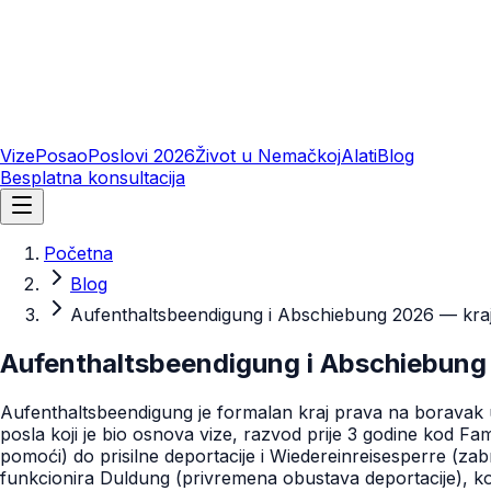
Vize
Posao
Poslovi 2026
Život u Nemačkoj
Alati
Blog
Besplatna konsultacija
Početna
Blog
Aufenthaltsbeendigung i Abschiebung 2026 — kraj 
Aufenthaltsbeendigung i Abschiebung 
Aufenthaltsbeendigung je formalan kraj prava na boravak u
posla koji je bio osnova vize, razvod prije 3 godine kod F
pomoći) do prisilne deportacije i Wiedereinreisesperre (za
funkcionira Duldung (privremena obustava deportacije), ko