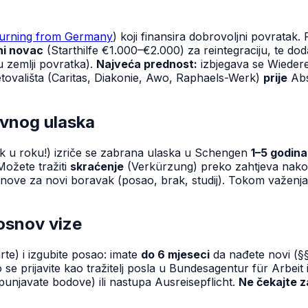
urning from Germany
) koji finansira dobrovoljni povratak.
ni novac
(Starthilfe €1.000–€2.000) za reintegraciju, te d
u zemlji povratka).
Najveća prednost:
izbjegava se Wiedere
etovališta (Caritas, Diakonie, Awo, Raphaels-Werk)
prije
Abs
vnog ulaska
zak u roku!) izriče se zabrana ulaska u Schengen
1–5 godina
ožete tražiti
skraćenje
(Verkürzung) preko zahtjeva nak
e osnove za novi boravak (posao, brak, studij). Tokom važen
 osnov vize
te) i izgubite posao: imate
do 6 mjeseci
da nađete novi (§
e prijavite kao tražitelj posla u Bundesagentur für Arbeit
unjavate bodove) ili nastupa Ausreisepflicht.
Ne čekajte z