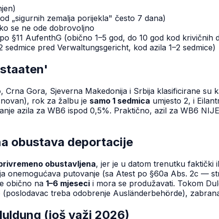
njen)
d „sigurnih zemalja porijekla" često 7 dana)
 ako se ne ode dobrovoljno
o §11 AufenthG (obično 1–5 god, do 10 god kod krivičnih d
 sedmice pred Verwaltungsgericht, kod azila 1–2 sedmice)
sstaaten'
, Crna Gora, Sjeverna Makedonija i Srbija klasificirane su
snovan), rok za žalbu je
samo 1 sedmica
umjesto 2, i Eilan
navanje azila za WB6 ispod 0,5%. Praktično, azil za WB6 N
a obustava deportacije
 privremeno obustavljena
, jer je u datom trenutku faktičk
oja onemogućava putovanje (sa Atest po §60a Abs. 2c — strik
aje obično na
1–6 mjeseci
i mora se produžavati. Tokom Dul
vo (poslodavac treba odobrenje Ausländerbehörde), zabran
uldung (još važi 2026)