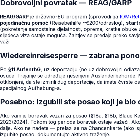
Dobrovoljni povratak — REAG/GARP
REAG/GARP
je državno-EU program (sprovodi ga
IOM/Ret
pojedinačnu pomoć
(Reisebeihilfe ~€200/odraslog),
start
(pokretanje samostalne djelatnosti, oprema, kratke obuke 
sljedeća viza ostaje moguća. Zahtjev se predaje preko savj
važi.
Wiedereinreisesperre — zabrana pono
Po
§11 AufenthG
, uz deportaciju (ne uz dobrovoljni odla
osuda. Trajanje se određuje rješenjem Ausländerbehörde. M
otklonjeni, da ste izmirili dug deportacije, da imate čvrst
specijalnog Aufhebung-a.
Posebno: izgubili ste posao koji je bio
Ako vam je boravak vezan za posao (§18a, §18b, Blaue Kar
2023/2024). Tokom tog perioda boravak ostaje važeći. Ako s
dalje. Ako ne nađete — prelazi se na Chancenkarte (ako isp
izgubite posao, dokumentujte aktivno traženje.