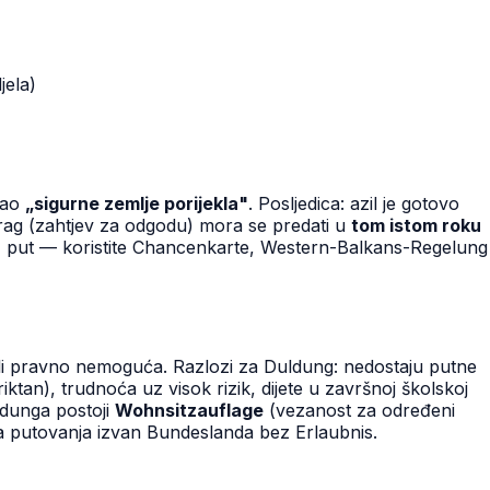
jela)
 kao
„sigurne zemlje porijekla"
. Posljedica: azil je gotovo
trag (zahtjev za odgodu) mora se predati u
tom istom roku
IJE put — koristite Chancenkarte, Western-Balkans-Regelung
i ili pravno nemoguća. Razlozi za Duldung: nedostaju putne
tan), trudnoća uz visok rizik, dijete u završnoj školskoj
dunga postoji
Wohnsitzauflage
(vezanost za određeni
a putovanja izvan Bundeslanda bez Erlaubnis.