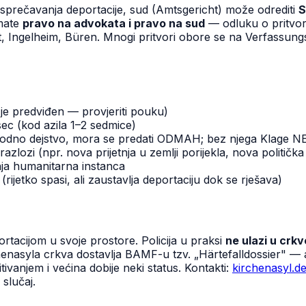
li sprečavanja deportacije, sud (Amtsgericht) može odrediti
S
Imate
pravo na advokata i pravo na sud
— odluku o pritvoru
t, Ingelheim, Büren. Mnogi pritvori obore se na Verfassung
je predviđen — provjeriti pouku)
ec (kod azila 1–2 sedmice)
odno dejstvo, mora se predati ODMAH; bez njega Klage NE 
lozi (npr. nova prijetnja u zemlji porijekla, nova politička 
a humanitarna instanca
rijetko spasi, ali zaustavlja deportaciju dok se rješava)
rtacijom u svoje prostore. Policija u praksi
ne ulazi u crk
nasyla crkva dostavlja BAMF-u tzv. „Härtefalldossier" — a
tivanjem i većina dobije neki status. Kontakti:
kirchenasyl.d
 slučaj.