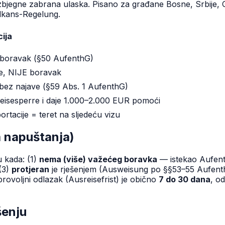
jegne zabrana ulaska. Pisano za građane Bosne, Srbije, C
alkans-Regelung.
cija
en boravak (§50 AufenthG)
e, NIJE boravak
 bez najave (§59 Abs. 1 AufenthG)
eisesperre i daje 1.000–2.000 EUR pomoći
rtacije = teret na sljedeću vizu
a napuštanja)
u kada: (1)
nema (više) važećeg boravka
— istekao Aufenth
 (3)
protjeran
je rješenjem (Ausweisung po §§53–55 AufenthG
ovoljni odlazak (Ausreisefrist) je obično
7 do 30 dana
, o
šenju