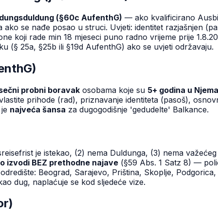
ldungsduldung (§60c AufenthG)
— ako kvalificirano Ausbil
ako se nađe posao u struci. Uvjeti: identitet razjašnjen (pa
ne koji rade min 18 mjeseci puno radno vrijeme prije 1.8.2
 (§ 25a, §25b ili §19d AufenthG) ako se uvjeti održavaju.
enthG)
sečni probni boravak
osobama koje su
5+ godina u Njem
i: vlastite prihode (rad), priznavanje identiteta (pasoš), o
 je
najveća šansa
za dugogodišnje 'gedudelte' Balkance.
Ausreisefrist je istekao, (2) nema Duldunga, (3) nema važeće
o izvodi BEZ prethodne najave
(§59 Abs. 1 Satz 8) — polic
no odredište: Beograd, Sarajevo, Priština, Skoplje, Podgori
ao dug, naplaćuje se kod sljedeće vize.
or)