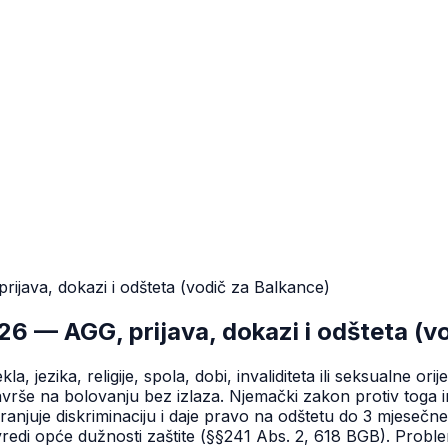
ijava, dokazi i odšteta (vodič za Balkance)
26 — AGG, prijava, dokazi i odšteta (v
a, jezika, religije, spola, dobi, invaliditeta ili seksualne or
avrše na bolovanju bez izlaza. Njemački zakon protiv toga 
anjuje diskriminaciju i daje pravo na odštetu do 3 mjesečne
di opće dužnosti zaštite (§§241 Abs. 2, 618 BGB). Proble