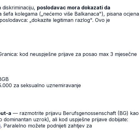
diskriminaciju,
poslodavac mora dokazati da
zjava šefa kolegama („nećemo više Balkanaca"), pisana ocjena
poslodavca: „dokazite legitiman razlog". Ovo je
ranica: kod neuspješne prijave za posao max 3 mjesečne
 BGB
45.000 za seksualno uznemiravanje
out-a
— razmotrite prijavu Berufsgenossenschaft (BG) kao
o dominantan uzrok), ali kod uspješne prijave dobijate:
G
. Paralelno možete podnijeti zahtjev za