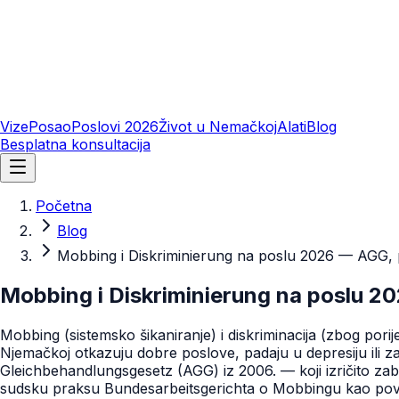
Vize
Posao
Poslovi 2026
Život u Nemačkoj
Alati
Blog
Besplatna konsultacija
Početna
Blog
Mobbing i Diskriminierung na poslu 2026 — AGG, pr
Mobbing i Diskriminierung na poslu 20
Mobbing (sistemsko šikaniranje) i diskriminacija (zbog porijekl
Njemačkoj otkazuju dobre poslove, padaju u depresiju ili z
Gleichbehandlungsgesetz (AGG) iz 2006. — koji izričito zabr
sudsku praksu Bundesarbeitsgerichta o Mobbingu kao povre