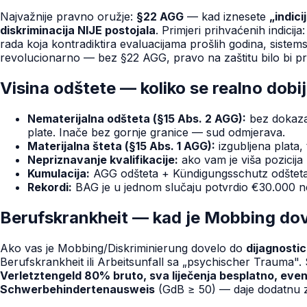
Najvažnije pravno oružje:
§22 AGG
— kad iznesete
„indici
diskriminacija NIJE postojala
. Primjeri prihvaćenih indici
rada koja kontradiktira evaluacijama prošlih godina, sistem
revolucionarno — bez §22 AGG, pravo na zaštitu bilo bi p
Visina odštete — koliko se realno dobi
Nematerijalna odšteta (§15 Abs. 2 AGG):
bez dokaza
plate. Inače bez gornje granice — sud odmjerava.
Materijalna šteta (§15 Abs. 1 AGG):
izgubljena plata, 
Nepriznavanje kvalifikacije:
ako vam je viša pozicija
Kumulacija:
AGG odšteta + Kündigungsschutz odšteta
Rekordi:
BAG je u jednom slučaju potvrdio €30.000 n
Berufskrankheit — kad je Mobbing dov
Ako vas je Mobbing/Diskriminierung dovelo do
dijagnosti
Berufskrankheit ili Arbeitsunfall sa „psychischer Trauma". 
Verletztengeld 80% bruto, sva liječenja besplatno, eve
Schwerbehindertenausweis
(GdB ≥ 50) — daje dodatnu z