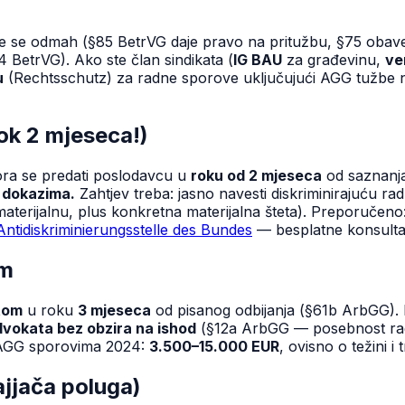
e se odmah (§85 BetrVG daje pravo na pritužbu, §75 obavez
BetrVG). Ako ste član sindikata (
IG BAU
za građevinu,
ve
u
(Rechtsschutz) za radne sporove uključujući AGG tužbe n
ok 2 mjeseca!)
ora se predati poslodavcu u
roku od 2 mjeseca
od saznanja
m dokazima.
Zahtjev treba: jasno navesti diskriminirajuću rad
aterijalnu, plus konkretna materijalna šteta). Preporučen
Antidiskriminierungsstelle des Bundes
— besplatne konsultac
om
tom
u roku
3 mjeseca
od pisanog odbijanja (§61b ArbGG). 
dvokata bez obzira na ishod
(§12a ArbGG — posebnost radno
o AGG sporovima 2024:
3.500–15.000 EUR
, ovisno o težini i 
jjača poluga)