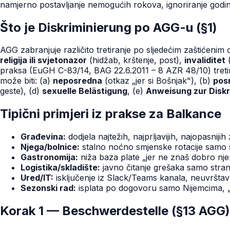
namjerno postavljanje nemogućih rokova, ignoriranje go
Što je Diskriminierung po AGG-u (§1)
AGG zabranjuje različito tretiranje po sljedećim zaštićeni
religija ili svjetonazor
(hidžab, krštenje, post),
invaliditet
(
praksa (EuGH C-83/14, BAG 22.6.2011 – 8 AZR 48/10) tretira
može biti: (a)
neposredna
(otkaz „jer si Bošnjak"), (b)
pos
geste), (d)
sexuelle Belästigung
, (e)
Anweisung zur Diskr
Tipični primjeri iz prakse za Balkance
Građevina:
dodjela najtežih, najprljavijih, najopasni
Njega/bolnice:
stalno noćno smjenske rotacije samo s
Gastronomija:
niža baza plate „jer ne znaš dobro nje
Logistika/skladište:
javno čitanje grešaka samo stra
Ured/IT:
isključenje iz Slack/Teams kanala, neuvrštava
Sezonski rad:
isplata po dogovoru samo Nijemcima, 
Korak 1 — Beschwerdestelle (§13 AGG)