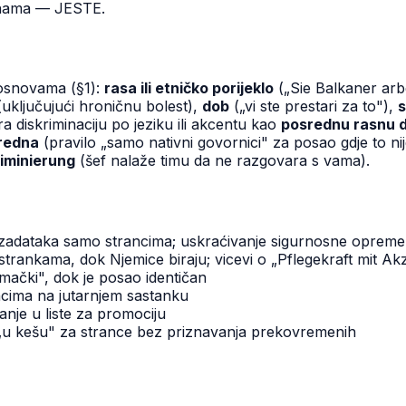
dinama — JESTE.
m osnovama (§1):
rasa ili etničko porijeklo
(„Sie Balkaner arbe
uključujući hroničnu bolest),
dob
(„vi ste prestari za to"),
s
 diskriminaciju po jeziku ili akcentu kao
posrednu rasnu d
redna
(pravilo „samo nativni govornici" za posao gdje to ni
iminierung
(šef nalaže timu da ne razgovara s vama).
jih zadataka samo strancima; uskraćivanje sigurnosne opreme 
trankama, dok Njemice biraju; vicevi o „Pflegekraft mit Ak
mački", dok je posao identičan
ncima na jutarnjem sastanku
nje u liste za promociju
„u kešu" za strance bez priznavanja prekovremenih