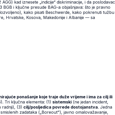
GG) kad iznesete „indicije“ diskriminacije, i da poslodavac
3 BGB i ključne presude BAG-a objašnjava: što je pravno
e dozvoljeno), kako pisati Beschwerde, kako pokrenuti tužbu
re, Hrvatske, Kosova, Makedonije i Albanije — sa
rajuće ponašanje koje traje duže vrijeme i ima za cilj ili
 Tri ključna elementa: (1)
sistemski
(ne jedan incident,
 radnji), (3)
cilj/posljedica povrede dostojanstva
. Jedna
e smislenih zadataka („Boreout"), javno omalovažavanje,