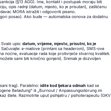
sankcija (§13 AGG). Ime, kontakt i postupak moraju biti
ciju, opis radnji (datum, mjesto, ko je prisutan), zaštićenu
odavac MORA istražiti i odgovoriti pisano.
 na gori posao). Ako bude — automatska osnova za dodatnu
 Svaki upis:
datum, vrijeme, mjesto, prisutni, ko je
du. Sačuvajte: e-mailove (printani sa headerom), SMS-ove
ćne, evaluacije rada koje protivrječe stvarnoj kvaliteti.
žete sami biti krivično gonjeni). Snimak je dozvoljen
pisani trag). Paralelno:
idite kod ljekara odmah
kad se
bezogene Belastung" ili „Burnout / Anpassungsstörung im
kaz štete. Razmotrite uput psihijatru / psihoterapeutu (GKV