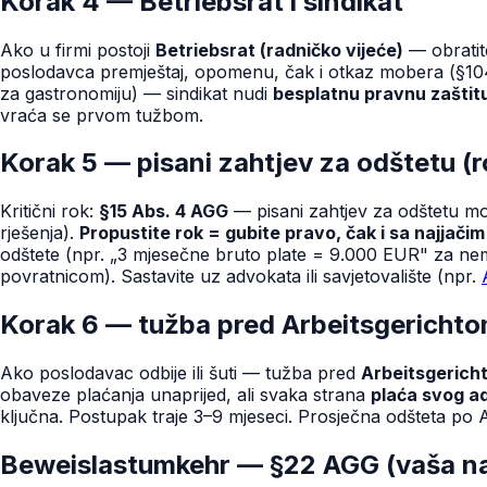
Korak 4 — Betriebsrat i sindikat
Ako u firmi postoji
Betriebsrat (radničko vijeće)
— obratit
poslodavca premještaj, opomenu, čak i otkaz mobera (§104 
za gastronomiju) — sindikat nudi
besplatnu pravnu zaštit
vraća se prvom tužbom.
Korak 5 — pisani zahtjev za odštetu (r
Kritični rok:
§15 Abs. 4 AGG
— pisani zahtjev za odštetu m
rješenja).
Propustite rok = gubite pravo, čak i sa najjači
odštete (npr. „3 mjesečne bruto plate = 9.000 EUR" za nem
povratnicom). Sastavite uz advokata ili savjetovalište (npr.
Korak 6 — tužba pred Arbeitsgericht
Ako poslodavac odbije ili šuti — tužba pred
Arbeitsgerich
obaveze plaćanja unaprijed, ali svaka strana
plaća svog a
ključna. Postupak traje 3–9 mjeseci. Prosječna odšteta p
Beweislastumkehr — §22 AGG (vaša na