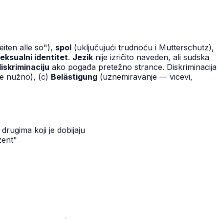
iten alle so"),
spol
(uključujući trudnoću i Mutterschutz),
eksualni identitet
.
Jezik
nije izričito naveden, ali sudska
iskriminaciju
ako pogađa pretežno strance. Diskriminacija
je nužno), (c)
Belästigung
(uznemiravanje — vicevi,
drugima koji je dobijaju
zent"