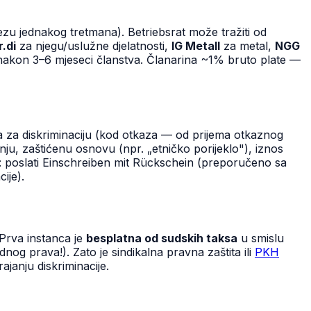
u jednakog tretmana). Betriebsrat može tražiti od
r.di
za njegu/uslužne djelatnosti,
IG Metall
za metal,
NGG
akon 3–6 mjeseci članstva. Članarina ~1% bruto plate —
 za diskriminaciju (kod otkaza — od prijema otkaznog
nju, zaštićenu osnovu (npr. „etničko porijeklo"), iznos
o: poslati Einschreiben mit Rückschein (preporučeno sa
ije).
Prva instanca je
besplatna od sudskih taksa
u smislu
g prava!). Zato je sindikalna pravna zaštita ili
PKH
trajanju diskriminacije.