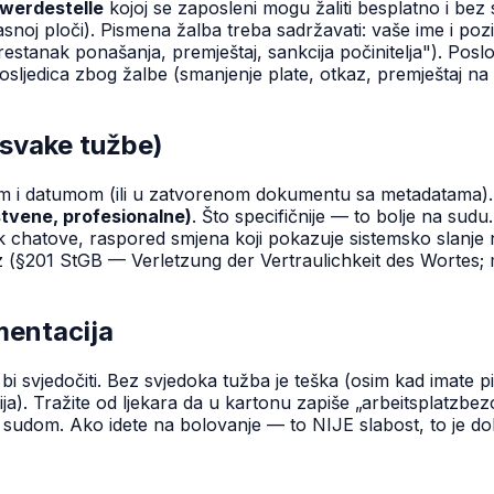
werdestelle
kojoj se zaposleni mogu žaliti besplatno i bez 
asnoj ploči). Pismena žalba treba sadržavati: vaše ime i pozi
prestanak ponašanja, premještaj, sankcija počinitelja"). Posl
posljedica zbog žalbe (smanjenje plate, otkaz, premještaj
svake tužbe)
om i datumom (ili u zatvorenom dokumentu sa metadatama).
stvene, profesionalne)
. Što specifičnije — to bolje na su
tove, raspored smjena koji pokazuje sistemsko slanje na no
§201 StGB — Verletzung der Vertraulichkeit des Wortes; mo
mentacija
tali bi svjedočiti. Bez svjedoka tužba je teška (osim kad imate 
sija). Tražite od ljekara da u kartonu zapiše „arbeitsplatz
 sudom. Ako idete na bolovanje — to NIJE slabost, to je do