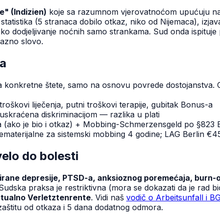
je" (Indizien)
koje sa razumnom vjerovatnoćom upućuju na 
ja: statistika (5 stranaca dobilo otkaz, niko od Nijemaca), i
sko dodjeljivanje noćnih samo strankama. Sud onda ispituje 
razno slovo.
ja
 konkretne štete, samo na osnovu povrede dostojanstva. G
troškovi liječenja, putni troškovi terapije, gubitak Bonus-a
 uskraćena diskriminacijom — razlika u plati
 (ako je bio i otkaz) + Mobbing-Schmerzensgeld po §823
ematerijalne za sistemski mobbing 4 godine; LAG Berlin €
elo do bolesti
cirane depresije, PTSD-a, anksioznog poremećaja, burn-
Sudska praksa je restriktivna (mora se dokazati da je rad bi
ntualno Verletztenrente
. Vidi naš
vodič o Arbeitsunfall i B
aštitu od otkaza i 5 dana dodatnog odmora.