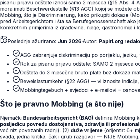
pisanu prijavu odštete iznosi samo 2 mjeseca (§15 Abs. 4 AG
mora imati Beschwerdestelle (§13 AGG) kojoj se možete obr
Mobbing, što je Diskriminierung, kako prikupiti dokaze (Mo
pred Arbeitsgerichtom i šta sa Berufsgenossenschaft ako j
konkretnim primjerima iz građevine, njege, gastronomije i lo
Poslednje ažurirano:
Jun 2026
·
Autor:
Papiri.org redak
AGG zabranjuje diskriminaciju po porijeklu, jeziku, vje
Rok za pisanu prijavu odštete: SAMO 2 mjeseca o
Odšteta do 3 mjesečne bruto plate bez dokaza mate
Beweislastumkehr (§22 AGG) — vi iznosite indicije
Mobbingtagebuch + svjedoci + e-mailovi = osnova
Što je pravno Mobbing (a što nije)
Njemački
Bundesarbeitsgericht (BAG)
definira Mobbing 
posljedicu povredu dostojanstva, zdravlja ili profesion
već niz povezanih radnji), (2)
duže vrijeme
(orijentir: 6+ m
svađa, jedna kritika, čak i grub razgovor — NIJE Mobbing. 