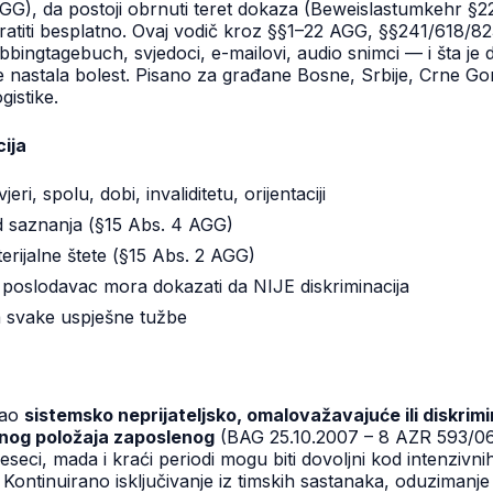
G), da postoji obrnuti teret dokaza (Beweislastumkehr §22 A
atiti besplatno. Ovaj vodič kroz §§1–22 AGG, §§241/618/82
bbingtagebuch, svjedoci, e-mailovi, audio snimci — i šta j
e nastala bolest. Pisano za građane Bosne, Srbije, Crne Go
gistike.
cija
ri, spolu, dobi, invaliditetu, orijentaciji
d saznanja (§15 Abs. 4 AGG)
rijalne štete (§15 Abs. 2 AGG)
, poslodavac mora dokazati da NIJE diskriminacija
 svake uspješne tužbe
kao
sistemsko neprijateljsko, omalovažavajuće ili diskrimini
alnog položaja zaposlenog
(BAG 25.10.2007 – 8 AZR 593/06).
jeseci, mada i kraći periodi mogu biti dovoljni kod intenzivnih
Kontinuirano isključivanje iz timskih sastanaka, oduzimanj