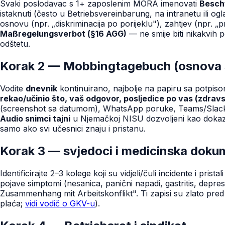
Svaki poslodavac s 1+ zaposlenim MORA imenovati
Besch
istaknuti (često u Betriebsvereinbarung, na intranetu ili ogl
osnovu (npr. „diskriminacija po porijeklu"), zahtjev (npr. „
Maßregelungsverbot (§16 AGG)
— ne smije biti nikakvih 
odštetu.
Korak 2 — Mobbingtagebuch (osnova 
Vodite
dnevnik
kontinuirano, najbolje na papiru sa potpis
rekao/učinio što, vaš odgovor, posljedice po vas (zdrav
(screenshot sa datumom), WhatsApp poruke, Teams/Slack cha
Audio snimci tajni
u Njemačkoj NISU dozvoljeni kao dokaz (
samo ako svi učesnici znaju i pristanu.
Korak 3 — svjedoci i medicinska doku
Identificirajte 2–3 kolege koji su vidjeli/čuli incidente i pris
pojave simptomi (nesanica, panični napadi, gastritis, depre
Zusammenhang mit Arbeitskonflikt". Ti zapisi su zlato pred
plaća;
vidi vodič o GKV-u
).