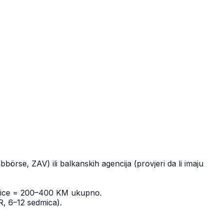
se, ZAV) ili balkanskih agencija (provjeri da li imaju
jižice = 200–400 KM ukupno.
, 6–12 sedmica).