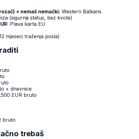
 vozač) + nemaš nemački:
Western Balkans
za (sigurniji status, bez kvote)
EUR:
Plava karta EU
2 mjeseci traženja posla)
raditi
ruto
to
ruto
to + dnevnice
–4.500 EUR bruto
R bruto
tačno trebaš