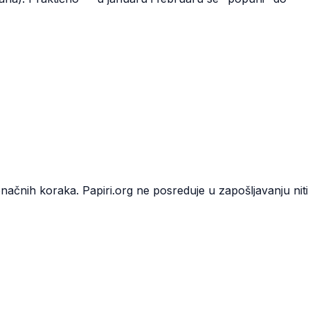
onačnih koraka. Papiri.org ne posreduje u zapošljavanju niti