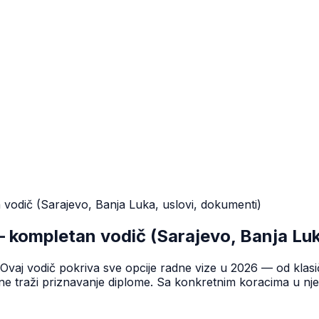
odič (Sarajevo, Banja Luka, uslovi, dokumenti)
 kompletan vodič (Sarajevo, Banja Luk
H? Ovaj vodič pokriva sve opcije radne vize u 2026 — od k
 ne traži priznavanje diplome. Sa konkretnim koracima u n