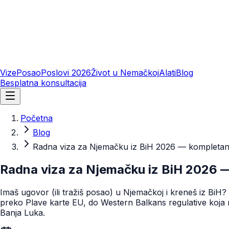
Vize
Posao
Poslovi 2026
Život u Nemačkoj
Alati
Blog
Besplatna konsultacija
Početna
Blog
Radna viza za Njemačku iz BiH 2026 — kompletan v
Radna viza za Njemačku iz BiH 2026 —
Imaš ugovor (ili tražiš posao) u Njemačkoj i kreneš iz Bi
preko Plave karte EU, do Western Balkans regulative koja
Banja Luka.