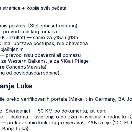
 stranice + kopije svih pečata
 opis poslova (Stellenbeschreibung)
H + prevod sudskog tumača
K rezultat) — samo za §18a i §18b
ima, ubrzava postupak; nije obavezna
bjašnjenim
 — prevodi nisu obavezni ali pomažu
 za Western Balkans, je za §18a i Pflege
re Concept/Mawista)
rung od poslodavca/rodbine)
Banja Luke
preko verifikovanih portala (Make-it-in-Germany, BA Jobbör
o, Skenderija) — 50 KM po dokumentu, isti dan.
de — diploma + uvjerenje o položenim ispitima + radne kn
 — preko anabin.kmk.org provjeravaš, ZAB izdaje (200 EUR
i Banja Luka).