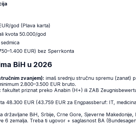
cija
EUR/god (Plava karta)
li kvota 50.000/god
 sedmica
≈ 750–1.400 EUR) bez Sperrkonta
nima BiH u 2026
stručnim zvanjem):
imaš srednju stručnu spremu (zanat) 
ili minimum 2.800–3.500 EUR bruto.
:
fakultet priznat preko Anabin (H+) ili ZAB Zeugnisbewer
ata 48.300 EUR (43.759 EUR za Engpassberuf: IT, medicina,
državljane BiH, Srbije, Crne Gore, Sjeverne Makedonije, Ko
sve 6 zemalja. Treba ti ugovor + saglasnost BA (Bundesagent