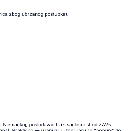
mica zbog ubrzanog postupka).
u Njemačkoj, poslodavac traži saglasnost od ZAV-a
ana). Praktično — u januaru i februaru se "popuni" do