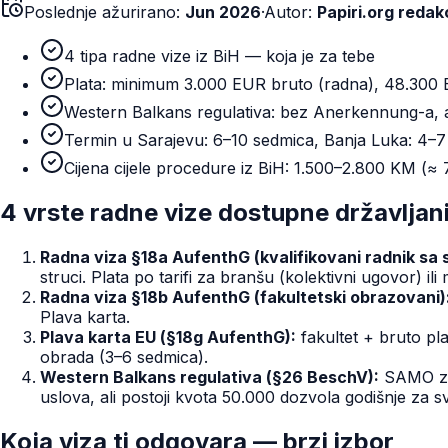
Poslednje ažurirano:
Jun 2026
·
Autor:
Papiri.org redak
4 tipa radne vize iz BiH — koja je za tebe
Plata: minimum 3.000 EUR bruto (radna), 48.300 
Western Balkans regulativa: bez Anerkennung-a, a
Termin u Sarajevu: 6–10 sedmica, Banja Luka: 4–7
Cijena cijele procedure iz BiH: 1.500–2.800 KM (
4 vrste radne vize dostupne državlja
Radna viza §18a AufenthG (kvalifikovani radnik sa 
struci. Plata po tarifi za branšu (kolektivni ugovor) 
Radna viza §18b AufenthG (fakultetski obrazovani)
Plava karta.
Plava karta EU (§18g AufenthG):
fakultet + bruto pl
obrada (3–6 sedmica).
Western Balkans regulativa (§26 BeschV):
SAMO za 
uslova, ali postoji kvota 50.000 dozvola godišnje za 
Koja viza ti odgovara — brzi izbor