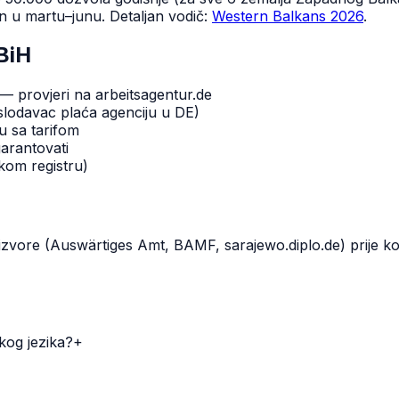
in u martu–junu. Detaljan vodič:
Western Balkans 2026
.
BiH
 provjeri na arbeitsagentur.de
lodavac plaća agenciju u DE)
u sa tarifom
arantovati
skom registru)
e izvore (Auswärtiges Amt, BAMF, sarajewo.diplo.de) prije k
kog jezika?
+