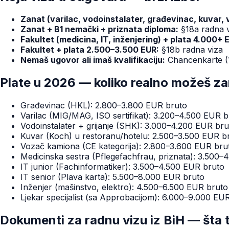
Zanat (varilac, vodoinstalater, građevinac, kuvar,
Zanat + B1 nemački + priznata diploma:
§18a radna vi
Fakultet (medicina, IT, inženjering) + plata 4.000+ 
Fakultet + plata 2.500–3.500 EUR:
§18b radna viza
Nemaš ugovor ali imaš kvalifikaciju:
Chancenkarte (1
Plate u 2026 — koliko realno možeš za
Građevinac (HKL): 2.800–3.800 EUR bruto
Varilac (MIG/MAG, ISO sertifikat): 3.200–4.500 EUR b
Vodoinstalater + grijanje (SHK): 3.000–4.200 EUR bru
Kuvar (Koch) u restoranu/hotelu: 2.500–3.500 EUR b
Vozač kamiona (CE kategorija): 2.800–3.600 EUR bru
Medicinska sestra (Pflegefachfrau, priznata): 3.500
IT junior (Fachinformatiker): 3.500–4.500 EUR bruto
IT senior (Plava karta): 5.500–8.000 EUR bruto
Inženjer (mašinstvo, elektro): 4.500–6.500 EUR bruto
Ljekar specijalist (sa Approbacijom): 6.000–9.000 EU
Dokumenti za radnu vizu iz BiH — šta 