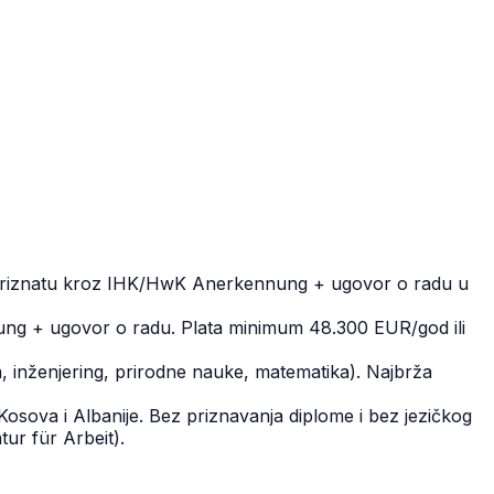
priznatu kroz IHK/HwK Anerkennung + ugovor o radu u
tung + ugovor o radu. Plata minimum 48.300 EUR/god ili
 inženjering, prirodne nauke, matematika). Najbrža
sova i Albanije. Bez priznavanja diplome i bez jezičkog
ur für Arbeit).