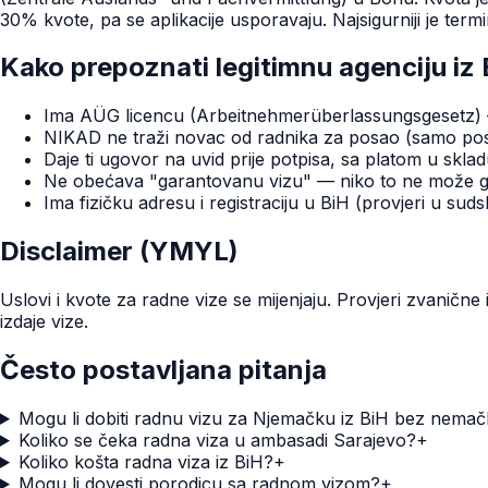
30% kvote, pa se aplikacije usporavaju. Najsigurniji je term
Kako prepoznati legitimnu agenciju iz 
Ima AÜG licencu (Arbeitnehmerüberlassungsgesetz) —
NIKAD ne traži novac od radnika za posao (samo pos
Daje ti ugovor na uvid prije potpisa, sa platom u sklad
Ne obećava "garantovanu vizu" — niko to ne može g
Ima fizičku adresu i registraciju u BiH (provjeri u sud
Disclaimer (YMYL)
Uslovi i kvote za radne vize se mijenjaju. Provjeri zvaničn
izdaje vize.
Često postavljana pitanja
Mogu li dobiti radnu vizu za Njemačku iz BiH bez nemač
Koliko se čeka radna viza u ambasadi Sarajevo?
+
Koliko košta radna viza iz BiH?
+
Mogu li dovesti porodicu sa radnom vizom?
+