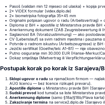
Pasoš (validan min 12 mjeseci od ulaska) + kopija prve
2× VIDEX formular (videx.diplo.de)
2× biometrijska fotografija 35×45 mm
Originalni potpisan ugovor o radu (Arbeitsvertrag) +
Diploma iz BiH + apostille iz Ministarstva pravde Bi
Anerkennung dokument (ZAB Zeugnisbewertung ili IH
Saglasnost BA (Vorabzustimmung) — ako poslodavac 
CV (Lebenslauf) sa svim radnim mjestima i pauzama o
Potvrde o radnom iskustvu (Arbeitszeugnisse) iz BiH
Jezički sertifikat (Goethe/telc A1–B1) — nije obavezno
Putno osiguranje min 30.000 EUR (Hanse-Merkur/Ca
Dokaz smještaja (Mietvertrag ili Verpflichtungserklä
Postupak korak po korak iz Sarajeva/
Sklopi ugovor o radu
sa njemačkom firmom — najlakše 
AÜG licencu — bez licence rizikuješ prevaru).
Apostille diplome
u Ministarstvu pravde BiH (Sarajev
Sudski prevod
kod tumača sa liste Ministarstva prav
Anerkennung diplome
(samo §18a/§18b/Plava karta)
Zakazivanje termina
na service2.diplo.de (Sarajevo il