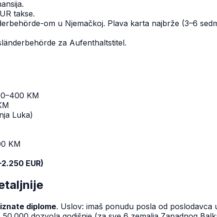
ansija.
UR takse.
erbehörde-om u Njemačkoj. Plava karta najbrže (3–6 sed
sländerbehörde za Aufenthaltstitel.
 200–400 KM
 KM
nja Luka)
600 KM
–2.250 EUR)
taljnije
riznate diplome
. Uslov: imaš ponudu posla od poslodavca 
e 50.000 dozvola godišnje (za sve 6 zemalja Zapadnog Balk