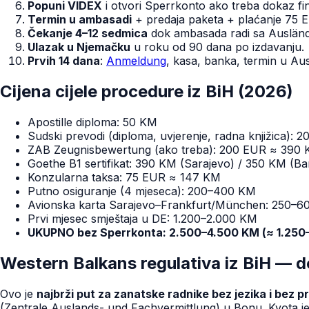
Popuni VIDEX
i otvori Sperrkonto ako treba dokaz fin
Termin u ambasadi
+ predaja paketa + plaćanje 75 E
Čekanje 4–12 sedmica
dok ambasada radi sa Ausländ
Ulazak u Njemačku
u roku od 90 dana po izdavanju.
Prvih 14 dana
:
Anmeldung
, kasa, banka, termin u Au
Cijena cijele procedure iz BiH (2026)
Apostille diploma: 50 KM
Sudski prevodi (diploma, uvjerenje, radna knjižica):
ZAB Zeugnisbewertung (ako treba): 200 EUR ≈ 390
Goethe B1 sertifikat: 390 KM (Sarajevo) / 350 KM (Ba
Konzularna taksa: 75 EUR ≈ 147 KM
Putno osiguranje (4 mjeseca): 200–400 KM
Avionska karta Sarajevo–Frankfurt/München: 250–
Prvi mjesec smještaja u DE: 1.200–2.000 KM
UKUPNO bez Sperrkonta: 2.500–4.500 KM (≈ 1.250
Western Balkans regulativa iz BiH — de
Ovo je
najbrži put za zanatske radnike bez jezika i bez p
(Zentrale Auslands- und Fachvermittlung) u Bonu. Kvota j