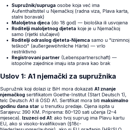
Supružnik/supruga
osobe koja već ima
Aufenthaltstitel u Njemačkoj (radna viza, Plava karta,
stalni boravak)
Maloljetna djeca
(do 18 god) — biološka ili usvojena
Roditelji maloljetnog djeteta
koje je u Njemačkoj
samo (rijetki slučajevi)
Roditelji odraslog djeteta-Nijemca
samo u "iznimnoj
teškoći" (außergewöhnliche Härte) — vrlo
restriktivno
Registrovani partner
(Lebenspartnerschaft) —
istopolne zajednice imaju ista prava kao brak
Uslov 1: A1 njemački za supružnika
Supružnik koji dolazi iz BiH mora dokazati
A1 znanje
njemačkog
sertifikatom Goethe-Institut (Start Deutsch 1),
telc Deutsch A1 ili ÖSD A1. Sertifikat mora biti
maksimalno
godinu dana star
u trenutku predaje. Cijena ispita u
Sarajevu: 390 KM. Priprema: 80–120 sati učenja (2–4
mjeseca).
Izuzeci od A1
: ako tvoj suprug ima Plavu kartu
EU, ako si visoko-kvalifikovan (§18c-
Niederlassungserlaubnis), ako si EU građanin (HR/SLO