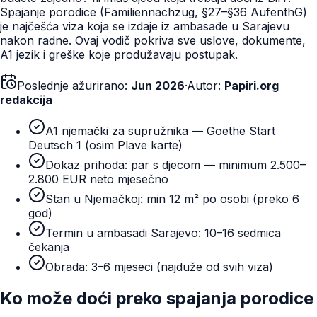
Spajanje porodice (Familiennachzug, §27–§36 AufenthG)
je najčešća viza koja se izdaje iz ambasade u Sarajevu
nakon radne. Ovaj vodič pokriva sve uslove, dokumente,
A1 jezik i greške koje produžavaju postupak.
Poslednje ažurirano:
Jun 2026
·
Autor:
Papiri.org
redakcija
A1 njemački za supružnika — Goethe Start
Deutsch 1 (osim Plave karte)
Dokaz prihoda: par s djecom — minimum 2.500–
2.800 EUR neto mjesečno
Stan u Njemačkoj: min 12 m² po osobi (preko 6
god)
Termin u ambasadi Sarajevo: 10–16 sedmica
čekanja
Obrada: 3–6 mjeseci (najduže od svih viza)
Ko može doći preko spajanja porodice