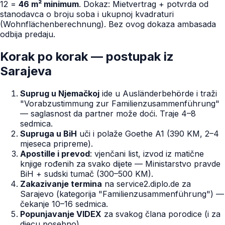
12 =
46 m² minimum
. Dokaz: Mietvertrag + potvrda od
stanodavca o broju soba i ukupnoj kvadraturi
(Wohnflächenberechnung). Bez ovog dokaza ambasada
odbija predaju.
Korak po korak — postupak iz
Sarajeva
Suprug u Njemačkoj
ide u Ausländerbehörde i traži
"Vorabzustimmung zur Familienzusammenführung"
— saglasnost da partner može doći. Traje 4–8
sedmica.
Supruga u BiH
uči i polaže Goethe A1 (390 KM, 2–4
mjeseca pripreme).
Apostille i prevod
: vjenčani list, izvod iz matične
knjige rođenih za svako dijete — Ministarstvo pravde
BiH + sudski tumač (300–500 KM).
Zakazivanje termina
na service2.diplo.de za
Sarajevo (kategorija "Familienzusammenführung") —
čekanje 10–16 sedmica.
Popunjavanje VIDEX
za svakog člana porodice (i za
djecu posebno).