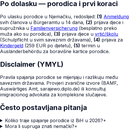
Po dolasku — porodica i prvi koraci
Po ulasku porodice u Njemačku, redoslijed:
(1)
Anmeldung
svih članova u Bürgeramtu u 14 dana,
(2)
prijava djece i
supružnika u
Familienversicherung
(besplatno preko
muža ako su porodica),
(3)
prijava djece u
vrtić/školu
(Schulpflicht u svim saveznim državama),
(4)
prijava za
Kindergeld
(259 EUR po djetetu),
(5)
termin u
Ausländerbehördu za boravišne kartice porodice.
Disclaimer (YMYL)
Pravila spajanja porodice se mijenjaju i razlikuju među
saveznim državama. Provjeri zvanične izvore (BAMF,
Auswärtiges Amt, sarajewo.diplo.de) ili konsultuj
imigracionog advokata za kompleksne slučajeve.
Često postavljana pitanja
Koliko traje spajanje porodice iz BiH u 2026?
+
Mora li supruga znati nemački?
+