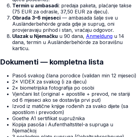
Termin u ambasadi
: predaja paketa, plaćanje takse
(75 EUR za odrasle, 37,50 EUR za djecu).
Obrada 3–6 mjeseci
— ambasada šalje sve u
Ausländerbehörde grada gdje je suprug, oni
provjeravaju prihod i stan, vraćaju odgovor.
Ulazak u Njemačku
u 90 dana,
Anmeldung
u 14
dana, termin u Ausländerbehörde za boravišnu
karticu.
Dokumenti — kompletna lista
Pasoš svakog člana porodice (validan min 12 mjeseci)
2× VIDEX za svakog (i za djecu)
2× biometrijska fotografija po osobi
Vjenčani list (original + apostille + prevod, ne stariji
od 6 mjeseci ako se dostavlja prvi put)
Izvod iz matične knjige rođenih za svako dijete (sa
apostilom i prevodom)
Goethe A1 sertifikat supružnika
Kopija pasoša i Aufenthaltstitel-a supruga u
Njemačkoj
3 posljednje plate supruga (Gehaltsabrechnung)