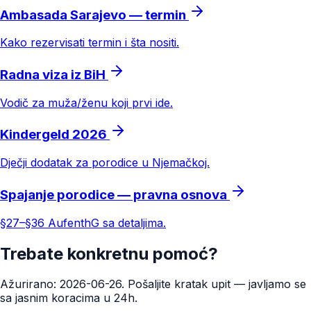
Ambasada Sarajevo — termin
Kako rezervisati termin i šta nositi.
Radna viza iz BiH
Vodič za muža/ženu koji prvi ide.
Kindergeld 2026
Dječji dodatak za porodice u Njemačkoj.
Spajanje porodice — pravna osnova
§27–§36 AufenthG sa detaljima.
Trebate konkretnu pomoć?
Ažurirano: 2026-06-26. Pošaljite kratak upit — javljamo se
sa jasnim koracima u 24h.