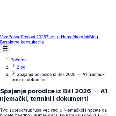
Vize
Posao
Poslovi 2026
Život u Nemačkoj
Alati
Blog
Besplatna konsultacija
Početna
Blog
Spajanje porodice iz BiH 2026 — A1 njemački,
termini i dokumenti
Spajanje porodice iz BiH 2026 — A1
njemački, termini i dokumenti
Tvoj suprug/supruga već radi u Njemačkoj i hoćete da
budete zajedno? Ili imaš djecu koja trebaju doći iz BiH?