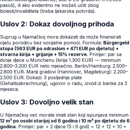
pasoš), ili ako evidentno ne možeš učiti zbog
bolesti/invaliditeta (treba ljekarska potvrda).
Uslov 2: Dokaz dovoljnog prihoda
Suprug u Njemačkoj mora dokazati da može finansirati
cijelu porodicu bez socijalne pomoći. Formula:
Bürgergeld
stopa (563 EUR po odraslom + 471 EUR po djetetu) +
stvarna kirija + grijanje + 15% rezerve
. Primjer: par sa
dvoje djece u Münchenu (kirija 1.300 EUR) — minimum
2.800–3.200 EUR neto mjesečno. Berlin/Hamburg: 2.500–
2.800 EUR. Manji gradovi (Hannover, Magdeburg): 2.200–
2.500 EUR. Dokazi: 3 posljednje plate
(Gehaltsabrechnung), ugovor o radu, izvod iz banke za 3
mjeseca.
Uslov 3: Dovoljno velik stan
U Njemačkoj već morate imati stan koji ispunjava minimum
12 m² po osobi starijoj od 6 godina i 10 m² po djetetu do 6
godina
. Primjer: par + 2 djece (5 i 9 god) = 12 + 12 + 10 +