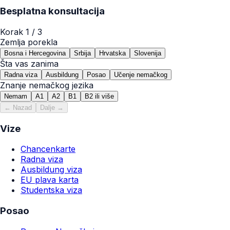
Besplatna konsultacija
Korak
1
/ 3
Zemlja porekla
Bosna i Hercegovina
Srbija
Hrvatska
Slovenija
Šta vas zanima
Radna viza
Ausbildung
Posao
Učenje nemačkog
Znanje nemačkog jezika
Nemam
A1
A2
B1
B2 ili više
← Nazad
Dalje →
Vize
Chancenkarte
Radna viza
Ausbildung viza
EU plava karta
Studentska viza
Posao