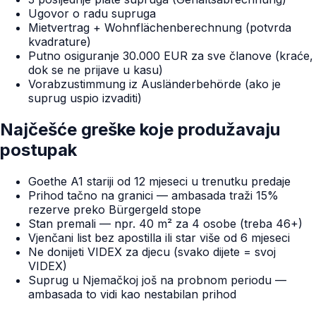
Ugovor o radu supruga
Mietvertrag + Wohnflächenberechnung (potvrda
kvadrature)
Putno osiguranje 30.000 EUR za sve članove (kraće,
dok se ne prijave u kasu)
Vorabzustimmung iz Ausländerbehörde (ako je
suprug uspio izvaditi)
Najčešće greške koje produžavaju
postupak
Goethe A1 stariji od 12 mjeseci u trenutku predaje
Prihod tačno na granici — ambasada traži 15%
rezerve preko Bürgergeld stope
Stan premali — npr. 40 m² za 4 osobe (treba 46+)
Vjenčani list bez apostilla ili star više od 6 mjeseci
Ne donijeti VIDEX za djecu (svako dijete = svoj
VIDEX)
Suprug u Njemačkoj još na probnom periodu —
ambasada to vidi kao nestabilan prihod