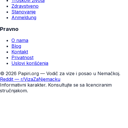
Troškovi života
Zdravstveno
Stanovanje
Anmeldung
Pravno
O nama
Blog
Kontakt
Privatnost
Uslovi korišćenja
©
2026
Papiri.org — Vodič za vize i posao u Nemačkoj.
Reddit — r/VizaZaNjemacku
Informativni karakter. Konsultujte se sa licenciranim
stručnjakom.