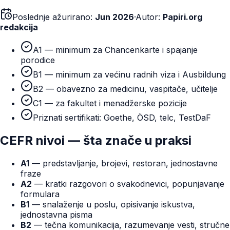
Poslednje ažurirano:
Jun 2026
·
Autor:
Papiri.org
redakcija
A1 — minimum za Chancenkarte i spajanje
porodice
B1 — minimum za većinu radnih viza i Ausbildung
B2 — obavezno za medicinu, vaspitače, učitelje
C1 — za fakultet i menadžerske pozicije
Priznati sertifikati: Goethe, ÖSD, telc, TestDaF
CEFR nivoi — šta znače u praksi
A1
— predstavljanje, brojevi, restoran, jednostavne
fraze
A2
— kratki razgovori o svakodnevici, popunjavanje
formulara
B1
— snalaženje u poslu, opisivanje iskustva,
jednostavna pisma
B2
— tečna komunikacija, razumevanje vesti, stručne