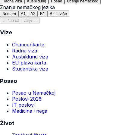
Radna viza
Ausbildung
Posao
Učenje nemačkog
Znanje nemačkog jezika
Nemam
A1
A2
B1
B2 ili više
← Nazad
Dalje →
Vize
Chancenkarte
Radna viza
Ausbildung viza
EU plava karta
Studentska viza
Posao
Posao u Nemačkoj
Poslovi 2026
IT poslovi
Medicina i nega
Život