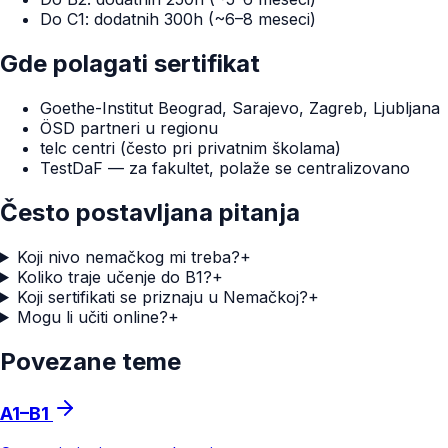
Do C1: dodatnih 300h (~6–8 meseci)
Gde polagati sertifikat
Goethe-Institut Beograd, Sarajevo, Zagreb, Ljubljana
ÖSD partneri u regionu
telc centri (često pri privatnim školama)
TestDaF — za fakultet, polaže se centralizovano
Često postavljana pitanja
Koji nivo nemačkog mi treba?
+
Koliko traje učenje do B1?
+
Koji sertifikati se priznaju u Nemačkoj?
+
Mogu li učiti online?
+
Povezane teme
A1–B1