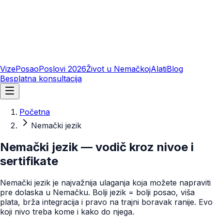
Vize
Posao
Poslovi 2026
Život u Nemačkoj
Alati
Blog
Besplatna konsultacija
Početna
Nemački jezik
Nemački jezik — vodič kroz nivoe i
sertifikate
Nemački jezik je najvažnija ulaganja koja možete napraviti
pre dolaska u Nemačku. Bolji jezik = bolji posao, viša
plata, brža integracija i pravo na trajni boravak ranije. Evo
koji nivo treba kome i kako do njega.