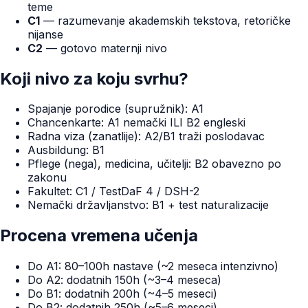
teme
C1
— razumevanje akademskih tekstova, retoričke
nijanse
C2
— gotovo maternji nivo
Koji nivo za koju svrhu?
Spajanje porodice (supružnik): A1
Chancenkarte: A1 nemački ILI B2 engleski
Radna viza (zanatlije): A2/B1 traži poslodavac
Ausbildung: B1
Pflege (nega), medicina, učitelji: B2 obavezno po
zakonu
Fakultet: C1 / TestDaF 4 / DSH-2
Nemački državljanstvo: B1 + test naturalizacije
Procena vremena učenja
Do A1: 80–100h nastave (~2 meseca intenzivno)
Do A2: dodatnih 150h (~3–4 meseca)
Do B1: dodatnih 200h (~4–5 meseci)
Do B2: dodatnih 250h (~5–6 meseci)