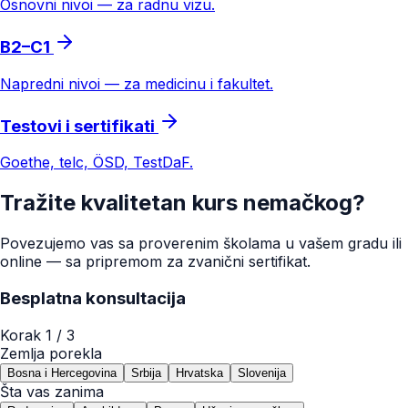
Osnovni nivoi — za radnu vizu.
B2–C1
Napredni nivoi — za medicinu i fakultet.
Testovi i sertifikati
Goethe, telc, ÖSD, TestDaF.
Tražite kvalitetan kurs nemačkog?
Povezujemo vas sa proverenim školama u vašem gradu ili
online — sa pripremom za zvanični sertifikat.
Besplatna konsultacija
Korak
1
/ 3
Zemlja porekla
Bosna i Hercegovina
Srbija
Hrvatska
Slovenija
Šta vas zanima