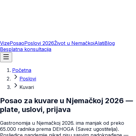
Vize
Posao
Poslovi 2026
Život u Nemačkoj
Alati
Blog
Besplatna konsultacija
Početna
Poslovi
Kuvari
Posao za kuvare u Njemačkoj 2026 —
plate, uslovi, prijava
Gastronomija u Njemačkoj 2026. ima manjak od preko
65.000 radnika prema DEHOGA (Savez ugostitelja).
Posljedice pandemije nikad nisu sasvim nadoknađene —