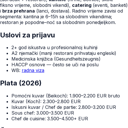
fiksno vrijeme, slobodni vikendi),
catering
(eventi, banketi)
i
brza prehrana
(lanci, dostava). Radno vrijeme zavisi od
segmenta: kantina je 6–15h sa slobodnim vikendima;
restoran je popodne–noć sa slobodnim ponedjeljkom.
Uslovi za prijavu
2+ god iskustva u profesionalnoj kuhinji
A2 njemački (manji restorani prihvataju engleski)
Medicinska knjižica (Gesundheitszeugnis)
HACCP osnove — često se uči na poslu
WB:
radna viza
Plata (2026)
Pomoćni kuvar (Beikoch): 1.900–2.200 EUR bruto
Kuvar (Koch): 2.300–2.800 EUR
Iskusni kuvar / Chef de partie: 2.800–3.200 EUR
Sous chef: 3.000–3.500 EUR
Chef de cuisine: 3.500–4.500+ EUR