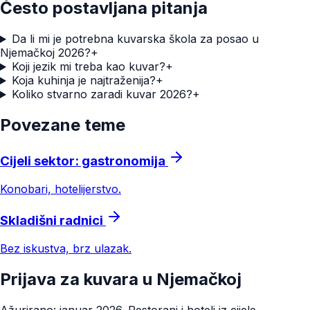
Često postavljana pitanja
Da li mi je potrebna kuvarska škola za posao u
Njemačkoj 2026?
+
Koji jezik mi treba kao kuvar?
+
Koja kuhinja je najtraženija?
+
Koliko stvarno zaradi kuvar 2026?
+
Povezane teme
Cijeli sektor: gastronomija
Konobari, hotelijerstvo.
Skladišni radnici
Bez iskustva, brz ulazak.
Prijava za kuvara u Njemačkoj
Ažurirano: januar 2026. Restorani i hoteli iz cijele