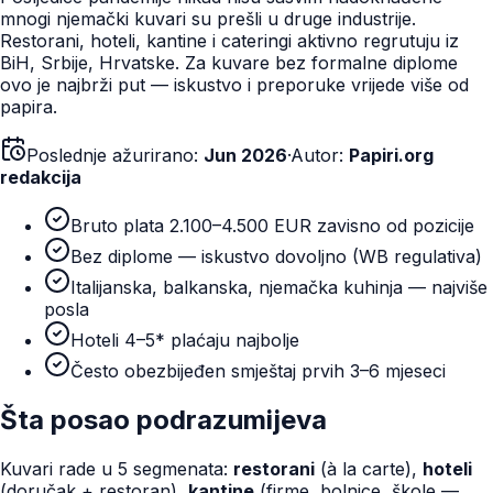
mnogi njemački kuvari su prešli u druge industrije.
Restorani, hoteli, kantine i cateringi aktivno regrutuju iz
BiH, Srbije, Hrvatske. Za kuvare bez formalne diplome
ovo je najbrži put — iskustvo i preporuke vrijede više od
papira.
Poslednje ažurirano:
Jun 2026
·
Autor:
Papiri.org
redakcija
Bruto plata 2.100–4.500 EUR zavisno od pozicije
Bez diplome — iskustvo dovoljno (WB regulativa)
Italijanska, balkanska, njemačka kuhinja — najviše
posla
Hoteli 4–5* plaćaju najbolje
Često obezbijeđen smještaj prvih 3–6 mjeseci
Šta posao podrazumijeva
Kuvari rade u 5 segmenata:
restorani
(à la carte),
hoteli
(doručak + restoran),
kantine
(firme, bolnice, škole —