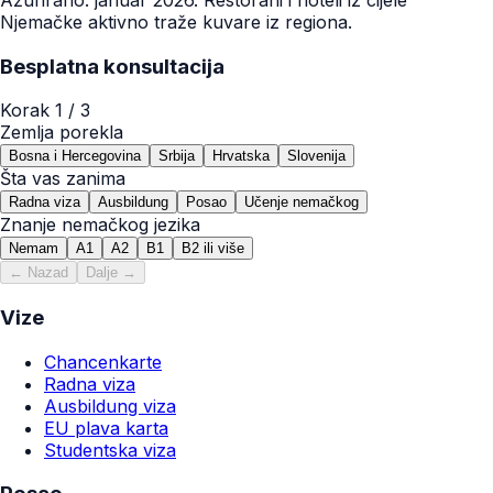
Njemačke aktivno traže kuvare iz regiona.
Besplatna konsultacija
Korak
1
/ 3
Zemlja porekla
Bosna i Hercegovina
Srbija
Hrvatska
Slovenija
Šta vas zanima
Radna viza
Ausbildung
Posao
Učenje nemačkog
Znanje nemačkog jezika
Nemam
A1
A2
B1
B2 ili više
← Nazad
Dalje →
Vize
Chancenkarte
Radna viza
Ausbildung viza
EU plava karta
Studentska viza