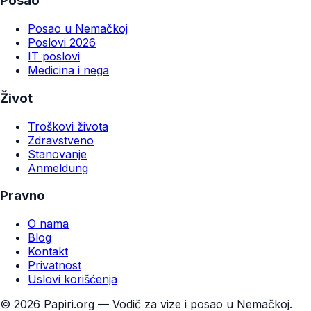
Posao
Posao u Nemačkoj
Poslovi 2026
IT poslovi
Medicina i nega
Život
Troškovi života
Zdravstveno
Stanovanje
Anmeldung
Pravno
O nama
Blog
Kontakt
Privatnost
Uslovi korišćenja
©
2026
Papiri.org — Vodič za vize i posao u Nemačkoj.