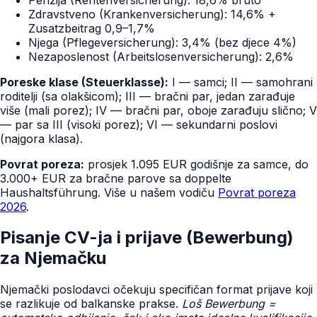
Zdravstveno (Krankenversicherung): 14,6% +
Zusatzbeitrag 0,9–1,7%
Njega (Pflegeversicherung): 3,4% (bez djece 4%)
Nezaposlenost (Arbeitslosenversicherung): 2,6%
Poreske klase (Steuerklasse):
I — samci; II — samohrani
roditelji (sa olakšicom); III — bračni par, jedan zarađuje
više (mali porez); IV — bračni par, oboje zarađuju slično; V
— par sa III (visoki porez); VI — sekundarni poslovi
(najgora klasa).
Povrat poreza:
prosjek 1.095 EUR godišnje za samce, do
3.000+ EUR za bračne parove sa doppelte
Haushaltsführung. Više u našem vodiču
Povrat poreza
2026
.
Pisanje CV-ja i prijave (Bewerbung)
za Njemačku
Njemački poslodavci očekuju specifičan format prijave koji
se razlikuje od balkanske prakse.
Loš Bewerbung =