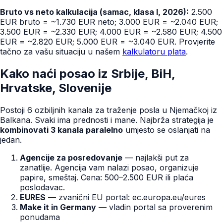
Bruto vs neto kalkulacija (samac, klasa I, 2026):
2.500
EUR bruto = ~1.730 EUR neto; 3.000 EUR = ~2.040 EUR;
3.500 EUR = ~2.330 EUR; 4.000 EUR = ~2.580 EUR; 4.500
EUR = ~2.820 EUR; 5.000 EUR = ~3.040 EUR. Provjerite
tačno za vašu situaciju u našem
kalkulatoru plata
.
Kako naći posao iz Srbije, BiH,
Hrvatske, Slovenije
Postoji 6 ozbiljnih kanala za traženje posla u Njemačkoj iz
Balkana. Svaki ima prednosti i mane. Najbrža strategija je
kombinovati 3 kanala paralelno
umjesto se oslanjati na
jedan.
Agencije za posredovanje
— najlakši put za
zanatlije. Agencija vam nalazi posao, organizuje
papire, smeštaj. Cena: 500–2.500 EUR ili plaća
poslodavac.
EURES
— zvanični EU portal: ec.europa.eu/eures
Make it in Germany
— vladin portal sa proverenim
ponudama