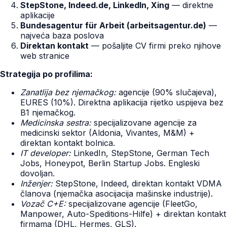
StepStone, Indeed.de, LinkedIn, Xing
— direktne
aplikacije
Bundesagentur für Arbeit (arbeitsagentur.de)
—
najveća baza poslova
Direktan kontakt
— pošaljite CV firmi preko njihove
web stranice
Strategija po profilima:
Zanatlija bez njemačkog:
agencije (90% slučajeva),
EURES (10%). Direktna aplikacija rijetko uspijeva bez
B1 njemačkog.
Medicinska sestra:
specijalizovane agencije za
medicinski sektor (Aldonia, Vivantes, M&M) +
direktan kontakt bolnica.
IT developer:
LinkedIn, StepStone, German Tech
Jobs, Honeypot, Berlin Startup Jobs. Engleski
dovoljan.
Inženjer:
StepStone, Indeed, direktan kontakt VDMA
članova (njemačka asocijacija mašinske industrije).
Vozač C+E:
specijalizovane agencije (FleetGo,
Manpower, Auto-Speditions-Hilfe) + direktan kontakt
firmama (DHL, Hermes, GLS).