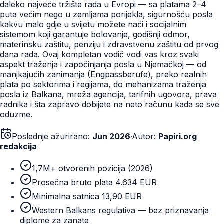
daleko najveće tržište rada u Evropi — sa platama 2–4
puta većim nego u zemljama porijekla, sigurnošću posla
kakvu malo gdje u svijetu možete naći i socijalnim
sistemom koji garantuje bolovanje, godišnji odmor,
materinsku zaštitu, penziju i zdravstvenu zaštitu od prvog
dana rada. Ovaj kompletan vodič vodi vas kroz svaki
aspekt traženja i započinjanja posla u Njemačkoj — od
manjkajućih zanimanja (Engpassberufe), preko realnih
plata po sektorima i regijama, do mehanizama traženja
posla iz Balkana, mreža agencija, tarifnih ugovora, prava
radnika i šta zapravo dobijete na neto računu kada se sve
oduzme.
Poslednje ažurirano:
Jun 2026
·
Autor:
Papiri.org
redakcija
1,7M+ otvorenih pozicija (2026)
Prosečna bruto plata 4.634 EUR
Minimalna satnica 13,90 EUR
Western Balkans regulativa — bez priznavanja
diplome za zanate