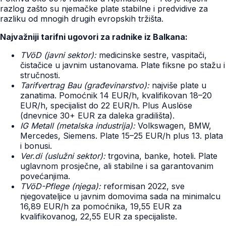
razlog zašto su njemačke plate stabilne i predvidive za
razliku od mnogih drugih evropskih tržišta.
Najvažniji tarifni ugovori za radnike iz Balkana:
TVöD (javni sektor):
medicinske sestre, vaspitači,
čistačice u javnim ustanovama. Plate fiksne po stažu i
stručnosti.
Tarifvertrag Bau (građevinarstvo):
najviše plate u
zanatima. Pomoćnik 14 EUR/h, kvalifikovan 18–20
EUR/h, specijalist do 22 EUR/h. Plus Auslöse
(dnevnice 30+ EUR za daleka gradilišta).
IG Metall (metalska industrija):
Volkswagen, BMW,
Mercedes, Siemens. Plate 15–25 EUR/h plus 13. plata
i bonusi.
Ver.di (uslužni sektor):
trgovina, banke, hoteli. Plate
uglavnom prosječne, ali stabilne i sa garantovanim
povećanjima.
TVöD-Pflege (njega):
reformisan 2022, sve
njegovateljice u javnim domovima sada na minimalcu
16,89 EUR/h za pomoćnika, 19,55 EUR za
kvalifikovanog, 22,55 EUR za specijaliste.