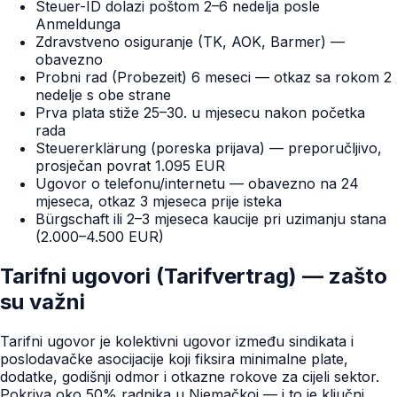
Steuer-ID dolazi poštom 2–6 nedelja posle
Anmeldunga
Zdravstveno osiguranje (TK, AOK, Barmer) —
obavezno
Probni rad (Probezeit) 6 meseci — otkaz sa rokom 2
nedelje s obe strane
Prva plata stiže 25–30. u mjesecu nakon početka
rada
Steuererklärung (poreska prijava) — preporučljivo,
prosječan povrat 1.095 EUR
Ugovor o telefonu/internetu — obavezno na 24
mjeseca, otkaz 3 mjeseca prije isteka
Bürgschaft ili 2–3 mjeseca kaucije pri uzimanju stana
(2.000–4.500 EUR)
Tarifni ugovori (Tarifvertrag) — zašto
su važni
Tarifni ugovor je kolektivni ugovor između sindikata i
poslodavačke asocijacije koji fiksira minimalne plate,
dodatke, godišnji odmor i otkazne rokove za cijeli sektor.
Pokriva oko 50% radnika u Njemačkoj — i to je ključni