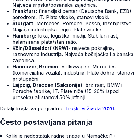
Najveća srpska/bosanska zajednica.
Frankfurt:
finansijski centar (Deutsche Bank, EZB),
aerodrom, IT. Plate visoke, stanovi visoki.
Štutgart:
Mercedes, Porsche, Bosch, inženjerstvo.
Najjača industrijska regija. Plate visoke.
Hamburg:
luka, logistika, mediji. Stabilan rast,
balansirana plata/stan ratio.
Köln/Düsseldorf (NRW):
najveća pokrajina,
raznovrsna industrija. Najveća bošnjačka i albanska
zajednica.
Hannover, Bremen:
Volkswagen, Mercedes
(komercijalna vozila), industrija. Plate dobre, stanovi
pristupačni.
Lajpcig, Drezden (Saksonija):
brz rast, BMW i
Porsche fabrike, IT. Plate niže (15–20% ispod
proseka) ali stanovi 50% jeftiniji.
Detalji troškova po gradu u
Troškovi života 2026
.
Često postavljana pitanja
Koliki je nedostatak radne snage u Nemačkoj?
+