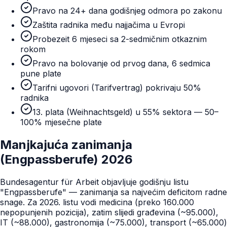
Pravo na 24+ dana godišnjeg odmora po zakonu
Zaštita radnika među najjačima u Evropi
Probezeit 6 mjeseci sa 2-sedmičnim otkaznim
rokom
Pravo na bolovanje od prvog dana, 6 sedmica
pune plate
Tarifni ugovori (Tarifvertrag) pokrivaju 50%
radnika
13. plata (Weihnachtsgeld) u 55% sektora — 50–
100% mjesečne plate
Manjkajuća zanimanja
(Engpassberufe) 2026
Bundesagentur für Arbeit objavljuje godišnju listu
"Engpassberufe" — zanimanja sa najvećim deficitom radne
snage. Za 2026. listu vodi medicina (preko 160.000
nepopunjenih pozicija), zatim slijedi građevina (~95.000),
IT (~88.000), gastronomija (~75.000), transport (~65.000)