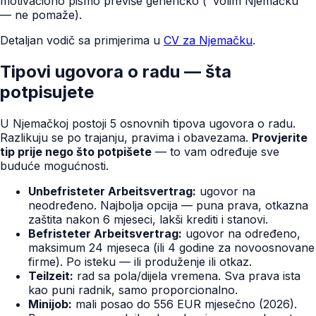
motivaciono pismo previše generičko ("Volim Njemačku"
— ne pomaže).
Detaljan vodič sa primjerima u
CV za Njemačku
.
Tipovi ugovora o radu — šta
potpisujete
U Njemačkoj postoji 5 osnovnih tipova ugovora o radu.
Razlikuju se po trajanju, pravima i obavezama.
Provjerite
tip prije nego što potpišete
— to vam određuje sve
buduće mogućnosti.
Unbefristeter Arbeitsvertrag:
ugovor na
neodređeno. Najbolja opcija — puna prava, otkazna
zaštita nakon 6 mjeseci, lakši krediti i stanovi.
Befristeter Arbeitsvertrag:
ugovor na određeno,
maksimum 24 mjeseca (ili 4 godine za novoosnovane
firme). Po isteku — ili produženje ili otkaz.
Teilzeit:
rad sa pola/dijela vremena. Sva prava ista
kao puni radnik, samo proporcionalno.
Minijob:
mali posao do 556 EUR mjesečno (2026).