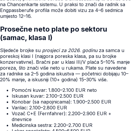
na Chancenkarte sistemu. U praksi to znači da radnik sa
Engpassberufe profila može dobiti vizu za 4–6 sedmica
umjesto 12–16.
Prosečne neto plate po sektoru
(samac, klasa I)
Sljedeće brojke su
prosjeci za 2026. godinu
za samca u
poreskoj klasi I (najgora poreska klasa, pa su brojke
konzervativne). Bračni par u klasi III/V plaća 5–10% manje
poreza, što znači više neto u rukama. Plate su navedene
za radnike sa 2–5 godina iskustva — početnici dobijaju 10–
20% manje, a iskusniji (10+ godina) 15–30% više.
Pomoćni kuvar: 1.800–2.100 EUR neto
Iskusan kuvar: 2.100–2.500 EUR
Konobar (sa napojnicama): 1.900–2.500 EUR
Varilac: 2.100–2.800 EUR
Vozač C+E (Fernfahrer): 2.200–2.900 EUR +
dnevnice
Medicinska sestra: 2.200–2.700 EUR