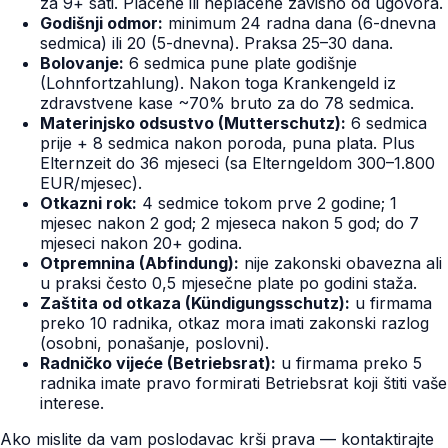
za 9+ sati. Plaćene ili neplaćene zavisno od ugovora.
Godišnji odmor:
minimum 24 radna dana (6-dnevna
sedmica) ili 20 (5-dnevna). Praksa 25–30 dana.
Bolovanje:
6 sedmica pune plate godišnje
(Lohnfortzahlung). Nakon toga Krankengeld iz
zdravstvene kase ~70% bruto za do 78 sedmica.
Materinjsko odsustvo (Mutterschutz):
6 sedmica
prije + 8 sedmica nakon poroda, puna plata. Plus
Elternzeit do 36 mjeseci (sa Elterngeldom 300–1.800
EUR/mjesec).
Otkazni rok:
4 sedmice tokom prve 2 godine; 1
mjesec nakon 2 god; 2 mjeseca nakon 5 god; do 7
mjeseci nakon 20+ godina.
Otpremnina (Abfindung):
nije zakonski obavezna ali
u praksi često 0,5 mjesečne plate po godini staža.
Zaštita od otkaza (Kündigungsschutz):
u firmama
preko 10 radnika, otkaz mora imati zakonski razlog
(osobni, ponašanje, poslovni).
Radničko vijeće (Betriebsrat):
u firmama preko 5
radnika imate pravo formirati Betriebsrat koji štiti vaše
interese.
Ako mislite da vam poslodavac krši prava — kontaktirajte