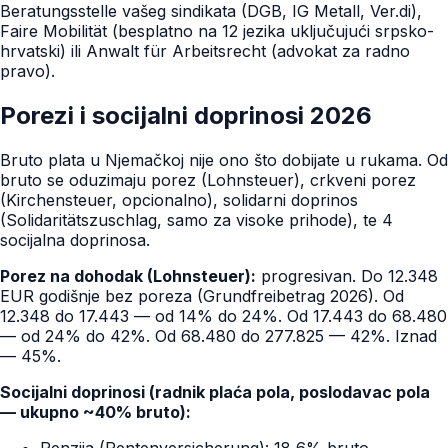
Beratungsstelle vašeg sindikata (DGB, IG Metall, Ver.di),
Faire Mobilität (besplatno na 12 jezika uključujući srpsko-
hrvatski) ili Anwalt für Arbeitsrecht (advokat za radno
pravo).
Porezi i socijalni doprinosi 2026
Bruto plata u Njemačkoj nije ono što dobijate u rukama. Od
bruto se oduzimaju porez (Lohnsteuer), crkveni porez
(Kirchensteuer, opcionalno), solidarni doprinos
(Solidaritätszuschlag, samo za visoke prihode), te 4
socijalna doprinosa.
Porez na dohodak (Lohnsteuer):
progresivan. Do 12.348
EUR godišnje bez poreza (Grundfreibetrag 2026). Od
12.348 do 17.443 — od 14% do 24%. Od 17.443 do 68.480
— od 24% do 42%. Od 68.480 do 277.825 — 42%. Iznad
— 45%.
Socijalni doprinosi (radnik plaća pola, poslodavac pola
— ukupno ~40% bruto):
Penzija (Rentenversicherung): 18,6% bruto