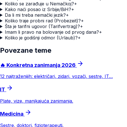
Koliko se zarađuje u Nemačkoj?
+
Kako naći posao iz Srbije/BiH?
+
Da li mi treba nemački jezik?
+
Koliko traje probni rad (Probezeit)?
+
Šta je tarifni ugovor (Tarifvertrag)?
+
Imam li pravo na bolovanje od prvog dana?
+
Koliko je godišnji odmor (Urlaub)?
+
Povezane teme
🔥 Konkretna zanimanja 2026
12 najtraženijih: električari, zidari, vozači, sestre, IT…
IT
Plate, vize, manjkajuća zanimanja.
Medicina
Sestre, doktori, fizioterapeuti.