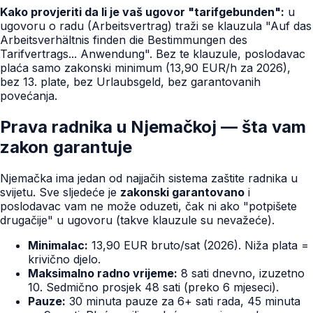
Kako provjeriti da li je vaš ugovor "tarifgebunden":
u
ugovoru o radu (Arbeitsvertrag) traži se klauzula "Auf das
Arbeitsverhältnis finden die Bestimmungen des
Tarifvertrags... Anwendung". Bez te klauzule, poslodavac
plaća samo zakonski minimum (13,90 EUR/h za 2026),
bez 13. plate, bez Urlaubsgeld, bez garantovanih
povećanja.
Prava radnika u Njemačkoj — šta vam
zakon garantuje
Njemačka ima jedan od najjačih sistema zaštite radnika u
svijetu. Sve sljedeće je
zakonski garantovano
i
poslodavac vam ne može oduzeti, čak ni ako "potpišete
drugačije" u ugovoru (takve klauzule su nevažeće).
Minimalac:
13,90 EUR bruto/sat (2026). Niža plata =
krivično djelo.
Maksimalno radno vrijeme:
8 sati dnevno, izuzetno
10. Sedmično prosjek 48 sati (preko 6 mjeseci).
Pauze:
30 minuta pauze za 6+ sati rada, 45 minuta