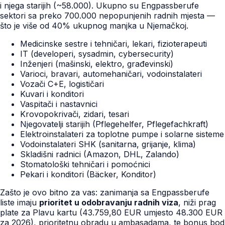
i njega starijih (~58.000). Ukupno su Engpassberufe
sektori sa preko 700.000 nepopunjenih radnih mjesta —
što je više od 40% ukupnog manjka u Njemačkoj.
Medicinske sestre i tehničari, lekari, fizioterapeuti
IT (developeri, sysadmin, cybersecurity)
Inženjeri (mašinski, elektro, građevinski)
Varioci, bravari, automehaničari, vodoinstalateri
Vozači C+E, logističari
Kuvari i konditori
Vaspitači i nastavnici
Krovopokrivači, zidari, tesari
Njegovatelji starijih (Pflegehelfer, Pflegefachkraft)
Elektroinstalateri za toplotne pumpe i solarne sisteme
Vodoinstalateri SHK (sanitarna, grijanje, klima)
Skladišni radnici (Amazon, DHL, Zalando)
Stomatološki tehničari i pomoćnici
Pekari i konditori (Bäcker, Konditor)
Zašto je ovo bitno za vas: zanimanja sa Engpassberufe
liste imaju
prioritet u odobravanju radnih viza
, niži prag
plate za Plavu kartu (43.759,80 EUR umjesto 48.300 EUR
za 2026), prioritetnu obradu u ambasadama, te bonus bod