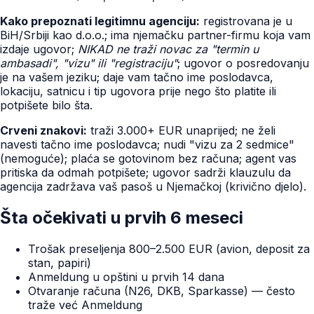
Kako prepoznati legitimnu agenciju:
registrovana je u
BiH/Srbiji kao d.o.o.; ima njemačku partner-firmu koja vam
izdaje ugovor;
NIKAD ne traži novac za "termin u
ambasadi", "vizu" ili "registraciju"
; ugovor o posredovanju
je na vašem jeziku; daje vam tačno ime poslodavca,
lokaciju, satnicu i tip ugovora prije nego što platite ili
potpišete bilo šta.
Crveni znakovi:
traži 3.000+ EUR unaprijed; ne želi
navesti tačno ime poslodavca; nudi "vizu za 2 sedmice"
(nemoguće); plaća se gotovinom bez računa; agent vas
pritiska da odmah potpišete; ugovor sadrži klauzulu da
agencija zadržava vaš pasoš u Njemačkoj (krivično djelo).
Šta očekivati u prvih 6 meseci
Trošak preseljenja 800–2.500 EUR (avion, deposit za
stan, papiri)
Anmeldung u opštini u prvih 14 dana
Otvaranje računa (N26, DKB, Sparkasse) — često
traže već Anmeldung