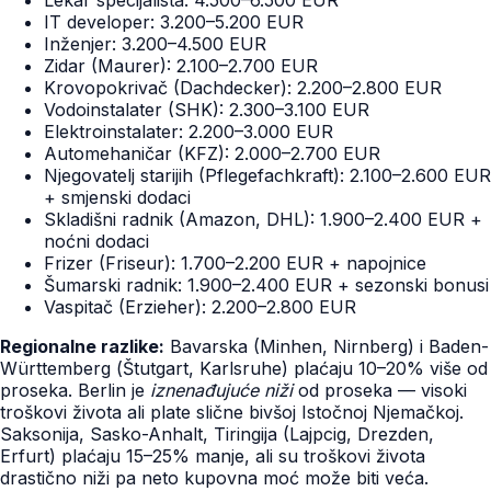
Lekar specijalista: 4.500–6.500 EUR
IT developer: 3.200–5.200 EUR
Inženjer: 3.200–4.500 EUR
Zidar (Maurer): 2.100–2.700 EUR
Krovopokrivač (Dachdecker): 2.200–2.800 EUR
Vodoinstalater (SHK): 2.300–3.100 EUR
Elektroinstalater: 2.200–3.000 EUR
Automehaničar (KFZ): 2.000–2.700 EUR
Njegovatelj starijih (Pflegefachkraft): 2.100–2.600 EUR
+ smjenski dodaci
Skladišni radnik (Amazon, DHL): 1.900–2.400 EUR +
noćni dodaci
Frizer (Friseur): 1.700–2.200 EUR + napojnice
Šumarski radnik: 1.900–2.400 EUR + sezonski bonusi
Vaspitač (Erzieher): 2.200–2.800 EUR
Regionalne razlike:
Bavarska (Minhen, Nirnberg) i Baden-
Württemberg (Štutgart, Karlsruhe) plaćaju 10–20% više od
proseka. Berlin je
iznenađujuće niži
od proseka — visoki
troškovi života ali plate slične bivšoj Istočnoj Njemačkoj.
Saksonija, Sasko-Anhalt, Tiringija (Lajpcig, Drezden,
Erfurt) plaćaju 15–25% manje, ali su troškovi života
drastično niži pa neto kupovna moć može biti veća.