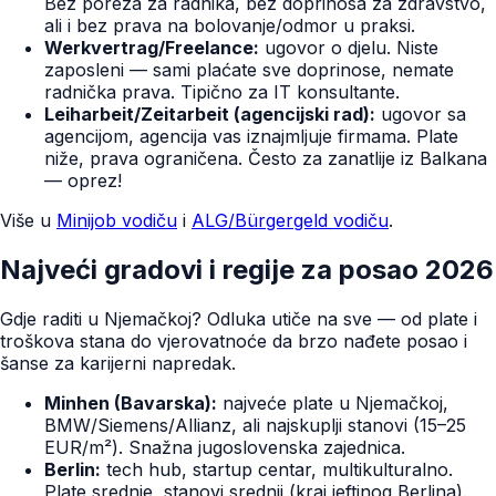
Bez poreza za radnika, bez doprinosa za zdravstvo,
ali i bez prava na bolovanje/odmor u praksi.
Werkvertrag/Freelance:
ugovor o djelu. Niste
zaposleni — sami plaćate sve doprinose, nemate
radnička prava. Tipično za IT konsultante.
Leiharbeit/Zeitarbeit (agencijski rad):
ugovor sa
agencijom, agencija vas iznajmljuje firmama. Plate
niže, prava ograničena. Često za zanatlije iz Balkana
— oprez!
Više u
Minijob vodiču
i
ALG/Bürgergeld vodiču
.
Najveći gradovi i regije za posao 2026
Gdje raditi u Njemačkoj? Odluka utiče na sve — od plate i
troškova stana do vjerovatnoće da brzo nađete posao i
šanse za karijerni napredak.
Minhen (Bavarska):
najveće plate u Njemačkoj,
BMW/Siemens/Allianz, ali najskuplji stanovi (15–25
EUR/m²). Snažna jugoslovenska zajednica.
Berlin:
tech hub, startup centar, multikulturalno.
Plate srednje, stanovi srednji (kraj jeftinog Berlina).