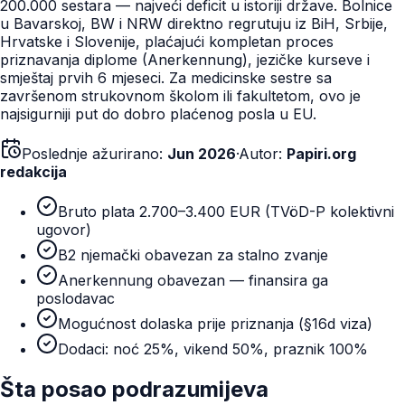
200.000 sestara — najveći deficit u istoriji države. Bolnice
u Bavarskoj, BW i NRW direktno regrutuju iz BiH, Srbije,
Hrvatske i Slovenije, plaćajući kompletan proces
priznavanja diplome (Anerkennung), jezičke kurseve i
smještaj prvih 6 mjeseci. Za medicinske sestre sa
završenom strukovnom školom ili fakultetom, ovo je
najsigurniji put do dobro plaćenog posla u EU.
Poslednje ažurirano:
Jun 2026
·
Autor:
Papiri.org
redakcija
Bruto plata 2.700–3.400 EUR (TVöD-P kolektivni
ugovor)
B2 njemački obavezan za stalno zvanje
Anerkennung obavezan — finansira ga
poslodavac
Mogućnost dolaska prije priznanja (§16d viza)
Dodaci: noć 25%, vikend 50%, praznik 100%
Šta posao podrazumijeva