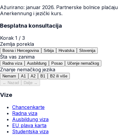
Ažurirano: januar 2026. Partnerske bolnice plaćaju
Anerkennung i jezički kurs.
Besplatna konsultacija
Korak
1
/ 3
Zemlja porekla
Bosna i Hercegovina
Srbija
Hrvatska
Slovenija
Šta vas zanima
Radna viza
Ausbildung
Posao
Učenje nemačkog
Znanje nemačkog jezika
Nemam
A1
A2
B1
B2 ili više
← Nazad
Dalje →
Vize
Chancenkarte
Radna viza
Ausbildung viza
EU plava karta
Studentska viza