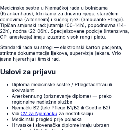
Medicinske sestre u Njemačkoj rade u bolnicama
(Krankenhaus), klinikama za dnevnu njegu, staračkim
domovima (Altenheim) i kućnoj njezi (ambulante Pflege).
Tipičan smjenski rad: jutarnja (06–14h), popodnevna (14–
22h), noćna (22–06h). Specijalizovane pozicije (intenzivna,
OP, anestezija) imaju izuzetno visok rang i platu.
Standardi rada su strogi — elektronski karton pacijenta,
striktna dokumentacija lijekova, supervizija ljekara. Vrlo
jasna hijerarhija i timski rad.
Uslovi za prijavu
Diploma medicinske sestre / Pflegefachfrau ili
ekvivalent
Anerkennung (priznavanje diplome) — preko
regionalne nadležne službe
Njemački B2 (telc Pflege B1/B2 ili Goethe B2)
Vidi
CV za Njemačku
za nostrifikaciju
Medicinski pregled prije polaska
Hrvatske i slovenačke diplome imaju ubrzan