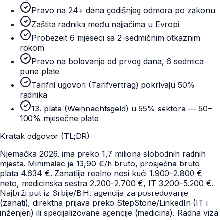
Pravo na 24+ dana godišnjeg odmora po zakonu
Zaštita radnika među najjačima u Evropi
Probezeit 6 mjeseci sa 2-sedmičnim otkaznim
rokom
Pravo na bolovanje od prvog dana, 6 sedmica
pune plate
Tarifni ugovori (Tarifvertrag) pokrivaju 50%
radnika
13. plata (Weihnachtsgeld) u 55% sektora — 50–
100% mjesečne plate
Kratak odgovor (TL;DR)
Njemačka 2026. ima preko 1,7 miliona slobodnih radnih
mjesta. Minimalac je 13,90 €/h bruto, prosječna bruto
plata 4.634 €. Zanatlija realno nosi kući 1.900–2.800 €
neto, medicinska sestra 2.200–2.700 €, IT 3.200–5.200 €.
Najbrži put iz Srbije/BiH: agencija za posredovanje
(zanati), direktna prijava preko StepStone/LinkedIn (IT i
inženjeri) ili specijalizovane agencije (medicina). Radna viza