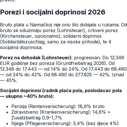
Porezi i socijalni doprinosi 2026
Bruto plata u Njemačkoj nije ono što dobijate u rukama. Od
bruto se oduzimaju porez (Lohnsteuer), crkveni porez
(Kirchensteuer, opcionalno), solidarni doprinos
(Solidaritätszuschlag, samo za visoke prihode), te 4
socijalna doprinosa.
Porez na dohodak (Lohnsteuer):
progresivan. Do 12.348
EUR godišnje bez poreza (Grundfreibetrag 2026). Od
12.348 do 17.443 — od 14% do 24%. Od 17.443 do 68.480
— od 24% do 42%. Od 68.480 do 277.825 — 42%. Iznad
— 45%.
Socijalni doprinosi (radnik plaća pola, poslodavac pola
— ukupno ~40% bruto):
Penzija (Rentenversicherung): 18,6% bruto
Zdravstveno (Krankenversicherung): 14,6% +
Zusatzbeitrag 0,9–1,7%
Njega (Pflegeversicherung): 3,4% (bez djece 4%)