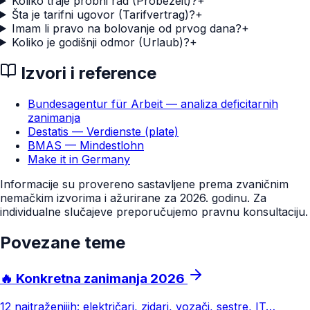
Koliko traje probni rad (Probezeit)?
+
Šta je tarifni ugovor (Tarifvertrag)?
+
Imam li pravo na bolovanje od prvog dana?
+
Koliko je godišnji odmor (Urlaub)?
+
Izvori i reference
Bundesagentur für Arbeit — analiza deficitarnih
zanimanja
Destatis — Verdienste (plate)
BMAS — Mindestlohn
Make it in Germany
Informacije su provereno sastavljene prema zvaničnim
nemačkim izvorima i ažurirane za 2026. godinu. Za
individualne slučajeve preporučujemo pravnu konsultaciju.
Povezane teme
🔥 Konkretna zanimanja 2026
12 najtraženijih: električari, zidari, vozači, sestre, IT…