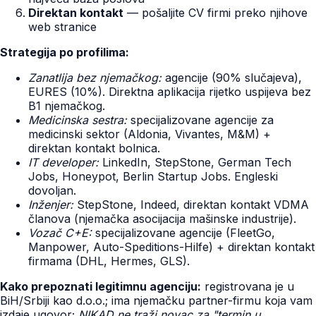
Direktan kontakt
— pošaljite CV firmi preko njihove
web stranice
Strategija po profilima:
Zanatlija bez njemačkog:
agencije (90% slučajeva),
EURES (10%). Direktna aplikacija rijetko uspijeva bez
B1 njemačkog.
Medicinska sestra:
specijalizovane agencije za
medicinski sektor (Aldonia, Vivantes, M&M) +
direktan kontakt bolnica.
IT developer:
LinkedIn, StepStone, German Tech
Jobs, Honeypot, Berlin Startup Jobs. Engleski
dovoljan.
Inženjer:
StepStone, Indeed, direktan kontakt VDMA
članova (njemačka asocijacija mašinske industrije).
Vozač C+E:
specijalizovane agencije (FleetGo,
Manpower, Auto-Speditions-Hilfe) + direktan kontakt
firmama (DHL, Hermes, GLS).
Kako prepoznati legitimnu agenciju:
registrovana je u
BiH/Srbiji kao d.o.o.; ima njemačku partner-firmu koja vam
izdaje ugovor;
NIKAD ne traži novac za "termin u