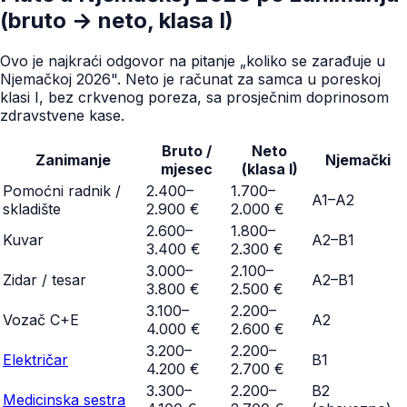
(bruto → neto, klasa I)
Ovo je najkraći odgovor na pitanje „koliko se zarađuje u
Njemačkoj 2026". Neto je računat za samca u poreskoj
klasi I, bez crkvenog poreza, sa prosječnim doprinosom
zdravstvene kase.
Bruto /
Neto
Zanimanje
Njemački
mjesec
(klasa I)
Pomoćni radnik /
2.400–
1.700–
A1–A2
skladište
2.900 €
2.000 €
2.600–
1.800–
Kuvar
A2–B1
3.400 €
2.300 €
3.000–
2.100–
Zidar / tesar
A2–B1
3.800 €
2.500 €
3.100–
2.200–
Vozač C+E
A2
4.000 €
2.600 €
3.200–
2.200–
Električar
B1
4.200 €
2.700 €
3.300–
2.200–
B2
Medicinska sestra