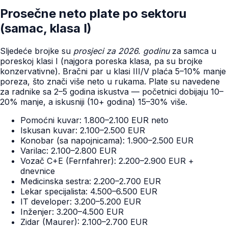
Prosečne neto plate po sektoru
(samac, klasa I)
Sljedeće brojke su
prosjeci za 2026. godinu
za samca u
poreskoj klasi I (najgora poreska klasa, pa su brojke
konzervativne). Bračni par u klasi III/V plaća 5–10% manje
poreza, što znači više neto u rukama. Plate su navedene
za radnike sa 2–5 godina iskustva — početnici dobijaju 10–
20% manje, a iskusniji (10+ godina) 15–30% više.
Pomoćni kuvar: 1.800–2.100 EUR neto
Iskusan kuvar: 2.100–2.500 EUR
Konobar (sa napojnicama): 1.900–2.500 EUR
Varilac: 2.100–2.800 EUR
Vozač C+E (Fernfahrer): 2.200–2.900 EUR +
dnevnice
Medicinska sestra: 2.200–2.700 EUR
Lekar specijalista: 4.500–6.500 EUR
IT developer: 3.200–5.200 EUR
Inženjer: 3.200–4.500 EUR
Zidar (Maurer): 2.100–2.700 EUR