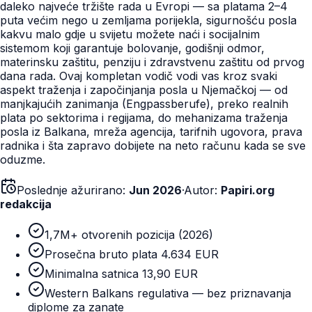
daleko najveće tržište rada u Evropi — sa platama 2–4
puta većim nego u zemljama porijekla, sigurnošću posla
kakvu malo gdje u svijetu možete naći i socijalnim
sistemom koji garantuje bolovanje, godišnji odmor,
materinsku zaštitu, penziju i zdravstvenu zaštitu od prvog
dana rada. Ovaj kompletan vodič vodi vas kroz svaki
aspekt traženja i započinjanja posla u Njemačkoj — od
manjkajućih zanimanja (Engpassberufe), preko realnih
plata po sektorima i regijama, do mehanizama traženja
posla iz Balkana, mreža agencija, tarifnih ugovora, prava
radnika i šta zapravo dobijete na neto računu kada se sve
oduzme.
Poslednje ažurirano:
Jun 2026
·
Autor:
Papiri.org
redakcija
1,7M+ otvorenih pozicija (2026)
Prosečna bruto plata 4.634 EUR
Minimalna satnica 13,90 EUR
Western Balkans regulativa — bez priznavanja
diplome za zanate