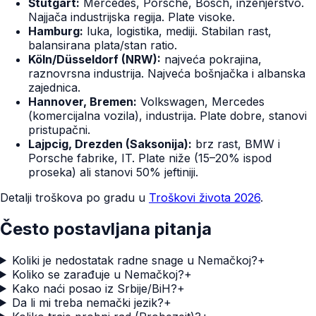
Štutgart:
Mercedes, Porsche, Bosch, inženjerstvo.
Najjača industrijska regija. Plate visoke.
Hamburg:
luka, logistika, mediji. Stabilan rast,
balansirana plata/stan ratio.
Köln/Düsseldorf (NRW):
najveća pokrajina,
raznovrsna industrija. Najveća bošnjačka i albanska
zajednica.
Hannover, Bremen:
Volkswagen, Mercedes
(komercijalna vozila), industrija. Plate dobre, stanovi
pristupačni.
Lajpcig, Drezden (Saksonija):
brz rast, BMW i
Porsche fabrike, IT. Plate niže (15–20% ispod
proseka) ali stanovi 50% jeftiniji.
Detalji troškova po gradu u
Troškovi života 2026
.
Često postavljana pitanja
Koliki je nedostatak radne snage u Nemačkoj?
+
Koliko se zarađuje u Nemačkoj?
+
Kako naći posao iz Srbije/BiH?
+
Da li mi treba nemački jezik?
+