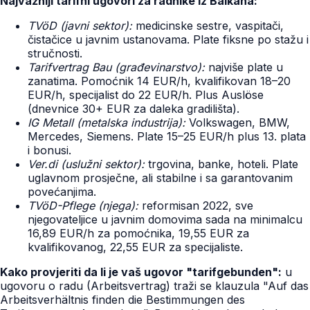
Najvažniji tarifni ugovori za radnike iz Balkana:
TVöD (javni sektor):
medicinske sestre, vaspitači,
čistačice u javnim ustanovama. Plate fiksne po stažu i
stručnosti.
Tarifvertrag Bau (građevinarstvo):
najviše plate u
zanatima. Pomoćnik 14 EUR/h, kvalifikovan 18–20
EUR/h, specijalist do 22 EUR/h. Plus Auslöse
(dnevnice 30+ EUR za daleka gradilišta).
IG Metall (metalska industrija):
Volkswagen, BMW,
Mercedes, Siemens. Plate 15–25 EUR/h plus 13. plata
i bonusi.
Ver.di (uslužni sektor):
trgovina, banke, hoteli. Plate
uglavnom prosječne, ali stabilne i sa garantovanim
povećanjima.
TVöD-Pflege (njega):
reformisan 2022, sve
njegovateljice u javnim domovima sada na minimalcu
16,89 EUR/h za pomoćnika, 19,55 EUR za
kvalifikovanog, 22,55 EUR za specijaliste.
Kako provjeriti da li je vaš ugovor "tarifgebunden":
u
ugovoru o radu (Arbeitsvertrag) traži se klauzula "Auf das
Arbeitsverhältnis finden die Bestimmungen des