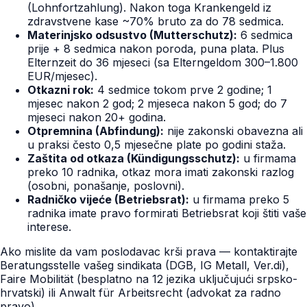
(Lohnfortzahlung). Nakon toga Krankengeld iz
zdravstvene kase ~70% bruto za do 78 sedmica.
Materinjsko odsustvo (Mutterschutz):
6 sedmica
prije + 8 sedmica nakon poroda, puna plata. Plus
Elternzeit do 36 mjeseci (sa Elterngeldom 300–1.800
EUR/mjesec).
Otkazni rok:
4 sedmice tokom prve 2 godine; 1
mjesec nakon 2 god; 2 mjeseca nakon 5 god; do 7
mjeseci nakon 20+ godina.
Otpremnina (Abfindung):
nije zakonski obavezna ali
u praksi često 0,5 mjesečne plate po godini staža.
Zaštita od otkaza (Kündigungsschutz):
u firmama
preko 10 radnika, otkaz mora imati zakonski razlog
(osobni, ponašanje, poslovni).
Radničko vijeće (Betriebsrat):
u firmama preko 5
radnika imate pravo formirati Betriebsrat koji štiti vaše
interese.
Ako mislite da vam poslodavac krši prava — kontaktirajte
Beratungsstelle vašeg sindikata (DGB, IG Metall, Ver.di),
Faire Mobilität (besplatno na 12 jezika uključujući srpsko-
hrvatski) ili Anwalt für Arbeitsrecht (advokat za radno
pravo).