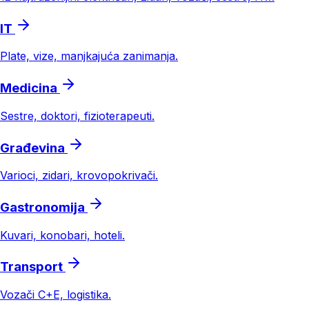
IT
Plate, vize, manjkajuća zanimanja.
Medicina
Sestre, doktori, fizioterapeuti.
Građevina
Varioci, zidari, krovo­pokrivači.
Gastronomija
Kuvari, konobari, hoteli.
Transport
Vozači C+E, logistika.