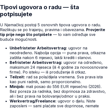
Tipovi ugovora o radu — šta
potpisujete
U Njemačkoj postoji 5 osnovnih tipova ugovora o radu.
Razlikuju se po trajanju, pravima i obavezama.
Provjerite
tip prije nego što potpišete
— to vam određuje sve
buduće mogućnosti.
Unbefristeter Arbeitsvertrag:
ugovor na
neodređeno. Najbolja opcija — puna prava, otkazna
zaštita nakon 6 mjeseci, lakši krediti i stanovi.
Befristeter Arbeitsvertrag:
ugovor na određeno,
maksimum 24 mjeseca (ili 4 godine za novoosnovane
firme). Po isteku — ili produženje ili otkaz.
Teilzeit:
rad sa pola/dijela vremena. Sva prava ista
kao puni radnik, samo proporcionalno.
Minijob:
mali posao do 556 EUR mjesečno (2026).
Bez poreza za radnika, bez doprinosa za zdravstvo,
ali i bez prava na bolovanje/odmor u praksi.
Werkvertrag/Freelance:
ugovor o djelu. Niste
zaposleni — sami plaćate sve doprinose, nemate