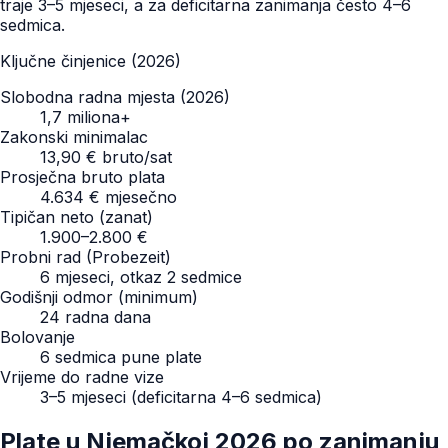
traje 3–5 mjeseci, a za deficitarna zanimanja često 4–6
sedmica.
Ključne činjenice (2026)
Slobodna radna mjesta (2026)
1,7 miliona+
Zakonski minimalac
13,90 € bruto/sat
Prosječna bruto plata
4.634 € mjesečno
Tipičan neto (zanat)
1.900–2.800 €
Probni rad (Probezeit)
6 mjeseci, otkaz 2 sedmice
Godišnji odmor (minimum)
24 radna dana
Bolovanje
6 sedmica pune plate
Vrijeme do radne vize
3–5 mjeseci (deficitarna 4–6 sedmica)
Plate u Njemačkoj 2026 po zanimanju