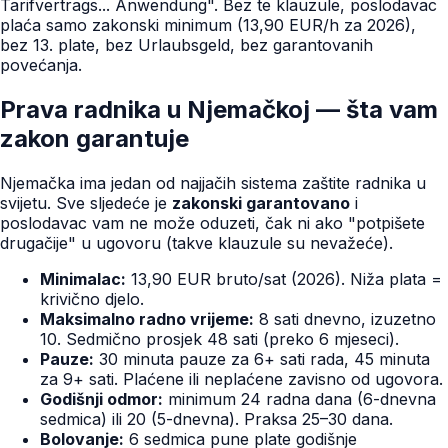
Tarifvertrags... Anwendung". Bez te klauzule, poslodavac
plaća samo zakonski minimum (13,90 EUR/h za 2026),
bez 13. plate, bez Urlaubsgeld, bez garantovanih
povećanja.
Prava radnika u Njemačkoj — šta vam
zakon garantuje
Njemačka ima jedan od najjačih sistema zaštite radnika u
svijetu. Sve sljedeće je
zakonski garantovano
i
poslodavac vam ne može oduzeti, čak ni ako "potpišete
drugačije" u ugovoru (takve klauzule su nevažeće).
Minimalac:
13,90 EUR bruto/sat (2026). Niža plata =
krivično djelo.
Maksimalno radno vrijeme:
8 sati dnevno, izuzetno
10. Sedmično prosjek 48 sati (preko 6 mjeseci).
Pauze:
30 minuta pauze za 6+ sati rada, 45 minuta
za 9+ sati. Plaćene ili neplaćene zavisno od ugovora.
Godišnji odmor:
minimum 24 radna dana (6-dnevna
sedmica) ili 20 (5-dnevna). Praksa 25–30 dana.
Bolovanje:
6 sedmica pune plate godišnje