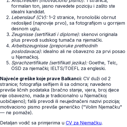
Anschreiben (motivaciono pismo):
1 stranica,
formalan ton, jasno navedete poziciju i zašto ste
idealni kandidat.
Lebenslauf (CV):
1–2 stranice, hronološki obrnut
redoslijed (najnovije prvo), sa fotografijom u gornjem
desnom uglu.
Zeugnisse (sertifikati i diplome):
skenovi originala
plus prevodi sudskog tumača na njemački.
Arbeitszeugnisse (preporuke prethodnih
poslodavaca):
idealno ali ne obavezno za prvi posao
u Njemačkoj.
Sprachzertifikate (sertifikati jezika):
Goethe, Telc,
ÖSD za njemački; IELTS/TOEFL za engleski.
Najveće greške koje prave Balkanci:
CV duži od 2
stranice; fotografija selfijem ili sa odmora; navedeno
previše ličnih podataka (bračno stanje, vjera, broj djece
nije obavezno, mada je tradicionalno u Njemačkoj
uobičajeno); falši prevodi ili neujednačeni nazivi pozicija;
motivaciono pismo previše generičko ("Volim Njemačku"
— ne pomaže).
Detaljan vodič sa primjerima u
CV za Njemačku
.