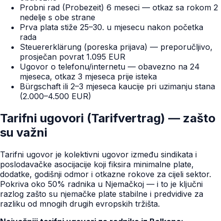
Probni rad (Probezeit) 6 meseci — otkaz sa rokom 2
nedelje s obe strane
Prva plata stiže 25–30. u mjesecu nakon početka
rada
Steuererklärung (poreska prijava) — preporučljivo,
prosječan povrat 1.095 EUR
Ugovor o telefonu/internetu — obavezno na 24
mjeseca, otkaz 3 mjeseca prije isteka
Bürgschaft ili 2–3 mjeseca kaucije pri uzimanju stana
(2.000–4.500 EUR)
Tarifni ugovori (Tarifvertrag) — zašto
su važni
Tarifni ugovor je kolektivni ugovor između sindikata i
poslodavačke asocijacije koji fiksira minimalne plate,
dodatke, godišnji odmor i otkazne rokove za cijeli sektor.
Pokriva oko 50% radnika u Njemačkoj — i to je ključni
razlog zašto su njemačke plate stabilne i predvidive za
razliku od mnogih drugih evropskih tržišta.