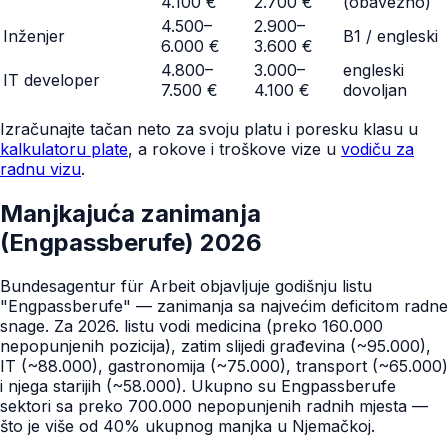
4.100 €
2.700 €
(obavezno)
4.500–
2.900–
Inženjer
B1 / engleski
6.000 €
3.600 €
4.800–
3.000–
engleski
IT developer
7.500 €
4.100 €
dovoljan
Izračunajte tačan neto za svoju platu i poresku klasu u
kalkulatoru plate
, a rokove i troškove vize u
vodiču za
radnu vizu
.
Manjkajuća zanimanja
(Engpassberufe) 2026
Bundesagentur für Arbeit objavljuje godišnju listu
"Engpassberufe" — zanimanja sa najvećim deficitom radne
snage. Za 2026. listu vodi medicina (preko 160.000
nepopunjenih pozicija), zatim slijedi građevina (~95.000),
IT (~88.000), gastronomija (~75.000), transport (~65.000)
i njega starijih (~58.000). Ukupno su Engpassberufe
sektori sa preko 700.000 nepopunjenih radnih mjesta —
što je više od 40% ukupnog manjka u Njemačkoj.