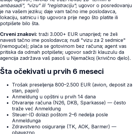
ambasadi", "vizu" ili "registraciju"
; ugovor o posredovanju
je na vašem jeziku; daje vam tačno ime poslodavca,
lokaciju, satnicu i tip ugovora prije nego što platite ili
potpišete bilo šta.
Crveni znakovi:
traži 3.000+ EUR unaprijed; ne želi
navesti tačno ime poslodavca; nudi "vizu za 2 sedmice"
(nemoguće); plaća se gotovinom bez računa; agent vas
pritiska da odmah potpišete; ugovor sadrži klauzulu da
agencija zadržava vaš pasoš u Njemačkoj (krivično djelo).
Šta očekivati u prvih 6 meseci
Trošak preseljenja 800–2.500 EUR (avion, deposit za
stan, papiri)
Anmeldung u opštini u prvih 14 dana
Otvaranje računa (N26, DKB, Sparkasse) — često
traže već Anmeldung
Steuer-ID dolazi poštom 2–6 nedelja posle
Anmeldunga
Zdravstveno osiguranje (TK, AOK, Barmer) —
obavezno