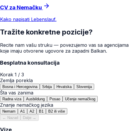
CV za Nemačku
Kako napisati Lebenslauf.
Tražite konkretne pozicije?
Recite nam vašu struku — povezujemo vas sa agencijama
koje imaju otvorene ugovore za zapadni Balkan.
Besplatna konsultacija
Korak
1
/ 3
Zemlja porekla
Bosna i Hercegovina
Srbija
Hrvatska
Slovenija
Šta vas zanima
Radna viza
Ausbildung
Posao
Učenje nemačkog
Znanje nemačkog jezika
Nemam
A1
A2
B1
B2 ili više
← Nazad
Dalje →
Vize