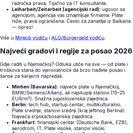
radnička prava. Tipično za IT konsultante.
Leiharbeit/Zeitarbeit (agencijski rad):
ugovor sa
agencijom, agencija vas iznajmljuje firmama. Plate
niže, prava ograničena. Često za zanatlije iz Balkana
— oprez!
Više u
Minijob vodiču
i
ALG/Bürgergeld vodiču
.
Najveći gradovi i regije za posao 2026
Gdje raditi u Njemačkoj? Odluka utiče na sve — od plate i
troškova stana do vjerovatnoće da brzo nađete posao i
šanse za karijerni napredak.
Minhen (Bavarska):
najveće plate u Njemačkoj,
BMW/Siemens/Allianz, ali najskuplji stanovi (15–25
EUR/m²). Snažna jugoslovenska zajednica.
Berlin:
tech hub, startup centar, multikulturalno.
Plate srednje, stanovi srednji (kraj jeftinog Berlina).
Najveća srpska/bosanska zajednica.
Frankfurt:
finansijski centar (Deutsche Bank, EZB),
aerodrom, IT. Plate visoke, stanovi visoki.