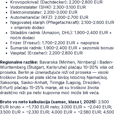
Krovopokrivač (Dachdecker): 2.200–2.800 EUR
Vodoinstalater (SHK): 2.300–3.100 EUR
Elektroinstalater: 2.200–3.000 EUR
Automehaničar (KFZ): 2.000–2.700 EUR
Njegovatelj starijih (Pflegefachkraft): 2.100–2.600 EUR
+ smjenski dodaci
Skladišni radnik (Amazon, DHL): 1.900–2.400 EUR +
noćni dodaci
Frizer (Friseur): 1.700–2.200 EUR + napojnice
Šumarski radnik: 1.900–2.400 EUR + sezonski bonusi
Vaspitač (Erzieher): 2.200–2.800 EUR
Regionalne razlike:
Bavarska (Minhen, Nirnberg) i Baden-
Württemberg (Štutgart, Karlsruhe) plaćaju 10–20% više od
proseka. Berlin je
iznenađujuće niži
od proseka — visoki
troškovi života ali plate slične bivšoj Istočnoj Njemačkoj.
Saksonija, Sasko-Anhalt, Tiringija (Lajpcig, Drezden,
Erfurt) plaćaju 15–25% manje, ali su troškovi života
drastično niži pa neto kupovna moć može biti veća.
Bruto vs neto kalkulacija (samac, klasa I, 2026):
2.500
EUR bruto = ~1.730 EUR neto; 3.000 EUR = ~2.040 EUR;
3.500 EUR = ~2.330 EUR; 4.000 EUR = ~2.580 EUR; 4.500