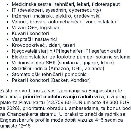
Medicinske sestre i tehničari, lekari, fizioterapeuti
IT (developeri, sysadmin, cybersecurity)
Inženjeri (mašinski, elektro, građevinski)
Varioci, bravari, automehaničari, vodoinstalateri
Vozači C+E, logističari
Kuvari i konditori
Vaspitači i nastavnici
Krovopokrivači, zidari, tesari
Njegovatelji starijih (Pflegehelfer, Pflegefachkraft)
Elektroinstalateri za toplotne pumpe i solarne sisteme
Vodoinstalateri SHK (sanitarna, grijanje, klima)
Skladišni radnici (Amazon, DHL, Zalando)
Stomatološki tehničari i pomoćnici
Pekari i konditori (Bäcker, Konditor)
Zašto je ovo bitno za vas: zanimanja sa Engpassberufe
liste imaju
prioritet u odobravanju radnih viza
, niži prag
plate za Plavu kartu (43.759,80 EUR umjesto 48.300 EUR
za 2026), prioritetnu obradu u ambasadama, te bonus bod
na Chancenkarte sistemu. U praksi to znači da radnik sa
Engpassberufe profila može dobiti vizu za 4–6 sedmica
umjesto 12–16.