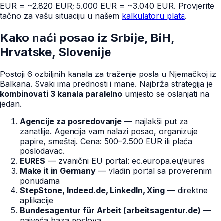
EUR = ~2.820 EUR; 5.000 EUR = ~3.040 EUR. Provjerite
tačno za vašu situaciju u našem
kalkulatoru plata
.
Kako naći posao iz Srbije, BiH,
Hrvatske, Slovenije
Postoji 6 ozbiljnih kanala za traženje posla u Njemačkoj iz
Balkana. Svaki ima prednosti i mane. Najbrža strategija je
kombinovati 3 kanala paralelno
umjesto se oslanjati na
jedan.
Agencije za posredovanje
— najlakši put za
zanatlije. Agencija vam nalazi posao, organizuje
papire, smeštaj. Cena: 500–2.500 EUR ili plaća
poslodavac.
EURES
— zvanični EU portal: ec.europa.eu/eures
Make it in Germany
— vladin portal sa proverenim
ponudama
StepStone, Indeed.de, LinkedIn, Xing
— direktne
aplikacije
Bundesagentur für Arbeit (arbeitsagentur.de)
—
najveća baza poslova