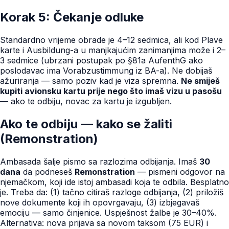
Korak 5: Čekanje odluke
Standardno vrijeme obrade je 4–12 sedmica, ali kod Plave
karte i Ausbildung-a u manjkajućim zanimanjima može i 2–
3 sedmice (ubrzani postupak po §81a AufenthG ako
poslodavac ima Vorabzustimmung iz BA-a). Ne dobijaš
ažuriranja — samo poziv kad je viza spremna.
Ne smiješ
kupiti avionsku kartu prije nego što imaš vizu u pasošu
— ako te odbiju, novac za kartu je izgubljen.
Ako te odbiju — kako se žaliti
(Remonstration)
Ambasada šalje pismo sa razlozima odbijanja. Imaš
30
dana
da podneseš
Remonstration
— pismeni odgovor na
njemačkom, koji ide istoj ambasadi koja te odbila. Besplatno
je. Treba da: (1) tačno citiraš razloge odbijanja, (2) priložiš
nove dokumente koji ih opovrgavaju, (3) izbjegavaš
emociju — samo činjenice. Uspješnost žalbe je 30–40%.
Alternativa: nova prijava sa novom taksom (75 EUR) i