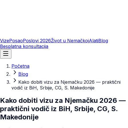
Vize
Posao
Poslovi 2026
Život u Nemačkoj
Alati
Blog
Besplatna konsultacija
Početna
Blog
Kako dobiti vizu za Njemačku 2026 — praktični
vodič iz BiH, Srbije, CG, S. Makedonije
Kako dobiti vizu za Njemačku 2026 —
praktični vodič iz BiH, Srbije, CG, S.
Makedonije