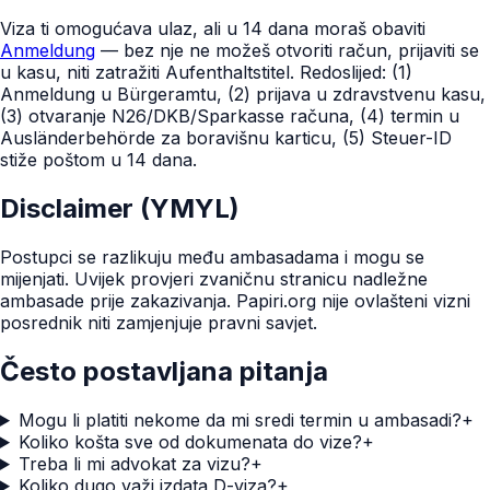
Viza ti omogućava ulaz, ali u 14 dana moraš obaviti
Anmeldung
— bez nje ne možeš otvoriti račun, prijaviti se
u kasu, niti zatražiti Aufenthaltstitel. Redoslijed: (1)
Anmeldung u Bürgeramtu, (2) prijava u zdravstvenu kasu,
(3) otvaranje N26/DKB/Sparkasse računa, (4) termin u
Ausländerbehörde za boravišnu karticu, (5) Steuer-ID
stiže poštom u 14 dana.
Disclaimer (YMYL)
Postupci se razlikuju među ambasadama i mogu se
mijenjati. Uvijek provjeri zvaničnu stranicu nadležne
ambasade prije zakazivanja. Papiri.org nije ovlašteni vizni
posrednik niti zamjenjuje pravni savjet.
Često postavljana pitanja
Mogu li platiti nekome da mi sredi termin u ambasadi?
+
Koliko košta sve od dokumenata do vize?
+
Treba li mi advokat za vizu?
+
Koliko dugo važi izdata D-viza?
+