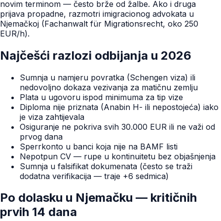
novim terminom — često brže od žalbe. Ako i druga
prijava propadne, razmotri imigracionog advokata u
Njemačkoj (Fachanwalt für Migrationsrecht, oko 250
EUR/h).
Najčešći razlozi odbijanja u 2026
Sumnja u namjeru povratka (Schengen viza) ili
nedovoljno dokaza vezivanja za matičnu zemlju
Plata u ugovoru ispod minimuma za tip vize
Diploma nije priznata (Anabin H- ili nepostojeća) iako
je viza zahtijevala
Osiguranje ne pokriva svih 30.000 EUR ili ne važi od
prvog dana
Sperrkonto u banci koja nije na BAMF listi
Nepotpun CV — rupe u kontinuitetu bez objašnjenja
Sumnja u falsifikat dokumenata (često se traži
dodatna verifikacija — traje +6 sedmica)
Po dolasku u Njemačku — kritičnih
prvih 14 dana