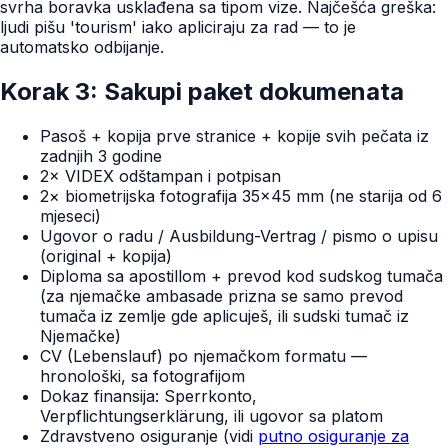
svrha boravka usklađena sa tipom vize. Najčešća greška:
ljudi pišu 'tourism' iako apliciraju za rad — to je
automatsko odbijanje.
Korak 3: Sakupi paket dokumenata
Pasoš + kopija prve stranice + kopije svih pečata iz
zadnjih 3 godine
2× VIDEX odštampan i potpisan
2× biometrijska fotografija 35×45 mm (ne starija od 6
mjeseci)
Ugovor o radu / Ausbildung-Vertrag / pismo o upisu
(original + kopija)
Diploma sa apostillom + prevod kod sudskog tumača
(za njemačke ambasade prizna se samo prevod
tumača iz zemlje gde aplicuješ, ili sudski tumač iz
Njemačke)
CV (Lebenslauf) po njemačkom formatu —
hronološki, sa fotografijom
Dokaz finansija: Sperrkonto,
Verpflichtungserklärung, ili ugovor sa platom
Zdravstveno osiguranje (vidi
putno osiguranje za