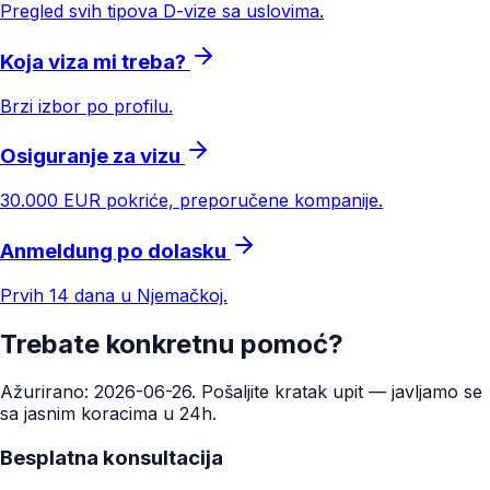
Pregled svih tipova D-vize sa uslovima.
Koja viza mi treba?
Brzi izbor po profilu.
Osiguranje za vizu
30.000 EUR pokriće, preporučene kompanije.
Anmeldung po dolasku
Prvih 14 dana u Njemačkoj.
Trebate konkretnu pomoć?
Ažurirano: 2026-06-26. Pošaljite kratak upit — javljamo se
sa jasnim koracima u 24h.
Besplatna konsultacija