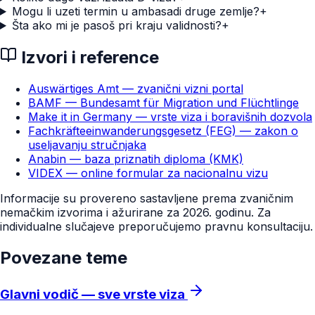
Mogu li uzeti termin u ambasadi druge zemlje?
+
Šta ako mi je pasoš pri kraju validnosti?
+
Izvori i reference
Auswärtiges Amt — zvanični vizni portal
BAMF — Bundesamt für Migration und Flüchtlinge
Make it in Germany — vrste viza i boravišnih dozvola
Fachkräfteeinwanderungsgesetz (FEG) — zakon o
useljavanju stručnjaka
Anabin — baza priznatih diploma (KMK)
VIDEX — online formular za nacionalnu vizu
Informacije su provereno sastavljene prema zvaničnim
nemačkim izvorima i ažurirane za 2026. godinu. Za
individualne slučajeve preporučujemo pravnu konsultaciju.
Povezane teme
Glavni vodič — sve vrste viza