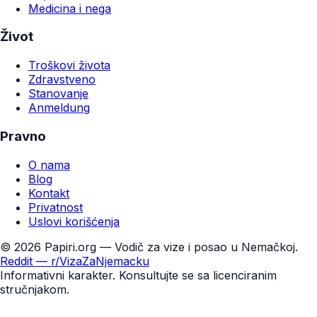
Medicina i nega
Život
Troškovi života
Zdravstveno
Stanovanje
Anmeldung
Pravno
O nama
Blog
Kontakt
Privatnost
Uslovi korišćenja
©
2026
Papiri.org — Vodič za vize i posao u Nemačkoj.
Reddit — r/VizaZaNjemacku
Informativni karakter. Konsultujte se sa licenciranim
stručnjakom.