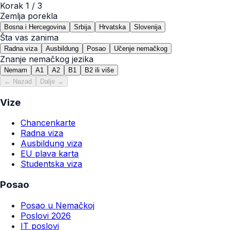
Korak
1
/ 3
Zemlja porekla
Bosna i Hercegovina
Srbija
Hrvatska
Slovenija
Šta vas zanima
Radna viza
Ausbildung
Posao
Učenje nemačkog
Znanje nemačkog jezika
Nemam
A1
A2
B1
B2 ili više
← Nazad
Dalje →
Vize
Chancenkarte
Radna viza
Ausbildung viza
EU plava karta
Studentska viza
Posao
Posao u Nemačkoj
Poslovi 2026
IT poslovi