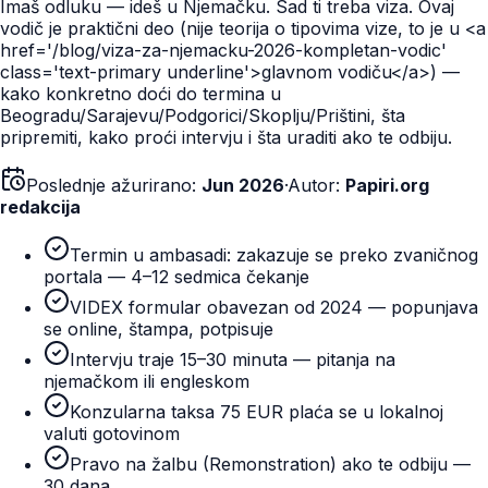
Imaš odluku — ideš u Njemačku. Sad ti treba viza. Ovaj
vodič je praktični deo (nije teorija o tipovima vize, to je u <a
href='/blog/viza-za-njemacku-2026-kompletan-vodic'
class='text-primary underline'>glavnom vodiču</a>) —
kako konkretno doći do termina u
Beogradu/Sarajevu/Podgorici/Skoplju/Prištini, šta
pripremiti, kako proći intervju i šta uraditi ako te odbiju.
Poslednje ažurirano:
Jun 2026
·
Autor:
Papiri.org
redakcija
Termin u ambasadi: zakazuje se preko zvaničnog
portala — 4–12 sedmica čekanje
VIDEX formular obavezan od 2024 — popunjava
se online, štampa, potpisuje
Intervju traje 15–30 minuta — pitanja na
njemačkom ili engleskom
Konzularna taksa 75 EUR plaća se u lokalnoj
valuti gotovinom
Pravo na žalbu (Remonstration) ako te odbiju —
30 dana