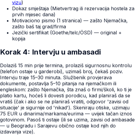
vizu
)
Dokaz smještaja (Mietvertrag ili rezervacija hostela za
prvih mjesec dana)
Motivaciono pismo (1 stranica) — zašto Njemačka,
zašto baš taj grad/firma
Jezički sertifikat (Goethe/telc/ÖSD) — original +
kopija
Korak 4: Intervju u ambasadi
Dolaziš 15 min prije termina, prolaziš sigurnosnu kontrolu
(telefon ostaje u garderobi), uzimaš broj, čekaš poziv.
Intervju traje 15–30 minuta. Službenik provjerava
dokumente, postavlja 5–10 pitanja na njemačkom ili
engleskom: zašto Njemačka, šta znaš o firmi/školi, ko ti je
platio kartu, hoćeš li dovesti porodicu, kad planiraš da se
vratiš (čak i ako se ne planiraš vratiti, odgovor 'zavisi od
situacije' je sigurnije od 'nikad'). Skeniraju otiske, uzimaju
75 EUR u dinarima/markama/eurima — uvijek tačan iznos
gotovinom. Pasoš ti ostaje (ili se uzima, zavisi od ambasade
— u Beogradu i Sarajevu obično ostaje kod njih do
izdavanja vize).