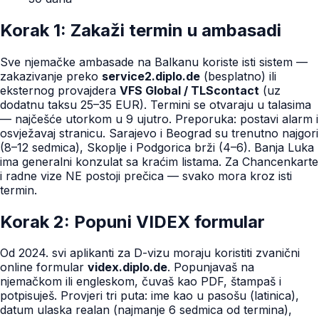
Korak 1: Zakaži termin u ambasadi
Sve njemačke ambasade na Balkanu koriste isti sistem —
zakazivanje preko
service2.diplo.de
(besplatno) ili
eksternog provajdera
VFS Global / TLScontact
(uz
dodatnu taksu 25–35 EUR). Termini se otvaraju u talasima
— najčešće utorkom u 9 ujutro. Preporuka: postavi alarm i
osvježavaj stranicu. Sarajevo i Beograd su trenutno najgori
(8–12 sedmica), Skoplje i Podgorica brži (4–6). Banja Luka
ima generalni konzulat sa kraćim listama. Za Chancenkarte
i radne vize NE postoji prečica — svako mora kroz isti
termin.
Korak 2: Popuni VIDEX formular
Od 2024. svi aplikanti za D-vizu moraju koristiti zvanični
online formular
videx.diplo.de
. Popunjavaš na
njemačkom ili engleskom, čuvaš kao PDF, štampaš i
potpisuješ. Provjeri tri puta: ime kao u pasošu (latinica),
datum ulaska realan (najmanje 6 sedmica od termina),